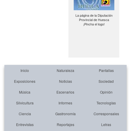
La página de la Diputación
Provincial de Huesca
¡Pincha el logo!
Inicio
Naturaleza
Pantallas
Exposiciones
Noticias
Sociedad
Música
Escenarios
Opinión
Silvicultura
Informes
Tecnologías
Ciencia
Gastronomía
Corresponsales
Entrevistas
Reportajes
Letras