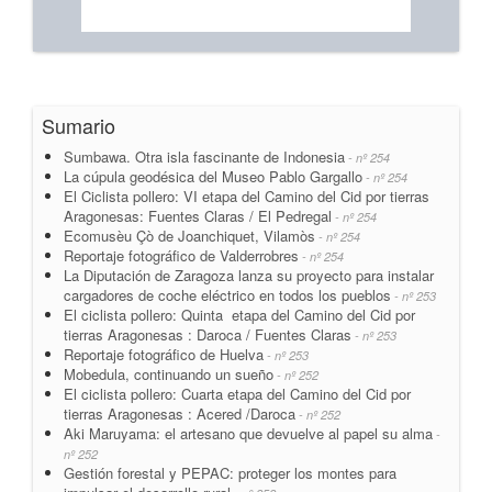
Sumario
Sumbawa. Otra isla fascinante de Indonesia
- nº 254
La cúpula geodésica del Museo Pablo Gargallo
- nº 254
El Ciclista pollero: VI etapa del Camino del Cid por tierras
Aragonesas: Fuentes Claras / El Pedregal
- nº 254
Ecomusèu Çò de Joanchiquet, Vilamòs
- nº 254
Reportaje fotográfico de Valderrobres
- nº 254
La Diputación de Zaragoza lanza su proyecto para instalar
cargadores de coche eléctrico en todos los pueblos
- nº 253
El ciclista pollero: Quinta etapa del Camino del Cid por
tierras Aragonesas : Daroca / Fuentes Claras
- nº 253
Reportaje fotográfico de Huelva
- nº 253
Mobedula, continuando un sueño
- nº 252
El ciclista pollero: Cuarta etapa del Camino del Cid por
tierras Aragonesas : Acered /Daroca
- nº 252
Aki Maruyama: el artesano que devuelve al papel su alma
-
nº 252
Gestión forestal y PEPAC: proteger los montes para