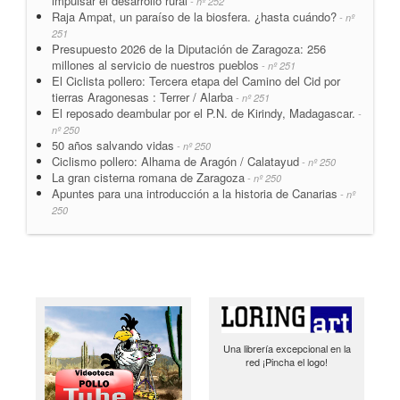
impulsar el desarrollo rural
- nº 252
Raja Ampat, un paraíso de la biosfera. ¿hasta cuándo?
- nº
251
Presupuesto 2026 de la Diputación de Zaragoza: 256
millones al servicio de nuestros pueblos
- nº 251
El Ciclista pollero: Tercera etapa del Camino del Cid por
tierras Aragonesas : Terrer / Alarba
- nº 251
El reposado deambular por el P.N. de Kirindy, Madagascar.
-
nº 250
50 años salvando vidas
- nº 250
Ciclismo pollero: Alhama de Aragón / Calatayud
- nº 250
La gran cisterna romana de Zaragoza
- nº 250
Apuntes para una introducción a la historia de Canarias
- nº
250
Una librería excepcional en la
red ¡Pincha el logo!