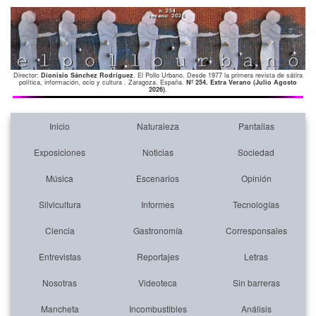
Director:
Dionisio Sánchez Rodríguez
. El Pollo Urbano. Desde 1977 la primera revista de sátira
política, información, ocio y cultura . Zaragoza. España.
Nº 254. Extra Verano (Julio Agosto
2026)
.
Inicio
Naturaleza
Pantallas
Exposiciones
Noticias
Sociedad
Música
Escenarios
Opinión
Silvicultura
Informes
Tecnologías
Ciencia
Gastronomía
Corresponsales
Entrevistas
Reportajes
Letras
Nosotras
Videoteca
Sin barreras
Mancheta
Incombustibles
Análisis