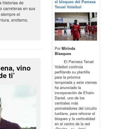
el bloqueo del Pamesa
historias de
Teruel Voleibol
o carreteras en sus
 siempre el
ntura, erotismo,
Por
Mirinda
Blasques
El Pamesa Teruel
ena, vino
Voleibol continúa
perfilando su plantilla
e ti’
para la próxima
temporada y este viernes
ha anunciado la
incorporación de Efraim
Daniel, uno de los
centrales más
prometedores del circuito
lusitano, para reforzar el
bloqueo y la verticalidad
en el centro de la red
¡Pincha su foto!