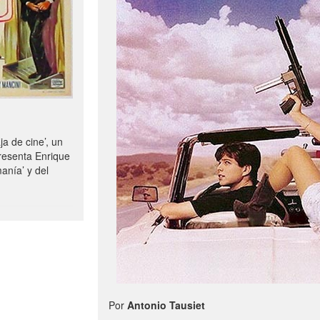
a de cine’, un
resenta Enrique
manía’ y del
Por
Antonio Tausiet