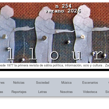
esde 1977 la primera revista de sátira política, información, ocio y cultura . 
nes
Noticias
Sociedad
Música
Escenarios
tas
Reportajes
Letras
Nosotras
Videoteca
Si