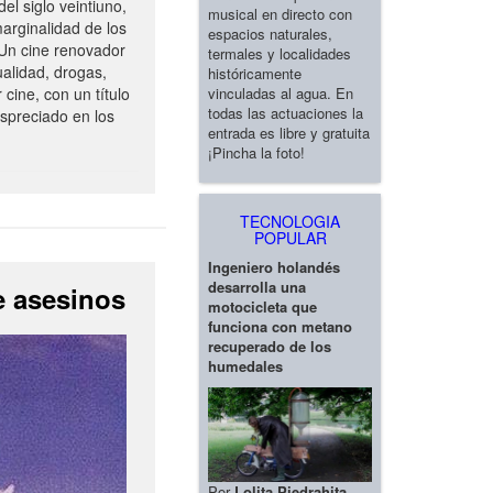
del siglo veintiuno,
musical en directo con
arginalidad de los
espacios naturales,
.Un cine renovador
termales y localidades
alidad, drogas,
históricamente
vinculadas al agua. En
 cine, con un título
todas las actuaciones la
espreciado en los
entrada es libre y gratuita
¡Pincha la foto!
TECNOLOGIA
POPULAR
Ingeniero holandés
desarrolla una
e asesinos
motocicleta que
funciona con metano
recuperado de los
humedales
Por
Lolita Piedrahita