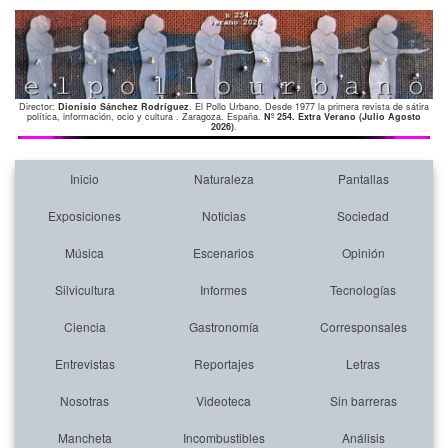
Director:
Dionisio Sánchez Rodríguez
. El Pollo Urbano. Desde 1977 la primera revista de sátira
política, información, ocio y cultura . Zaragoza. España.
Nº 254. Extra Verano (Julio Agosto
2026)
.
Inicio
Naturaleza
Pantallas
Exposiciones
Noticias
Sociedad
Música
Escenarios
Opinión
Silvicultura
Informes
Tecnologías
Ciencia
Gastronomía
Corresponsales
Entrevistas
Reportajes
Letras
Nosotras
Videoteca
Sin barreras
Mancheta
Incombustibles
Análisis