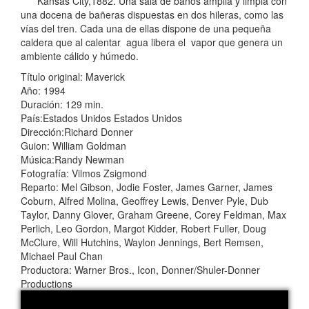
Kansas City,1882. Una sala de baños amplia y limpia con
una docena de bañeras dispuestas en dos hileras, como las
vías del tren. Cada una de ellas dispone de una pequeña
caldera que al calentar agua libera el vapor que genera un
ambiente cálido y húmedo.
Título original: Maverick
Año: 1994
Duración: 129 min.
País:Estados Unidos Estados Unidos
Dirección:Richard Donner
Guion: William Goldman
Música:Randy Newman
Fotografía: Vilmos Zsigmond
Reparto: Mel Gibson, Jodie Foster, James Garner, James
Coburn, Alfred Molina, Geoffrey Lewis, Denver Pyle, Dub
Taylor, Danny Glover, Graham Greene, Corey Feldman, Max
Perlich, Leo Gordon, Margot Kidder, Robert Fuller, Doug
McClure, Will Hutchins, Waylon Jennings, Bert Remsen,
Michael Paul Chan
Productora: Warner Bros., Icon, Donner/Shuler-Donner
Productions