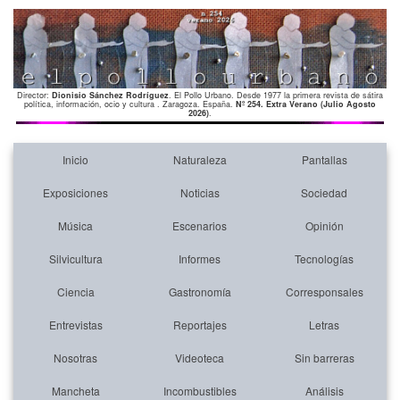
Director:
Dionisio Sánchez Rodríguez
. El Pollo Urbano. Desde 1977 la primera revista de sátira
política, información, ocio y cultura . Zaragoza. España.
Nº 254. Extra Verano (Julio Agosto
2026)
.
Inicio
Naturaleza
Pantallas
Exposiciones
Noticias
Sociedad
Música
Escenarios
Opinión
Silvicultura
Informes
Tecnologías
Ciencia
Gastronomía
Corresponsales
Entrevistas
Reportajes
Letras
Nosotras
Videoteca
Sin barreras
Mancheta
Incombustibles
Análisis