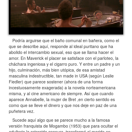
Podría arguirse que el baño comunal en bañera, como el
que se describe aquí, responde al ideal puritano que ha
abolido el intercambio sexual, eso que se llama hacer el
amor. En Maverick el placer se satisface con el parloteo, la
cháchara ingeniosa y el cigarro puro. Y entre un padre y un
hijo, culminación, más bien utópica, de esa amistad
masculina indestructible, tan made in USA (según Leslie
Fiedler) que parece sostener (ahora de una forma
incestuosamente exagerada) a la novela norteamericana
misma, y al cine americano de siempre. Así que cuando
aparece Annabelle, la mujer de Bret ,en cierto sentido es
como que se lleve el dinero y que nos deje en paz de una
puñetera vez.
Sucede aquí algo que se parece mucho a la famosa
versión franquista de Mogambo (1953) que para ocultar el
adulterio la retorcida censura transformó al marido en