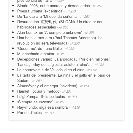
presidencia de Italia
- nº 254
Simón 2026, entre acordes y desacuerdos
- nº 253
Poesía urbana (excéntrica)
- nº 253
De ‘La caza’ a ‘Mi querida señorita’
- nº 253
Resurrection 狂野时代 (BI GAN). Un director con
habilidades especiales
- nº 253
Alan Lomax en “A complete unknown”
- nº 253
Una batalla tras otra (Paul Thomas Anderson). La
revolución no será televisada
- nº 253
‘Queer me’, de Irene Bailo
- nº 252
Muchachada atómica
- nº 252
Decepciones varias: ‘La ahorcada’, ‘Por cien millones’,
‘Landa’, ‘Eloy de la iglesia, adicto al cine’…
- nº 252
La controversia de Valladolid en el cine
- nº 252
La tarta del presidente. La niña y el gallo en el país de
Sadam
- nº 252
Almodóvar y el amargor (navideño)
- nº 251
Hamlet: locura y método
- nº 251
Luigi Zampa. Seis películas
- nº 251
‘Siempre es invierno’
- nº 250
Ray-mundo, siga esa sombra
- nº 250
Par de diables
- nº 247