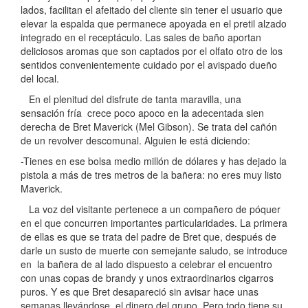
lados, facilitan el afeitado del cliente sin tener el usuario que
elevar la espalda que permanece apoyada en el pretil alzado
integrado en el receptáculo. Las sales de baño aportan
deliciosos aromas que son captados por el olfato otro de los
sentidos convenientemente cuidado por el avispado dueño
del local.
En el plenitud del disfrute de tanta maravilla, una
sensación fría crece poco apoco en la adecentada sien
derecha de Bret Maverick (Mel Gibson). Se trata del cañón
de un revolver descomunal. Alguien le está diciendo:
-Tienes en ese bolsa medio millón de dólares y has dejado la
pistola a más de tres metros de la bañera: no eres muy listo
Maverick.
La voz del visitante pertenece a un compañero de póquer
en el que concurren importantes particularidades. La primera
de ellas es que se trata del padre de Bret que, después de
darle un susto de muerte con semejante saludo, se introduce
en la bañera de al lado dispuesto a celebrar el encuentro
con unas copas de brandy y unos extraordinarios cigarros
puros. Y es que Bret desapareció sin avisar hace unas
semanas llevándose el dinero del grupo. Pero todo tiene su