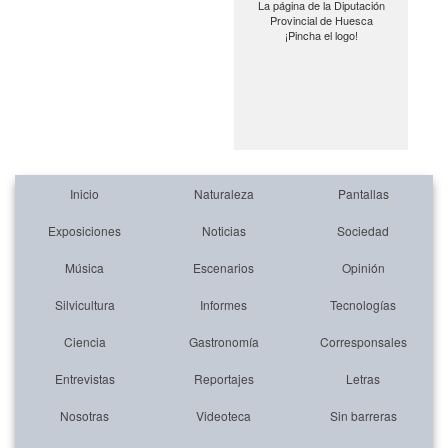
La página de la Diputación
Provincial de Huesca
¡Pincha el logo!
Inicio
Naturaleza
Pantallas
Exposiciones
Noticias
Sociedad
Música
Escenarios
Opinión
Silvicultura
Informes
Tecnologías
Ciencia
Gastronomía
Corresponsales
Entrevistas
Reportajes
Letras
Nosotras
Videoteca
Sin barreras