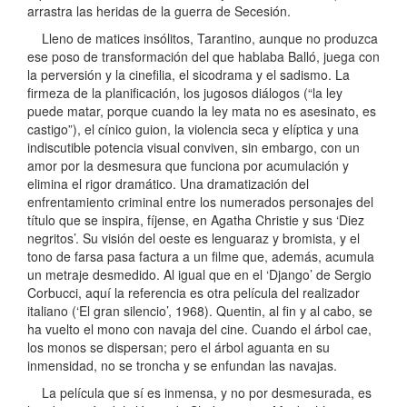
arrastra las heridas de la guerra de Secesión.
Lleno de matices insólitos, Tarantino, aunque no produzca
ese poso de transformación del que hablaba Balló, juega con
la perversión y la cinefilia, el sicodrama y el sadismo. La
firmeza de la planificación, los jugosos diálogos (“la ley
puede matar, porque cuando la ley mata no es asesinato, es
castigo”), el cínico guion, la violencia seca y elíptica y una
indiscutible potencia visual conviven, sin embargo, con un
amor por la desmesura que funciona por acumulación y
elimina el rigor dramático. Una dramatización del
enfrentamiento criminal entre los numerados personajes del
título que se inspira, fíjense, en Agatha Christie y sus ‘Diez
negritos’. Su visión del oeste es lenguaraz y bromista, y el
tono de farsa pasa factura a un filme que, además, acumula
un metraje desmedido. Al igual que en el ‘Django’ de Sergio
Corbucci, aquí la referencia es otra película del realizador
italiano (‘El gran silencio’, 1968). Quentin, al fin y al cabo, se
ha vuelto el mono con navaja del cine. Cuando el árbol cae,
los monos se dispersan; pero el árbol aguanta en su
inmensidad, no se troncha y se enfundan las navajas.
La película que sí es inmensa, y no por desmesurada, es