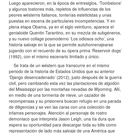
Luego aparecieron, en la época de entresiglos, ‘Tombstone’
y algunos tostones más, repletos de influencias de los
peores wésterns italianos, tonterías esteticistas y unas
puestas en escena de particulares incompetencias. Y en
plena etapa Obama, ya en el siglo veintiuno, aparece el
genialoide Quentin Tarantino, en su mezcla de subgéneros,
y su nuevo collage posmoderno ‘Los odiosos ocho’, una
historia salvaje en la que se permite autohomenajearse
jugando con el recuerdo de su ópera prima ‘Reservoir dogs’
(1992), con el mismo escenario limitado y único.
Se trata de un wéstern que transcurre en el mismo
periodo de la historia de Estados Unidos que su anterior
‘Django desencadenado’ (2012), justo después de la guerra
civil, pero cambiando esta vez las plantaciones de algodón
del Mississippi por las montañas nevadas de Wyoming. Allí,
en medio de una tormenta de nieve, un cazador de
recompensas y su prisionera buscan refugio en una parada
de diligencias y se ven las caras con una colección de
infames personajes. Atención al personaje de rostro
demoniaco que interpreta Jason Leigh, una tía dura que
espera su oportunidad para descargar toda su bilis como
representación de lado más salvaje de una América que