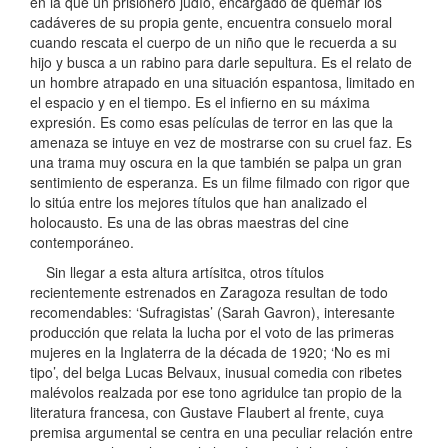
en la que un prisionero judío, encargado de quemar los
cadáveres de su propia gente, encuentra consuelo moral
cuando rescata el cuerpo de un niño que le recuerda a su
hijo y busca a un rabino para darle sepultura. Es el relato de
un hombre atrapado en una situación espantosa, limitado en
el espacio y en el tiempo. Es el infierno en su máxima
expresión. Es como esas películas de terror en las que la
amenaza se intuye en vez de mostrarse con su cruel faz. Es
una trama muy oscura en la que también se palpa un gran
sentimiento de esperanza. Es un filme filmado con rigor que
lo sitúa entre los mejores títulos que han analizado el
holocausto. Es una de las obras maestras del cine
contemporáneo.
Sin llegar a esta altura artísitca, otros títulos
recientemente estrenados en Zaragoza resultan de todo
recomendables: ‘Sufragistas’ (Sarah Gavron), interesante
producción que relata la lucha por el voto de las primeras
mujeres en la Inglaterra de la década de 1920; ‘No es mi
tipo’, del belga Lucas Belvaux, inusual comedia con ribetes
malévolos realzada por ese tono agridulce tan propio de la
literatura francesa, con Gustave Flaubert al frente, cuya
premisa argumental se centra en una peculiar relación entre