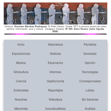
Director:
Dionisio Sánchez Rodríguez
. El Pollo Urbano. Desde 1977 la primera revista de sátira
política, información, ocio y cultura . Zaragoza. España.
Nº 254. Extra Verano (Julio Agosto
2026)
.
Inicio
Naturaleza
Pantallas
Exposiciones
Noticias
Sociedad
Música
Escenarios
Opinión
Silvicultura
Informes
Tecnologías
Ciencia
Gastronomía
Corresponsales
Entrevistas
Reportajes
Letras
Nosotras
Videoteca
Sin barreras
Mancheta
Incombustibles
Análisis