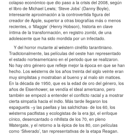
colapso económico que dio paso a la crisis del 2008, según
el libro de Michael Lewis; ‘Steve Jobs’ (Danny Boyle),
interesante aproximación a la controvertida figura del
creador de Apple, superior a otras biografías más o menos
recientes, o ‘Maggie’ (Henry Hobson), historia en clave
íntima de la transformación, en registro zombi, de una
adolescente que ha sido mordida por un infectado.
Y del horror mutante al wéstern cinéfilo tarantiniano.
Tradicionalmente, las películas del oeste han representado
el estado norteamericano en el periodo que se realizaron.
No hay otro género que refleje mejor la época en que se han
hecho. Los wésterns de los años treinta del siglo veinte eran
muy simplistas y mostraban al bueno y al malo sin matices.
En la década de 1950, que es la edad de oro del género, los
años de Eisenhower, se vendía el ideal americano, pero
también se empezó a entender el conflicto racial y a mostrar
cierta simpatía hacia el indio. Más tarde llegaron los
espaguetis –y las paellas y las salchichas- de los 60, los
wésterns pacifistas y ecologistas de la era jipi, el enfoque
cínico, desencantado o nihilista de los 70, en pleno
Watergate, y el retorno a la épica de los 80, con películas
como ‘Silverado’, tan representativas de la etapa Reagan.