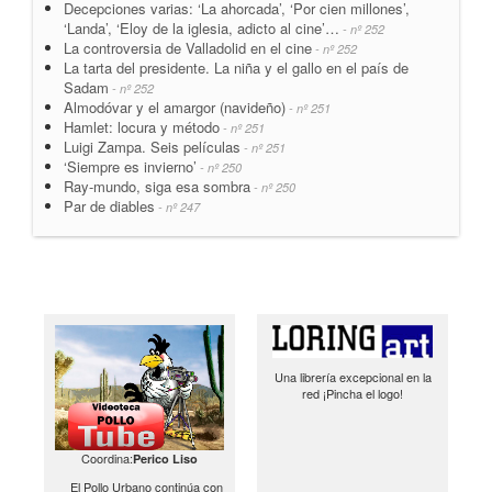
Decepciones varias: ‘La ahorcada’, ‘Por cien millones’,
‘Landa’, ‘Eloy de la iglesia, adicto al cine’…
- nº 252
La controversia de Valladolid en el cine
- nº 252
La tarta del presidente. La niña y el gallo en el país de
Sadam
- nº 252
Almodóvar y el amargor (navideño)
- nº 251
Hamlet: locura y método
- nº 251
Luigi Zampa. Seis películas
- nº 251
‘Siempre es invierno’
- nº 250
Ray-mundo, siga esa sombra
- nº 250
Par de diables
- nº 247
Una librería excepcional en la
red ¡Pincha el logo!
Coordina:
Perico Liso
El Pollo Urbano continúa con