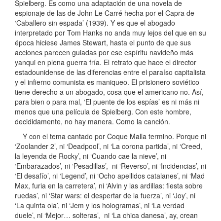
Spielberg. Es como una adaptación de una novela de
espionaje de las de John Le Carré hecha por el Capra de
‘Caballero sin espada’ (1939). Y es que el abogado
interpretado por Tom Hanks no anda muy lejos del que en su
época hiciese James Stewart, hasta el punto de que sus
acciones parecen guiadas por ese espíritu navideño más
yanqui en plena guerra fría. El retrato que hace el director
estadounidense de las diferencias entre el paraíso capitalista
y el infierno comunista es maniqueo. El prisionero soviético
tiene derecho a un abogado, cosa que el americano no. Así,
para bien o para mal, ‘El puente de los espías’ es ni más ni
menos que una película de Spielberg. Con este hombre,
decididamente, no hay manera. Como la canción.
Y con el tema cantado por Coque Malla termino. Porque ni
‘Zoolander 2’, ni ‘Deadpool’, ni ‘La corona partida’, ni ‘Creed,
la leyenda de Rocky’, ni ‘Cuando cae la nieve’, ni
‘Embarazados’, ni ‘Pesadillas’, ni ‘Reverso’, ni ‘Incidencias’, ni
‘El desafío’, ni ‘Legend’, ni ‘Ocho apellidos catalanes’, ni ‘Mad
Max, furia en la carretera’, ni ‘Alvin y las ardillas: fiesta sobre
ruedas’, ni ‘Star wars: el despertar de la fuerza’, ni ‘Joy’, ni
‘La quinta ola’, ni ‘Jem y los hologramas’, ni ‘La verdad
duele’, ni ‘Mejor… solteras’, ni ‘La chica danesa’, ay, crean