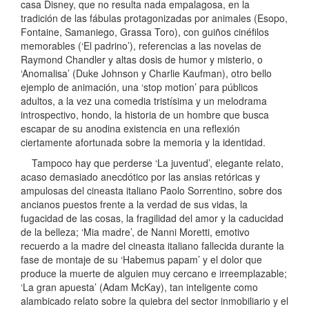
casa Disney, que no resulta nada empalagosa, en la
tradición de las fábulas protagonizadas por animales (Esopo,
Fontaine, Samaniego, Grassa Toro), con guiños cinéfilos
memorables (‘El padrino’), referencias a las novelas de
Raymond Chandler y altas dosis de humor y misterio, o
‘Anomalisa’ (Duke Johnson y Charlie Kaufman), otro bello
ejemplo de animación, una ‘stop motion’ para públicos
adultos, a la vez una comedia tristísima y un melodrama
introspectivo, hondo, la historia de un hombre que busca
escapar de su anodina existencia en una reflexión
ciertamente afortunada sobre la memoria y la identidad.
Tampoco hay que perderse ‘La juventud’, elegante relato,
acaso demasiado anecdótico por las ansias retóricas y
ampulosas del cineasta italiano Paolo Sorrentino, sobre dos
ancianos puestos frente a la verdad de sus vidas, la
fugacidad de las cosas, la fragilidad del amor y la caducidad
de la belleza; ‘Mia madre’, de Nanni Moretti, emotivo
recuerdo a la madre del cineasta italiano fallecida durante la
fase de montaje de su ‘Habemus papam’ y el dolor que
produce la muerte de alguien muy cercano e irreemplazable;
‘La gran apuesta’ (Adam McKay), tan inteligente como
alambicado relato sobre la quiebra del sector inmobiliario y el