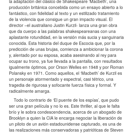
la adaptación del clásico de Shakespeare ‘Macbeth’, una
producción británica concebida como un ensayo abierto a lo
fantástico, con fidelidad al texto y un estilizado tratamiento
de la violencia que consigue un gran impacto visual. El
director –el australiano Justin Kurzil- lanza una gran obra
que da cuerpo a las palabras shakespeareanas con una
aplastante rotundidad, en la versión más sucia y sanguinaria
conocida. Esta historia del duque de Escocia que, por la
predicción de unas brujas, comienza a ambicionar la corona
y, alentado por su esposa, acaba asesinando al rey para
ocupar su trono, ya fue llevada a la pantalla, con resultados
igualmente óptimos, por Orson Welles en 1948 y por Roman
Polansky en 1971. Como aquellos, el ‘Macbeth’ de Kurzil es
un personaje atormentado y espectral, casi tétrico, una
tragedia de rigurosa y sofocante fuerza física y formal. Y
radicalmente amarga.
Todo lo contrario de ‘El puente de los espías’, que pudo
ser una gran película y no lo es. Este thriller, al que le falta
brío y le sobra condescendencia, acerca de un abogado de
Brooklyn a quien la CIA le encarga negociar la liberación de
un piloto de un avión estadounidense capturado, es una de
las realizaciones más conservadoras y patrióticas de Steven