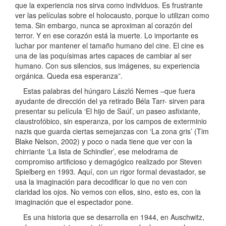
que la experiencia nos sirva como individuos. Es frustrante
ver las películas sobre el holocausto, porque lo utilizan como
tema. Sin embargo, nunca se aproximan al corazón del
terror. Y en ese corazón está la muerte. Lo importante es
luchar por mantener el tamaño humano del cine. El cine es
una de las poquísimas artes capaces de cambiar al ser
humano. Con sus silencios, sus imágenes, su experiencia
orgánica. Queda esa esperanza”.
Estas palabras del húngaro László Nemes –que fuera
ayudante de dirección del ya retirado Béla Tarr- sirven para
presentar su película ‘El hijo de Saúl’, un paseo asfixiante,
claustrofóbico, sin esperanza, por los campos de exterminio
nazis que guarda ciertas semejanzas con ‘La zona gris’ (Tim
Blake Nelson, 2002) y poco o nada tiene que ver con la
chirriante ‘La lista de Schindler’, ese melodrama de
compromiso artificioso y demagógico realizado por Steven
Spielberg en 1993. Aquí, con un rigor formal devastador, se
usa la imaginación para decodificar lo que no ven con
claridad los ojos. No vemos con ellos, sino, esto es, con la
imaginación que el espectador pone.
Es una historia que se desarrolla en 1944, en Auschwitz,