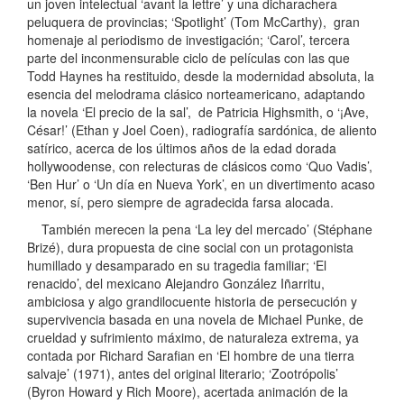
un joven intelectual ‘avant la lettre’ y una dicharachera
peluquera de provincias; ‘Spotlight’ (Tom McCarthy), gran
homenaje al periodismo de investigación; ‘Carol’, tercera
parte del inconmensurable ciclo de películas con las que
Todd Haynes ha restituido, desde la modernidad absoluta, la
esencia del melodrama clásico norteamericano, adaptando
la novela ‘El precio de la sal’, de Patricia Highsmith, o ‘¡Ave,
César!’ (Ethan y Joel Coen), radiografía sardónica, de aliento
satírico, acerca de los últimos años de la edad dorada
hollywoodense, con relecturas de clásicos como ‘Quo Vadis’,
‘Ben Hur’ o ‘Un día en Nueva York’, en un divertimento acaso
menor, sí, pero siempre de agradecida farsa alocada.
También merecen la pena ‘La ley del mercado’ (Stéphane
Brizé), dura propuesta de cine social con un protagonista
humillado y desamparado en su tragedia familiar; ‘El
renacido’, del mexicano Alejandro González Iñarritu,
ambiciosa y algo grandilocuente historia de persecución y
supervivencia basada en una novela de Michael Punke, de
crueldad y sufrimiento máximo, de naturaleza extrema, ya
contada por Richard Sarafian en ‘El hombre de una tierra
salvaje’ (1971), antes del original literario; ‘Zootrópolis’
(Byron Howard y Rich Moore), acertada animación de la