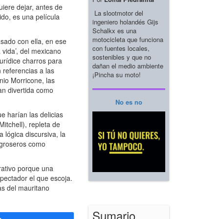
uiere dejar, antes de
La slootmotor del
ido, es una película
ingeniero holandés Gijs
Schalkx es una
motocicleta que funciona
sado con ella, en ese
con fuentes locales,
 vida’, del mexicano
sostenibles y que no
urídice charros para
dañan el medio ambiente
 referencias a las
¡Pincha su moto!
nio Morricone, las
an divertida como
No es no
 harían las delicias
itchell), repleta de
 lógica discursiva, la
n groseros como
rativo porque una
spectador el que escoja.
as del mauritano
Sumario