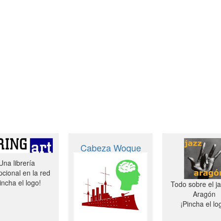
Cabeza Woque
Una librería
cional en la red
incha el logo!
Todo sobre el j
Aragón
¡Pincha el lo