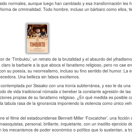
ido normales, aunque luego han cambiado y esa transformación les ha 
forma de criminalidad. Todo hombre, incluso un bárbaro como ellos, t
 de ‘Timbuktu’, un retrato de la brutalidad y el absurdo del yihadismo
a claro la barbarie a la que aboca el fanatismo religioso, pero no cae 
on su poesía, su neorrealismo, incluso su fino sentido del humor. La 
mecedora. Una belleza sin falsos exotismos.
 contemplada por Sissako con una ironía subterránea, y eso le da una 
modo de vida tradicional nómada o bereber la constante agresión de las 
iciones propias de su fanatismo religioso. ¿En qué medida es posible c
 la tabula rasa de la ignorancia imponiendo la violencia como único ve
 el filme del estadounidense Bennett Miller ‘Foxcatcher’, una ficción c
oquistas, personal, brillante, inquietante, con un insólito ejercicio d
con los mecanismos de poder económico o político que lo sustentan, a t