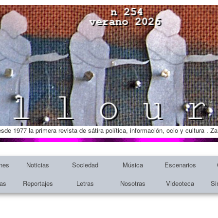
esde 1977 la primera revista de sátira política, información, ocio y cultura . 
nes
Noticias
Sociedad
Música
Escenarios
tas
Reportajes
Letras
Nosotras
Videoteca
Si