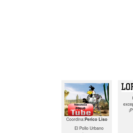
excep
¡P
Coordina:
Perico Liso
El Pollo Urbano