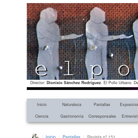
Director:
Dionisio Sánchez Rodríguez
. El Pollo Urbano. D
Inicio
Naturaleza
Pantallas
Exposicio
Ciencia
Gastronomía
Corresponsales
Entrevis
Inicio
Pantallas
Revista nº 151