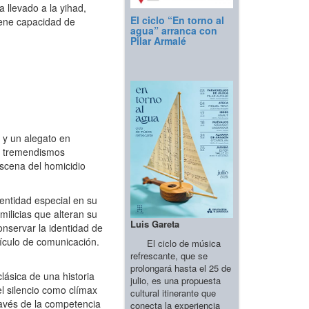
llevado a la yihad,
El ciclo “En torno al
iene capacidad de
agua” arranca con
Pilar Armalé
 y un alegato en
en tremendismos
escena del homicidio
entidad especial en su
milicias que alteran su
Luis Gareta
onservar la identidad de
hículo de comunicación.
El ciclo de música
refrescante, que se
prolongará hasta el 25 de
lásica de una historia
julio, es una propuesta
el silencio como clímax
cultural itinerante que
ravés de la competencia
conecta la experiencia