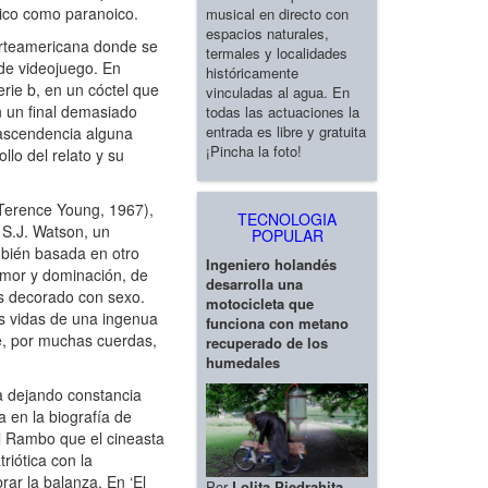
rico como paranoico.
musical en directo con
espacios naturales,
norteamericana donde se
termales y localidades
 de videojuego. En
históricamente
rie b, en un cóctel que
vinculadas al agua. En
n un final demasiado
todas las actuaciones la
entrada es libre y gratuita
trascendencia alguna
¡Pincha la foto!
lo del relato y su
 (Terence Young, 1967),
TECNOLOGIA
 S.J. Watson, un
POPULAR
mbién basada en otro
Ingeniero holandés
amor y dominación, de
desarrolla una
as decorado con sexo.
motocicleta que
as vidas de una ingenua
funciona con metano
e, por muchas cuerdas,
recuperado de los
humedales
a dejando constancia
a en la biografía de
al Rambo que el cineasta
riótica con la
rar la balanza. En ‘El
Por
Lolita Piedrahita