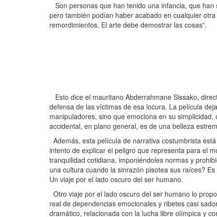
Son personas que han tenido una infancia, que han s
pero también podían haber acabado en cualquier otra 
remordimientos. El arte debe demostrar las cosas”.
Esto dice el mauritano Abderrahmane Sissako, director
defensa de las víctimas de esa locura. La película dej
manipuladores, sino que emociona en su simplicidad, c
accidental, en plano general, es de una belleza estre
Además, esta película de narrativa costumbrista está
intento de explicar el peligro que representa para el 
tranquilidad cotidiana, imponiéndoles normas y prohib
una cultura cuando la sinrazón pisotea sus raíces? Es
Un viaje por el lado oscuro del ser humano.
Otro viaje por el lado oscuro del ser humano lo propone
real de dependencias emocionales y ribetes casi sadomas
dramático, relacionada con la lucha libre olímpica y 