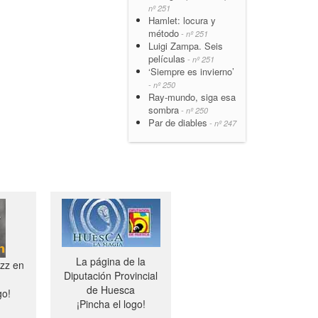
nº 251
Hamlet: locura y
método
- nº 251
Luigi Zampa. Seis
películas
- nº 251
‘Siempre es invierno’
- nº 250
Ray-mundo, siga esa
sombra
- nº 250
Par de diables
- nº 247
La página de la
azz en
Diputación Provincial
de Huesca
go!
¡Pincha el logo!