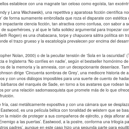
 ellos establece con una magnate tan celoso como egoísta, tan excént
ndy y Lana Wachawski), una repetitiva y aparatosa ficción científica 
tor’ de forma sumamente embrollada que roza el disparate con estética
 impactante ciencia ficción, tan atractiva como confusa, con sabor a se
l de superhéroes, y al que le falta solidez argumental para tropezar co
 Seth Rogen) es una chabacana, torpe y chapucera sátira política sin 
nde el trazo grueso y la escatología prevalecen por encima del desarrol
opher Nolan, 2000) o de la peculiar tensión de ‘Sola en la oscuridad’
ia e Inglaterra ‘No confíes en nadie’, según el bestseller homónimo de
andros de la memoria y la amnesia, con un decepcionante desenlace. Ta
ohnson dirige ‘Cincuenta sombras de Grey’, una mediocre historia de 
ticos y con unos diálogos imposibles para una suerte de cuento de had
os bárbaros del marqués de Sade, en torno a los avatares que rodean l
nidos por una relación sadomasoquista que promete más de lo que ofrec
fruición.
ría, casi metálicamente expositiva y con una cámara que se desplaz
int Eastwood, es una película bélica con tonalidad de wéstern que se bas
on la misión de proteger a sus compañeros de ejército, y deja aflorar 
nemigo a las puertas’. Eastwood, a la postre, conforma una trilogía pat
nuestros padres’, aunque en este caso hizo una segunda parte para equilib