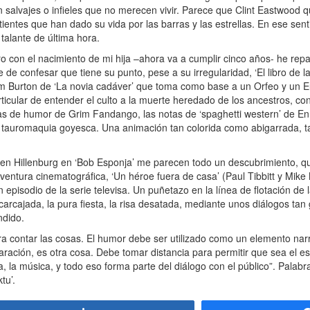
on salvajes o infieles que no merecen vivir. Parece que Clint Eastwood q
ientes que han dado su vida por las barras y las estrellas. En ese sent
talante de última hora.
con el nacimiento de mi hija –ahora va a cumplir cinco años- he repa
de confesar que tiene su punto, pese a su irregularidad, ‘El libro de la
Tim Burton de ‘La novia cadáver’ que toma como base a un Orfeo y un E
ticular de entender el culto a la muerte heredado de los ancestros, con
otas de humor de Grim Fandango, las notas de ‘spaghetti western’ de En
la tauromaquia goyesca. Una animación tan colorida como abigarrada, t
 Hillenburg en ‘Bob Esponja’ me parecen todo un descubrimiento, que
ntura cinematográfica, ‘Un héroe fuera de casa’ (Paul Tibbitt y Mike M
pisodio de la serie televisa. Un puñetazo en la línea de flotación de la
 carcajada, la pura fiesta, la risa desatada, mediante unos diálogos ta
endido.
 contar las cosas. El humor debe ser utilizado como un elemento nar
laración, es otra cosa. Debe tomar distancia para permitir que sea el e
la música, y todo eso forma parte del diálogo con el público”. Palabr
tu’.