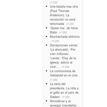
nº 253
Una batalla tras otra
(Paul Thomas
Anderson). La
revolución no será
televisada
- nº 253
‘Queer me’, de Irene
Bailo
- nº 252
Muchachada atómica
- nº 252
Decepciones varias:
‘La ahorcada’, ‘Por
cien millones’,
‘Landa’, ‘Eloy de la
iglesia, adicto al
cine’…
- nº 252
La controversia de
Valladolid en el cine
-
nº 252
La tarta del
presidente. La niña y
el gallo en el país de
Sadam
- nº 252
Almodóvar y el
amargor (navideño)
-