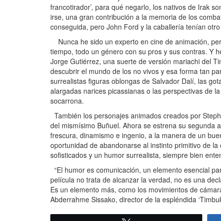
francotirador’, para qué negarlo, los nativos de Irak s
irse, una gran contribución a la memoria de los combat
conseguida, pero John Ford y la caballería tenían otro 
Nunca he sido un experto en cine de animación, pero 
tiempo, todo un género con su pros y sus contras. Y he 
Jorge Gutiérrez, una suerte de versión mariachi del 
descubrir el mundo de los no vivos y esa forma tan par
surrealistas figuras oblongas de Salvador Dalí, las g
alargadas narices picassianas o las perspectivas de 
socarrona.
También los personajes animados creados por Stephen
del mismísimo Buñuel. Ahora se estrena su segunda ave
frescura, dinamismo e ingenio, a la manera de un buen e
oportunidad de abandonarse al instinto primitivo de la
sofisticados y un humor surrealista, siempre bien ent
“El humor es comunicación, un elemento esencial para
película no trata de alcanzar la verdad, no es una dec
Es un elemento más, como los movimientos de cámara, 
Abderrahme Sissako, director de la espléndida ‘Timbuk