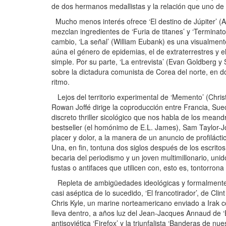
de dos hermanos medallistas y la relación que uno de
Mucho menos interés ofrece ‘El destino de Júpiter’ (A
mezclan ingredientes de ‘Furia de titanes’ y ‘Termina
cambio, ‘La señal’ (William Eubank) es una visualmente
aúna el género de epidemias, el de extraterrestres y e
simple. Por su parte, ‘La entrevista’ (Evan Goldberg y
sobre la dictadura comunista de Corea del norte, en do
ritmo.
Lejos del territorio experimental de ‘Memento’ (Christ
Rowan Joffé dirige la coproducción entre Francia, Suec
discreto thriller sicológico que nos habla de los me
bestseller (el homónimo de E.L. James), Sam Taylor-J
placer y dolor, a la manera de un anuncio de profilác
Una, en fin, tontuna dos siglos después de los escrit
becaria del periodismo y un joven multimillonario, u
fustas o antifaces que utilicen con, esto es, tontorrona 
Repleta de ambigüedades ideológicas y formalmente f
casi aséptica de lo sucedido, ‘El francotirador’, de Cl
Chris Kyle, un marine norteamericano enviado a Irak c
lleva dentro, a años luz del Jean-Jacques Annaud de ‘E
antisoviética ‘Firefox’ y la triunfalista ‘Banderas de 