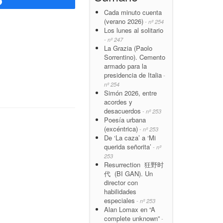
Compartir
Cada minuto cuenta
(verano 2026)
- nº 254
Los lunes al solitario
- nº 247
La Grazia (Paolo
Sorrentino). Cemento
armado para la
presidencia de Italia
-
nº 254
Simón 2026, entre
acordes y
desacuerdos
- nº 253
Poesía urbana
(excéntrica)
- nº 253
De ‘La caza’ a ‘Mi
querida señorita’
- nº
253
Resurrection 狂野时
代 (BI GAN). Un
director con
habilidades
especiales
- nº 253
Alan Lomax en “A
complete unknown”
-