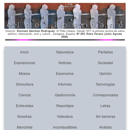
Director:
Dionisio Sánchez Rodríguez
. El Pollo Urbano. Desde 1977 la primera revista de sátira
política, información, ocio y cultura . Zaragoza. España.
Nº 254. Extra Verano (Julio Agosto
2026)
.
Inicio
Naturaleza
Pantallas
Exposiciones
Noticias
Sociedad
Música
Escenarios
Opinión
Silvicultura
Informes
Tecnologías
Ciencia
Gastronomía
Corresponsales
Entrevistas
Reportajes
Letras
Nosotras
Videoteca
Sin barreras
Mancheta
Incombustibles
Análisis