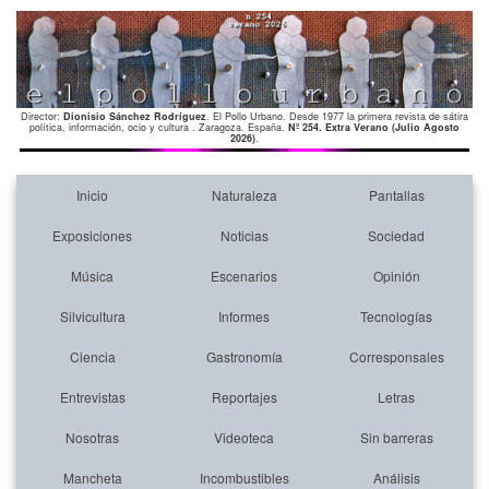
Director:
Dionisio Sánchez Rodríguez
. El Pollo Urbano. Desde 1977 la primera revista de sátira
política, información, ocio y cultura . Zaragoza. España.
Nº 254. Extra Verano (Julio Agosto
2026)
.
Inicio
Naturaleza
Pantallas
Exposiciones
Noticias
Sociedad
Música
Escenarios
Opinión
Silvicultura
Informes
Tecnologías
Ciencia
Gastronomía
Corresponsales
Entrevistas
Reportajes
Letras
Nosotras
Videoteca
Sin barreras
Mancheta
Incombustibles
Análisis