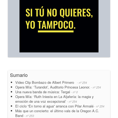
Sumario
Video Clip Bombazo de Albert Primero
- nº 254
Opera Mía: ‘Turandot’, Auditorio Princesa Leonor.
- nº 254
Una nueva banda de música: Tergal
- nº 0
Opera Mía: ‘Ruth Iniesta en La Aljafería: la magia y
emoción de una voz excepcional’
- nº 254
El ciclo “En torno al agua” arranca con Pilar Armalé
- nº 254
Más que un concierto: el último vals de la Oregon A.C.
Band
- nº 253