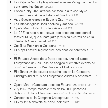
La Oreja de Van Gogh agota entradas en Zaragoza con dos
conciertos históricos
- nº 253
Espacio Zity 2026 arranca por todo lo alto con Myke
Towers como primer artista confirmado
- nº 253
Viva Suecia regresa a Espacio Zity
- nº 253
Los Blandengües:’Rock cochino y satírico
- nº 253
Opera Mía: «Turandot. Cien años»
- nº 252
La DPZ se abre a las nuevas corrientes sonoras con el
festival NEM, que aunará jazz y música electrónica en la
iglesia de Santa Isabel
- nº 252
Crisálida Rock en la Campana
- nº 252
El Slap! Festival regresa tras dos años de paréntesis
- nº
251
El Espacio Ambar de la fábrica de cerveza del barrio
zaragozano de San José ha acogido el emotivo evento de
nominaciones a los Premios de la Música
- nº 251
El sábado 25 de octubre escuchamos en La Campana
Underground al músico zaragozano Andrés Macnamara.
- nº
247
Ópera Mía: «Camerata Lírica de España, 25 años»
- nº 247
Zity 2025 rompe récords: más de 240.000 personas
disfrutan de la edición más concurrida de su historia
- nº 247
Conciertos en la Campana Underground
- nº 247
El Zity 2025 desvela su cartel completo
- nº 246