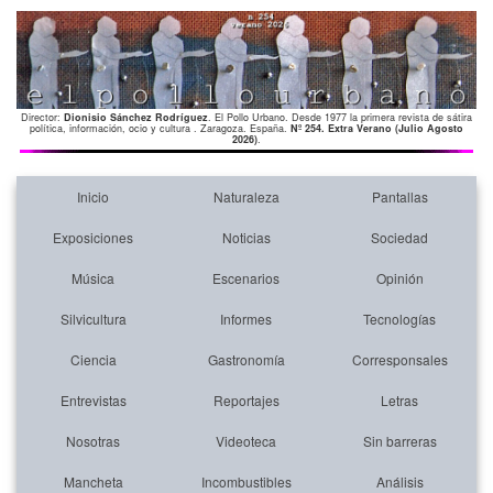
Director:
Dionisio Sánchez Rodríguez
. El Pollo Urbano. Desde 1977 la primera revista de sátira
política, información, ocio y cultura . Zaragoza. España.
Nº 254. Extra Verano (Julio Agosto
2026)
.
Inicio
Naturaleza
Pantallas
Exposiciones
Noticias
Sociedad
Música
Escenarios
Opinión
Silvicultura
Informes
Tecnologías
Ciencia
Gastronomía
Corresponsales
Entrevistas
Reportajes
Letras
Nosotras
Videoteca
Sin barreras
Mancheta
Incombustibles
Análisis