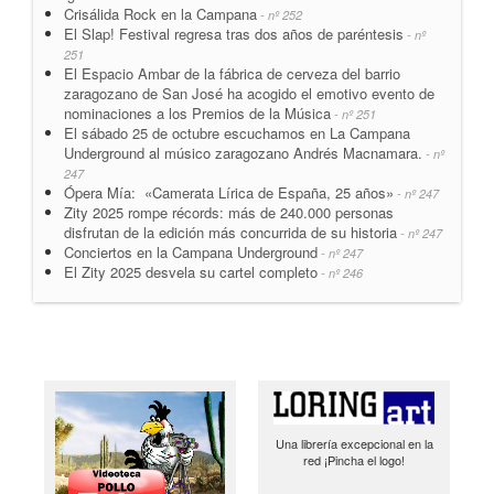
Crisálida Rock en la Campana
- nº 252
El Slap! Festival regresa tras dos años de paréntesis
- nº
251
El Espacio Ambar de la fábrica de cerveza del barrio
zaragozano de San José ha acogido el emotivo evento de
nominaciones a los Premios de la Música
- nº 251
El sábado 25 de octubre escuchamos en La Campana
Underground al músico zaragozano Andrés Macnamara.
- nº
247
Ópera Mía: «Camerata Lírica de España, 25 años»
- nº 247
Zity 2025 rompe récords: más de 240.000 personas
disfrutan de la edición más concurrida de su historia
- nº 247
Conciertos en la Campana Underground
- nº 247
El Zity 2025 desvela su cartel completo
- nº 246
Una librería excepcional en la
red ¡Pincha el logo!