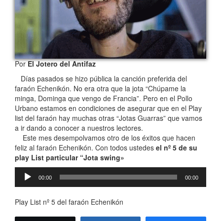
Por
El Jotero del Antifaz
Días pasados se hizo pública la canción preferida del
faraón Echenikón. No era otra que la jota “Chúpame la
minga, Dominga que vengo de Francia”. Pero en el Pollo
Urbano estamos en condiciones de asegurar que en el Play
list del faraón hay muchas otras “Jotas Guarras” que vamos
a ir dando a conocer a nuestros lectores.
Este mes desempolvamos otro de los éxitos que hacen
feliz al faraón Echenikón. Con todos ustedes
el nº 5 de su
play List particular “Jota swing»
Reproductor
00:00
00:00
de
audio
Play List nº 5 del faraón Echenikón