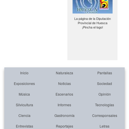
La página de la Diputación
Provincial de Huesca
¡Pincha el logo!
Inicio
Naturaleza
Pantallas
Exposiciones
Noticias
Sociedad
Música
Escenarios
Opinión
Silvicultura
Informes
Tecnologías
Ciencia
Gastronomía
Corresponsales
Entrevistas
Reportajes
Letras