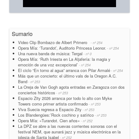
Sumario
Video Clip Bombazo de Albert Primero
- nº 254
Opera Mía: ‘Turandot’, Auditorio Princesa Leonor.
- nº 254
Una nueva banda de música: Tergal
- nº 0
Opera Mía: ‘Ruth Iniesta en La Aljafería: la magia y
emoción de una voz excepcional’
- nº 254
El ciclo “En torno al agua” arranca con Pilar Armalé
- nº 254
Más que un concierto: el último vals de la Oregon A.C.
Band
- nº 253
La Oreja de Van Gogh agota entradas en Zaragoza con dos
conciertos históricos
- nº 253
Espacio Zity 2026 arranca por todo lo alto con Myke
Towers como primer artista confirmado
- nº 253
Viva Suecia regresa a Espacio Zity
- nº 253
Los Blandengües:’Rock cochino y satírico
- nº 253
Opera Mía: «Turandot. Cien años»
- nº 252
La DPZ se abre a las nuevas corrientes sonoras con el
festival NEM, que aunará jazz y música electrónica en la
iglesia de Santa Isabel
- nº 252