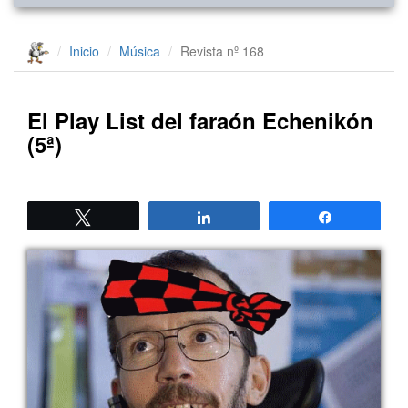
Inicio
Música
Revista nº 168
El Play List del faraón Echenikón
(5ª)
Twittear
Compartir
Compartir