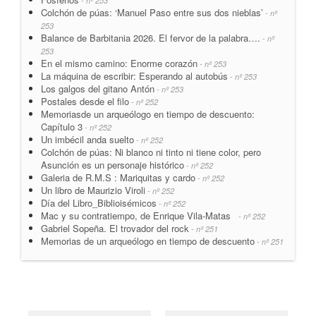
- nº 253
Colchón de púas: ‘Manuel Paso entre sus dos nieblas’
- nº
253
Balance de Barbitania 2026. El fervor de la palabra….
- nº
253
En el mismo camino: Enorme corazón
- nº 253
La máquina de escribir: Esperando al autobús
- nº 253
Los galgos del gitano Antón
- nº 253
Postales desde el filo
- nº 252
Memoriasde un arqueólogo en tiempo de descuento:
Capítulo 3
- nº 252
Un imbécil anda suelto
- nº 252
Colchón de púas: Ni blanco ni tinto ni tiene color, pero
Asunción es un personaje histórico
- nº 252
Galeria de R.M.S : Mariquitas y cardo
- nº 252
Un libro de Maurizio Viroli
- nº 252
Día del Libro_Biblioisémicos
- nº 252
Mac y su contratiempo, de Enrique Vila-Matas
- nº 252
Gabriel Sopeña. El trovador del rock
- nº 251
Memorias de un arqueólogo en tiempo de descuento
- nº 251