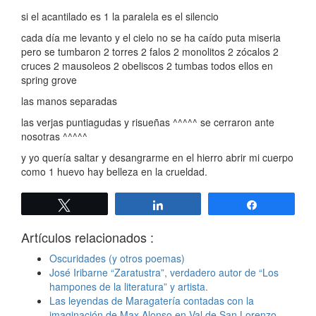
si el acantilado es 1 la paralela es el silencio
cada día me levanto y el cielo no se ha caído puta miseria
pero se tumbaron 2 torres 2 falos 2 monolitos 2 zócalos 2
cruces 2 mausoleos 2 obeliscos 2 tumbas todos ellos en
spring grove
las manos separadas
las verjas puntiagudas y risueñas ^^^^^ se cerraron ante
nosotras ^^^^^
y yo quería saltar y desangrarme en el hierro abrir mi cuerpo
como 1 huevo hay belleza en la crueldad.
Twittear
Compartir
Compartir
Artículos relacionados :
Oscuridades (y otros poemas)
José Iribarne “Zaratustra”, verdadero autor de “Los
hampones de la literatura” y artista.
Las leyendas de Maragatería contadas con la
imaginación de Max Alonso en Val de San Lorenzo