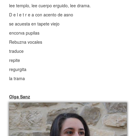
lee templo, lee cuerpo erguido, lee drama.
D e l e t r e a con acento de asno
se acuesta en tapete viejo
encorva pupilas
Rebuzna vocales
traduce
repite
regurgita
la trama
Olga Sanz