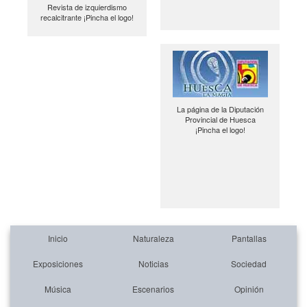
Revista de izquierdismo
recalcitrante ¡Pincha el logo!
La página de la Diputación
Provincial de Huesca
¡Pincha el logo!
Inicio
Naturaleza
Pantallas
Exposiciones
Noticias
Sociedad
Música
Escenarios
Opinión