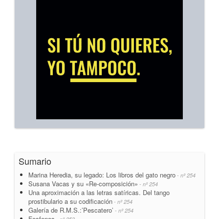
Sumario
Marina Heredia, su legado: Los libros del gato negro
- nº 254
Susana Vacas y su «Re-composición»
- nº 254
Una aproximación a las letras satíricas. Del tango
prostibulario a su codificación
- nº 254
Galería de R.M.S.:’Pescatero’
- nº 254
Fosfenos