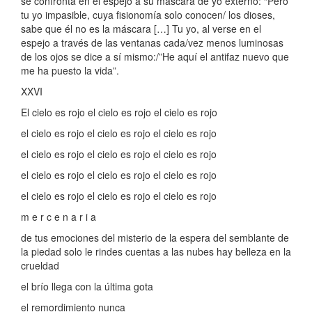
se confronta en el espejo a su máscara de yo externo: “Pero
tu yo impasible, cuya fisionomía solo conocen/ los dioses,
sabe que él no es la máscara […] Tu yo, al verse en el
espejo a través de las ventanas cada/vez menos luminosas
de los ojos se dice a sí mismo:/”He aquí el antifaz nuevo que
me ha puesto la vida”.
XXVI
El cielo es rojo el cielo es rojo el cielo es rojo
el cielo es rojo el cielo es rojo el cielo es rojo
el cielo es rojo el cielo es rojo el cielo es rojo
el cielo es rojo el cielo es rojo el cielo es rojo
el cielo es rojo el cielo es rojo el cielo es rojo
m e r c e n a r i a
de tus emociones del misterio de la espera del semblante de
la piedad solo le rindes cuentas a las nubes hay belleza en la
crueldad
el brío llega con la última gota
el remordimiento nunca