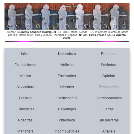
Director:
Dionisio Sánchez Rodríguez
. El Pollo Urbano. Desde 1977 la primera revista de sátira
política, información, ocio y cultura . Zaragoza. España.
Nº 254. Extra Verano (Julio Agosto
2026)
.
Inicio
Naturaleza
Pantallas
Exposiciones
Noticias
Sociedad
Música
Escenarios
Opinión
Silvicultura
Informes
Tecnologías
Ciencia
Gastronomía
Corresponsales
Entrevistas
Reportajes
Letras
Nosotras
Videoteca
Sin barreras
Mancheta
Incombustibles
Análisis