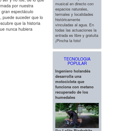
musical en directo con
rmada por nuestra
espacios naturales,
l gran espectáculo
termales y localidades
, puede suceder que lo
históricamente
scubre que la historia
vinculadas al agua. En
 que nunca hubiera
todas las actuaciones la
entrada es libre y gratuita
¡Pincha la foto!
TECNOLOGIA
POPULAR
Ingeniero holandés
desarrolla una
motocicleta que
funciona con metano
recuperado de los
humedales
Por
Lolita Piedrahita