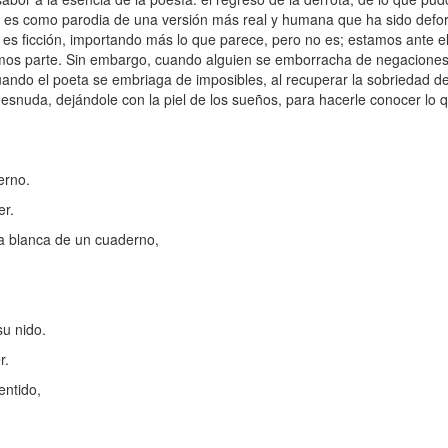
 es como parodia de una versión más real y humana que ha sido defo
o es ficción, importando más lo que parece, pero no es; estamos ante e
mos parte. Sin embargo, cuando alguien se emborracha de negaciones
ando el poeta se embriaga de imposibles, al recuperar la sobriedad de
esnuda, dejándole con la piel de los sueños, para hacerle conocer lo
erno.
er.
ja blanca de un cuaderno,
u nido.
r.
entido,