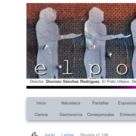
Director:
Dionisio Sánchez Rodríguez
. El Pollo Urbano. D
Inicio
Naturaleza
Pantallas
Exposicio
Ciencia
Gastronomía
Corresponsales
Entrevis
Inicio
Letras
Revista nº 198