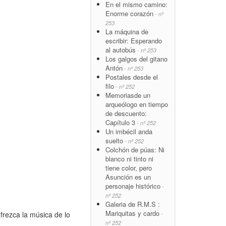
En el mismo camino:
Enorme corazón
- nº
253
La máquina de
escribir: Esperando
al autobús
- nº 253
Los galgos del gitano
Antón
- nº 253
Postales desde el
filo
- nº 252
Memoriasde un
arqueólogo en tiempo
de descuento:
Capítulo 3
- nº 252
Un imbécil anda
suelto
- nº 252
Colchón de púas: Ni
blanco ni tinto ni
tiene color, pero
Asunción es un
personaje histórico
-
nº 252
Galeria de R.M.S :
Mariquitas y cardo
frezca la música de lo
-
nº 252