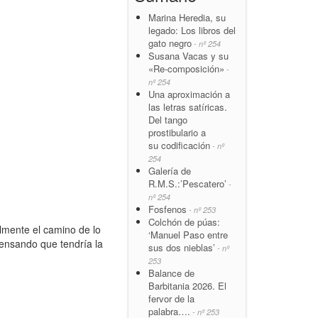
Marina Heredia, su
legado: Los libros del
gato negro
- nº 254
Susana Vacas y su
«Re-composición»
-
nº 254
Una aproximación a
las letras satíricas.
Del tango
prostibulario a
su codificación
- nº
254
Galería de
R.M.S.:’Pescatero’
-
nº 254
Fosfenos
- nº 253
Colchón de púas:
lmente el camino de lo
‘Manuel Paso entre
 pensando que tendría la
sus dos nieblas’
- nº
253
Balance de
Barbitania 2026. El
fervor de la
palabra….
- nº 253