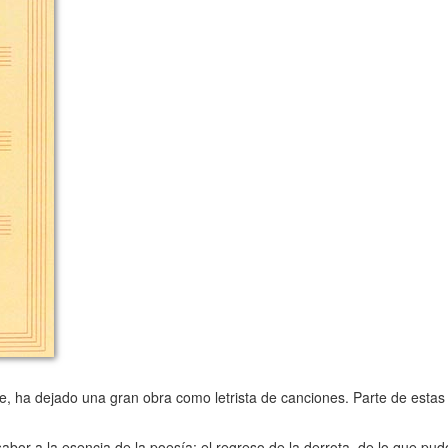
te, ha dejado una gran obra como letrista de canciones. Parte de estas
 a la esencia de la poesía: el regreso de la derrota, de lo que pudo