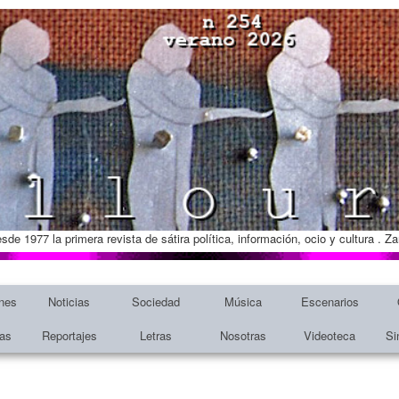
esde 1977 la primera revista de sátira política, información, ocio y cultura . 
nes
Noticias
Sociedad
Música
Escenarios
tas
Reportajes
Letras
Nosotras
Videoteca
Si