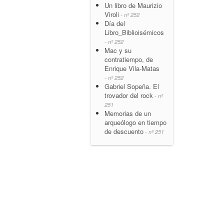
Un libro de Maurizio
Viroli
- nº 252
Día del
Libro_Biblioisémicos
- nº 252
Mac y su
contratiempo, de
Enrique Vila-Matas
- nº 252
Gabriel Sopeña. El
trovador del rock
- nº
251
Memorias de un
arqueólogo en tiempo
de descuento
- nº 251