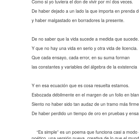
Como si yo tuviera el don de vivir por mí dos veces.
De haber dejado a un lado la que importa en prenda d
y haber malgastado en borradores la presente.
De no saber que la vida sucede a medida que sucede.
Y que no hay una vida en serio y otra vida de licencia.
Que cada ensayo, cada error, en su suma forman
las constantes y variables del álgebra de la existencia
Y en esa ecuación que es cosa resuelta estamos.
Esbozada débilmente en el margen de un folio en blan
Siento no haber sido tan audaz de un tramo más firme
De haber perdido un tiempo de oro en pruebas y ensay
“Es simple” es un poema que funciona casi a modo de h
poético, una versión nueva, creativa de lo que el mun