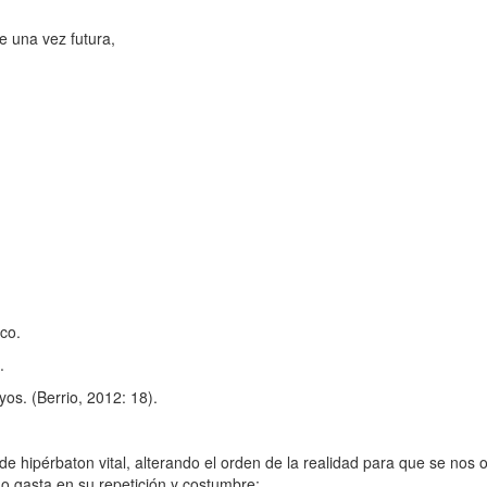
e una vez futura,
co.
.
os. (Berrio, 2012: 18).
ipérbaton vital, alterando el orden de la realidad para que se nos o
do gasta en su repetición y costumbre: