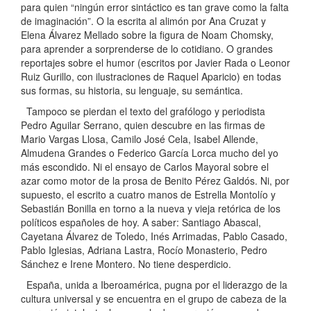
para quien “ningún error sintáctico es tan grave como la falta
de imaginación”. O la escrita al alimón por Ana Cruzat y
Elena Álvarez Mellado sobre la figura de Noam Chomsky,
para aprender a sorprenderse de lo cotidiano. O grandes
reportajes sobre el humor (escritos por Javier Rada o Leonor
Ruiz Gurillo, con ilustraciones de Raquel Aparicio) en todas
sus formas, su historia, su lenguaje, su semántica.
Tampoco se pierdan el texto del grafólogo y periodista
Pedro Aguilar Serrano, quien descubre en las firmas de
Mario Vargas Llosa, Camilo José Cela, Isabel Allende,
Almudena Grandes o Federico García Lorca mucho del yo
más escondido. Ni el ensayo de Carlos Mayoral sobre el
azar como motor de la prosa de Benito Pérez Galdós. Ni, por
supuesto, el escrito a cuatro manos de Estrella Montolío y
Sebastián Bonilla en torno a la nueva y vieja retórica de los
políticos españoles de hoy. A saber: Santiago Abascal,
Cayetana Álvarez de Toledo, Inés Arrimadas, Pablo Casado,
Pablo Iglesias, Adriana Lastra, Rocío Monasterio, Pedro
Sánchez e Irene Montero. No tiene desperdicio.
España, unida a Iberoamérica, pugna por el liderazgo de la
cultura universal y se encuentra en el grupo de cabeza de la