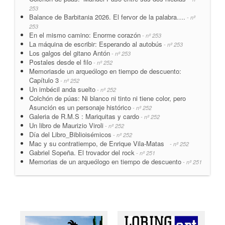
253
Balance de Barbitania 2026. El fervor de la palabra….
- nº
253
En el mismo camino: Enorme corazón
- nº 253
La máquina de escribir: Esperando al autobús
- nº 253
Los galgos del gitano Antón
- nº 253
Postales desde el filo
- nº 252
Memoriasde un arqueólogo en tiempo de descuento:
Capítulo 3
- nº 252
Un imbécil anda suelto
- nº 252
Colchón de púas: Ni blanco ni tinto ni tiene color, pero
Asunción es un personaje histórico
- nº 252
Galeria de R.M.S : Mariquitas y cardo
- nº 252
Un libro de Maurizio Viroli
- nº 252
Día del Libro_Biblioisémicos
- nº 252
Mac y su contratiempo, de Enrique Vila-Matas
- nº 252
Gabriel Sopeña. El trovador del rock
- nº 251
Memorias de un arqueólogo en tiempo de descuento
- nº 251