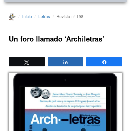
Inicio
Letras
Revista nº 198
Un foro llamado ‘Archiletras’
Twittear
Compartir
Compartir