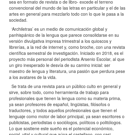
sea en formato de revista o de libro- excede el terreno
convencional del mundo de las letras en particular y el de las
artes en general para mezclarlo todo con lo que le pasa a la
sociedad.
‘Archiletras’ es un medio de comunicación global y
panhispánico de la lengua que parece consolidarse en su
versión divulgativa impresa trimestral a los quioscos y
librerías, a la red de internet y, como broche, con una revista
científica semestral de investigación. Iniciado en 2018, es el
proyecto más personal del periodista Arsenio Escolar, al que
un giro inesperado le desvía de su camino inicial: ser
maestro de lengua y literatura, una pasión que perdura pese
a los avatares de la vida.
Se trata de una revista para un público culto en general y
sirve, sobre todo, como herramienta de trabajo para
profesionales que tienen la lengua como su materia prima,
ya sean profesores de español, lingüistas, filósofos o
traductores, y todos aquellos profesionales que tienen el
lenguaje como motor de labor principal, ya sean escritores o
publicistas, periodistas o sociólogos, políticos o politólogos.
Lo que sostiene este sueño es el potencial económico,
social, vital y cultural que aúna el castellano, con casi