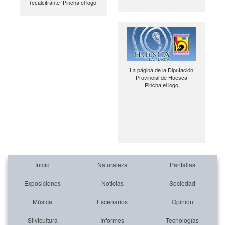
recalcitrante ¡Pincha el logo!
La página de la Diputación
Provincial de Huesca
¡Pincha el logo!
Inicio
Naturaleza
Pantallas
Exposiciones
Noticias
Sociedad
Música
Escenarios
Opinión
Silvicultura
Informes
Tecnologías