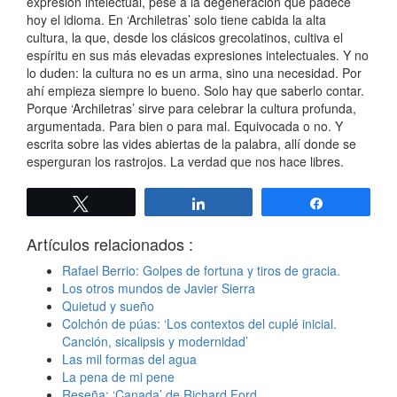
expresión intelectual, pese a la degeneración que padece
hoy el idioma. En ‘Archiletras’ solo tiene cabida la alta
cultura, la que, desde los clásicos grecolatinos, cultiva el
espíritu en sus más elevadas expresiones intelectuales. Y no
lo duden: la cultura no es un arma, sino una necesidad. Por
ahí empieza siempre lo bueno. Solo hay que saberlo contar.
Porque ‘Archiletras’ sirve para celebrar la cultura profunda,
argumentada. Para bien o para mal. Equivocada o no. Y
escrita sobre las vides abiertas de la palabra, allí donde se
esperguran los rastrojos. La verdad que nos hace libres.
Twittear
Compartir
Compartir
Artículos relacionados :
Rafael Berrio: Golpes de fortuna y tiros de gracia.
Los otros mundos de Javier Sierra
Quietud y sueño
Colchón de púas: ‘Los contextos del cuplé inicial.
Canción, sicalipsis y modernidad’
Las mil formas del agua
La pena de mi pene
Reseña: ‘Canada’ de Richard Ford