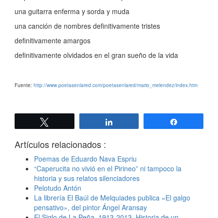
una guitarra enferma y sorda y muda
una canción de nombres definitivamente tristes
definitivamente amargos
definitivamente olvidados en el gran sueño de la vida
Fuente:
http://www.poetasenlared.com/poetasenlared/mario_melendez/index.htm
Twittear
Compartir
Compartir
Artículos relacionados :
Poemas de Eduardo Nava Espriu
“Caperucita no vivió en el Pirineo” ni tampoco la
historia y sus relatos silenciadores
Pelotudo Antón
La librería El Baúl de Melquiades publica «El galgo
pensativo», del pintor Ángel Aransay
El Siglo de La Peña. 1913-2013. Historia de un