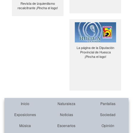
Revista de izquierdismo
recalcitrante ¡Pincha el logo!
La página de la Diputación
Provincial de Huesca
¡Pincha el logo!
Inicio
Naturaleza
Pantallas
Exposiciones
Noticias
Sociedad
Música
Escenarios
Opinión