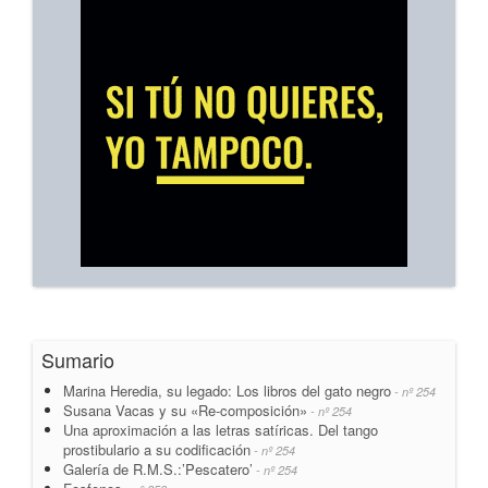
Sumario
Marina Heredia, su legado: Los libros del gato negro
- nº 254
Susana Vacas y su «Re-composición»
- nº 254
Una aproximación a las letras satíricas. Del tango
prostibulario a su codificación
- nº 254
Galería de R.M.S.:’Pescatero’
- nº 254