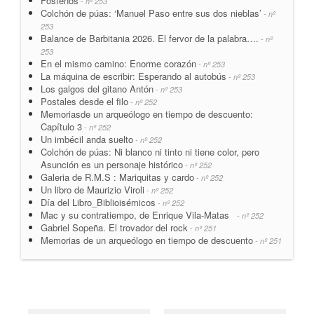
Fosfenos
- nº 253
Colchón de púas: ‘Manuel Paso entre sus dos nieblas’
- nº
253
Balance de Barbitania 2026. El fervor de la palabra….
- nº
253
En el mismo camino: Enorme corazón
- nº 253
La máquina de escribir: Esperando al autobús
- nº 253
Los galgos del gitano Antón
- nº 253
Postales desde el filo
- nº 252
Memoriasde un arqueólogo en tiempo de descuento:
Capítulo 3
- nº 252
Un imbécil anda suelto
- nº 252
Colchón de púas: Ni blanco ni tinto ni tiene color, pero
Asunción es un personaje histórico
- nº 252
Galeria de R.M.S : Mariquitas y cardo
- nº 252
Un libro de Maurizio Viroli
- nº 252
Día del Libro_Biblioisémicos
- nº 252
Mac y su contratiempo, de Enrique Vila-Matas
- nº 252
Gabriel Sopeña. El trovador del rock
- nº 251
Memorias de un arqueólogo en tiempo de descuento
- nº 251