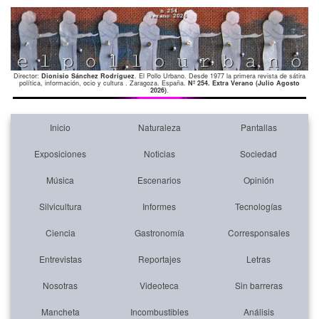
Director:
Dionisio Sánchez Rodríguez
. El Pollo Urbano. Desde 1977 la primera revista de sátira
política, información, ocio y cultura . Zaragoza. España.
Nº 254. Extra Verano (Julio Agosto
2026)
.
Inicio
Naturaleza
Pantallas
Exposiciones
Noticias
Sociedad
Música
Escenarios
Opinión
Silvicultura
Informes
Tecnologías
Ciencia
Gastronomía
Corresponsales
Entrevistas
Reportajes
Letras
Nosotras
Videoteca
Sin barreras
Mancheta
Incombustibles
Análisis