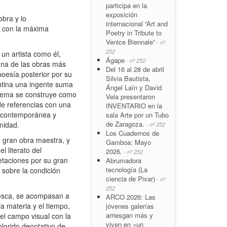
participa en la
exposición
obra y lo
internacional “Art and
o con la máxima
Poetry in Tribute to
Venice Biennale”
- nº
252
 un artista como él,
Ágape
- nº 252
una de las obras más
Del 16 al 28 de abril
poesía posterior por su
Silvia Bautista,
lutina una ingente suma
Ángel Laín y David
 poema se construye como
Vela presentaron
e referencias con una
INVENTARIO en la
ia contemporánea y
sala Arte por un Tubo
de Zaragoza.
nidad.
- nº 252
Los Cuadernos de
su gran obra maestra, y
Gamboa: Mayo
 literato del
2026.
- nº 252
retaciones por su gran
Abrumadora
tecnología (La
 sobre la condición
ciencia de Pixar)
- nº
252
uesca, se acompasan a
ARCO 2026: Las
la materia y el tiempo,
jóvenes galerías
arriesgan más y
 el campo visual con la
viven en «un
olorido denotativo de