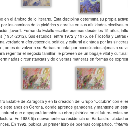
 en el ámbito de lo literario. Esta disciplina determina su propia acti
 por los caminos de lo pictórico y enraiza en sus afinidades electivas
ación juvenil. Fernando Estallo escribe poemas desde los 15 años, infl
s (1951-2012). Sus estudios, entre 1972 y 1975, de Filosofía y Letras 
verdadera efervescencia política y cultural alentada por las sinceras
a-, antes de volver a su Barbastro natal por necesidades ajenas a su v
a regentar el negocio familiar- le proveen de un bagaje vital y cultura
eterminadas circunstancias y de diversas maneras en formas de expre
ro Estable de Zaragoza y en la creación del Grupo “Octubre” con el e
de siete años en Gerona, donde aprende ganadería y mantiene un estr
lo natural que empapará también su obra pictórica en el futuro- estas a
 lectura. En 1988 fija nuevamente su residencia en Barbastro, ciudad e
nces. En 1992, publica un primer libro de poemas compartido,
“Interm