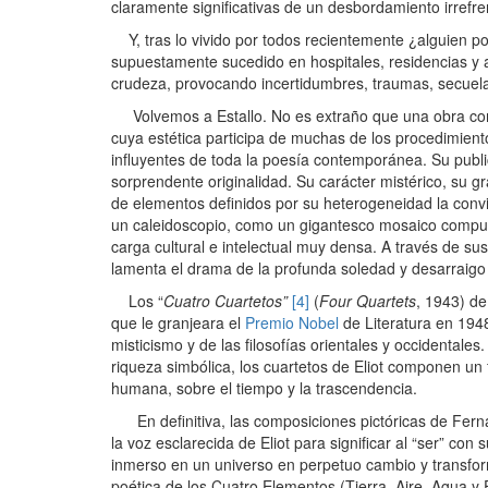
claramente significativas de un desbordamiento irrefre
Y, tras lo vivido por todos recientemente ¿alguien pod
supuestamente sucedido en hospitales, residencias y 
crudeza, provocando incertidumbres, traumas, secuel
Volvemos a Estallo. No es extraño que una obra 
cuya estética participa de muchas de los procedimien
influyentes de toda la poesía contemporánea. Su publi
sorprendente originalidad. Su carácter mistérico, su 
de elementos definidos por su heterogeneidad la convi
un caleidoscopio, como un gigantesco mosaico compue
carga cultural e intelectual muy densa. A través de s
lamenta el drama de la profunda soledad y desarraigo 
Los “
Cuatro Cuartetos”
[4]
(
Four Quartets
, 1943) de
que le granjeara el
Premio Nobel
de Literatura en 1948
misticismo y de las filosofías orientales y occidentale
riqueza simbólica, los cuartetos de Eliot componen un
humana, sobre el tiempo y la trascendencia.
En definitiva, las composiciones pictóricas de Ferna
la voz esclarecida de Eliot para significar al “ser” co
inmerso en un universo en perpetuo cambio y transforma
poética de los Cuatro Elementos (Tierra, Aire, Agua y 