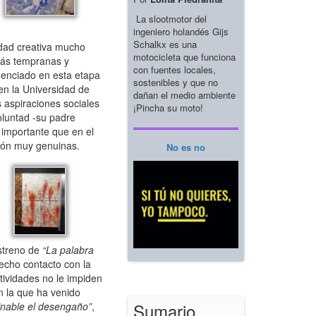
La slootmotor del
ingeniero holandés Gijs
Schalkx es una
vidad creativa mucho
motocicleta que funciona
 más tempranas y
con fuentes locales,
uenciado en esta etapa
sostenibles y que no
en la Universidad de
dañan el medio ambiente
 aspiraciones sociales
¡Pincha su moto!
oluntad -su padre
l importante que en el
sión muy genuinas.
No es no
streno de
“La palabra
echo contacto con la
ctividades no le impiden
n la que ha venido
Sumario
inable el desengaño”
,