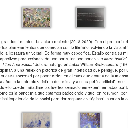
grandes formatos de factura reciente (2018-2020). Con el premonitori
iertos planteamientos que conectan con lo literario, volviendo la vista a
e la literatura universal. De forma muy específica, Estallo centra su m
repectivas producciones; de una parte, los poemarios “
La tierra baldía”
a
“Titus Andronicus”
del dramaturgo británico William Shakespeare (156
plinar, a una reflexión pictórica de gran intensidad que persigue, por 
de nuestra sociedad por poner orden en el caos que emana de la intensa
 atañen a la naturaleza íntima del artista y a su papel “sacrificial” en 
todo ello pueden añadirse las fuertes sensaciones experimentadas por t
ma como es la pandemia que estamos padeciendo y que, en resumen, pon
adical impotencia de lo social para dar respuestas “lógicas”, cuando la