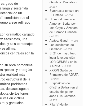
Gamboa: Postales
-
ta cargado de
nº 254
a larga y sostenida
Synthtaxia estuvo en
sustancial de un
El Entalto
- nº 254
l”, condición que el
Un mural creado en
lguno a ese refinado
Almenar, Soria, por
Isis Gayo y Azahara
del Campo Granada.
mazón dramático cargado
- nº 253
ez asesinatos, una
Agápe: Gaudí
- nº 253
dos, y seis personajes
Los cuadernos de
e se afirma,
Gamboa:
- nº 253
ricos centrales son la
El 21 de mayo tuvo
lugar la exposición
«ORIGENES» en la
e en su obra homónima
AAPGA.
- nº 253
os “pesos” y energías
XXXVI Salón de
stra realidad más
Primavera de ADAFA
rco estructural de la
- nº 253
Exposición de
somática podríamos
Cristina Beltrán en el
azas, desasosiegos e
estudio del pintor
dopta ciertos tonos
José Luis Gamboa.
-
su vez en víctima
nº 252
as muy gestuales,
Pilar Viviente