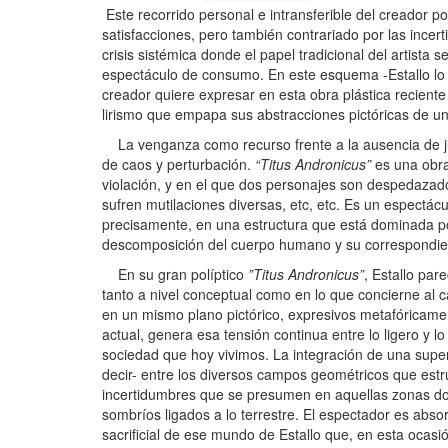
Este recorrido personal e intransferible del creador p
satisfacciones, pero también contrariado por las incer
crisis sistémica donde el papel tradicional del artista s
espectáculo de consumo. En este esquema -Estallo lo sa
creador quiere expresar en esta obra plástica recien
lirismo que empapa sus abstracciones pictóricas de un
La venganza como recurso frente a la ausencia de jus
de caos y perturbación.
“Titus Andronicus”
es una obra
violación, y en el que dos personajes son despedazad
sufren mutilaciones diversas, etc, etc. Es un espectác
precisamente, en una estructura que está dominada po
descomposición del cuerpo humano y su correspondie
En su gran políptico
”Titus Andronicus”
, Estallo pa
tanto a nivel conceptual como en lo que concierne al 
en un mismo plano pictórico, expresivos metafóricame
actual, genera esa tensión continua entre lo ligero y l
sociedad que hoy vivimos. La integración de una supe
decir- entre los diversos campos geométricos que estr
incertidumbres que se presumen en aquellas zonas dond
sombríos ligados a lo terrestre. El espectador es abso
sacrificial de ese mundo de Estallo que, en esta ocasió