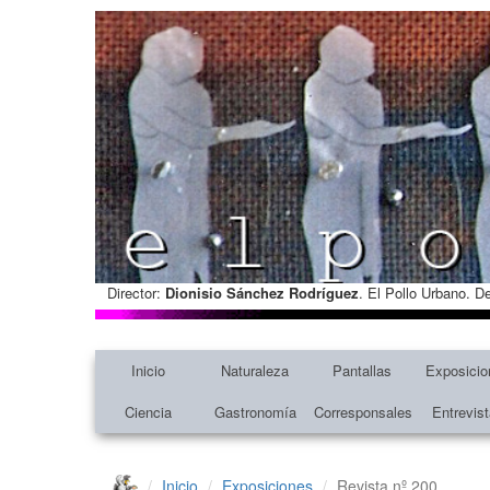
Director:
Dionisio Sánchez Rodríguez
. El Pollo Urbano. D
Inicio
Naturaleza
Pantallas
Exposicio
Ciencia
Gastronomía
Corresponsales
Entrevis
Inicio
Exposiciones
Revista nº 200