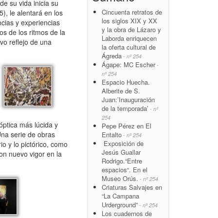
de su vida inicia su
Cincuenta retratos de
, le alentará en los
los siglos XIX y XX
ncias y experiencias
y la obra de Lázaro y
os de los ritmos de la
Laborda enriquecen
vo reflejo de una
la oferta cultural de
Ágreda
- nº 254
Ágape: MC Escher
-
nº 254
Espacio Huecha.
Alberite de S.
Juan:’Inauguración
de la temporada’
- nº
254
óptica más lúcida y
Pepe Pérez en El
Una serie de obras
Entalto
- nº 254
Exposición de
io y lo pictórico, como
Jesús Guallar
con nuevo vigor en la
Rodrigo.“Entre
espacios“. En el
Museo Orús.
- nº 254
Criaturas Salvajes en
“La Campana
Urderground”
- nº 254
Los cuadernos de