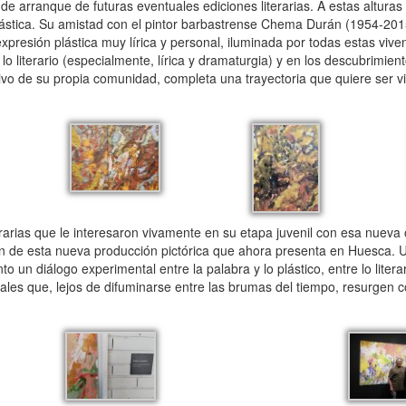
 de arranque de futuras eventuales ediciones literarias. A estas alturas 
lástica. Su amistad con el pintor barbastrense Chema Durán (1954-2015)
xpresión plástica muy lírica y personal, iluminada por todas estas vive
lo literario (especialmente, lírica y dramaturgia) y en los descubrimient
itivo de su propia comunidad, completa una trayectoria que quiere ser vi
arias que le interesaron vivamente en su etapa juvenil con esa nueva 
en de esta nueva producción pictórica que ahora presenta en Huesca. 
 un diálogo experimental entre la palabra y lo plástico, entre lo literar
ciales que, lejos de difuminarse entre las brumas del tiempo, resurgen 