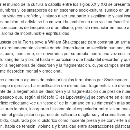
or el mundo de la cultura a caballo entre los siglos XX y XXI se presen
tidumbres y los sinsabores de un escenario socio-cultural sumido en un
e ha visto constreñido y limitado a ser una parte insignificante y casi in
be bien- el artista se ha convertido también en una víctima “sacrificia
te con acentos de inequívoco dramatismo, pero sin renunciar en modo a
 aroma de inconfundible espritualidad.
ticia en la Tierra sirve a William Shakespeare para construir un ar
 extremadamente violenta donde tienen lugar un sacrificio humano, di
os para, más tarde, ser devorados por su propia madre una vez cocina
ulo sangriento y brutal hasta el paroxismo que habla del desorden y qu
r la hegemonía del desorden y la fragmentación, cuyos campos metafó
nte desorden mental y emocional.
rece atender a algunos de estos principios formulados por Shakespear
campo expresivo. La reunificación de elementos -fragmentos- de divers
nte de la hegemonía del desorden y la fragmentación que preside nue
o pesado que, según el filósofo Giles Lipovetsky
[2]
se convierte en el ma
rficie reflectante -de un “espejo” de lo humano en su dimensión más 
ucturan la obra, incorporan físicamente al espectador entre las amen
e el gesto pictórico parece densificarse o agitarse y el cromatismo a
rbido, capturado por lo pictórico como inocente presa y se convierte a 
n, habla de tensión, violencia y brutalidad entre abstracciones plástic