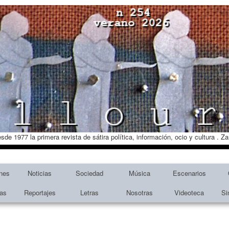
esde 1977 la primera revista de sátira política, información, ocio y cultura . 
nes
Noticias
Sociedad
Música
Escenarios
tas
Reportajes
Letras
Nosotras
Videoteca
Si