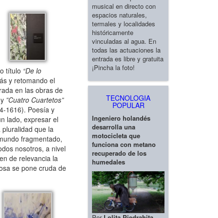
musical en directo con
espacios naturales,
termales y localidades
históricamente
vinculadas al agua. En
todas las actuaciones la
entrada es libre y gratuita
¡Pincha la foto!
o título
“De lo
trás y retomando el
irada en las obras de
TECNOLOGIA
y
”Cuatro Cuartetos”
POPULAR
4-1616). Poesía y
Ingeniero holandés
un lado, expresar el
desarrolla una
 pluralidad que la
motocicleta que
el mundo fragmentado,
funciona con metano
odos nosotros, a nivel
recuperado de los
en de relevancia la
humedales
 cosa se pone cruda de
Por
Lolita Piedrahita