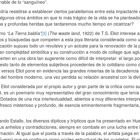
nable de lo “sanguíneo”.
ría resistirse a establecer ciertos paralelismos entre esta impactante 
algunos otros ámbitos en que lo más trágico de la vida se ha plantead
as y profundas heridas que tardaremos mucho tiempo en cicatrizar?
como
“La Tierra baldía”
[3]
(
The waste land
, 1922) de T.S. Eliot interese a
tos y búsquedas que competen a esta joya literaria considerada como 
cación supuso todo un revulsivo y un acicate para la renovación de la 
gran complejidad simbólica y su construcción a modo de collage que ag
erten en una obra tan sugerente como difícil de interpretar: el largo
sto tanto de elementos subjetivos procedentes de lo cotidiano como d
us versos Eliot pone en evidencia las grandes miserias de la decadenc
del hombre moderno, una vez perdida su relación ancestral con la divi
 Eliot considerada por el propio autor y gran parte de la crítica como 
, es un poemario muy representativo del gran conocimiento que tenía el
s. Dotados de una rica intertextualidad, abiertos a muy diferentes interp
 fresco misterioso y profundo, de esencia eminentemente fragmentaria,
ndo Estallo, los diversos dípticos y trípticos que ha presentado en H
n sus anhelos y contradicciones, siempre en combate en una lucha entre 
ción. Al igual que el poeta a través de la palabra, el artista juega en
Fuego) que se configura como núcleo estructural de los cuartetos. El c