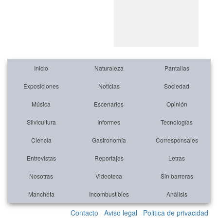
Inicio
Naturaleza
Pantallas
Exposiciones
Noticias
Sociedad
Música
Escenarios
Opinión
Silvicultura
Informes
Tecnologías
Ciencia
Gastronomía
Corresponsales
Entrevistas
Reportajes
Letras
Nosotras
Videoteca
Sin barreras
Mancheta
Incombustibles
Análisis
Contacto
Aviso legal
Politica de privacidad