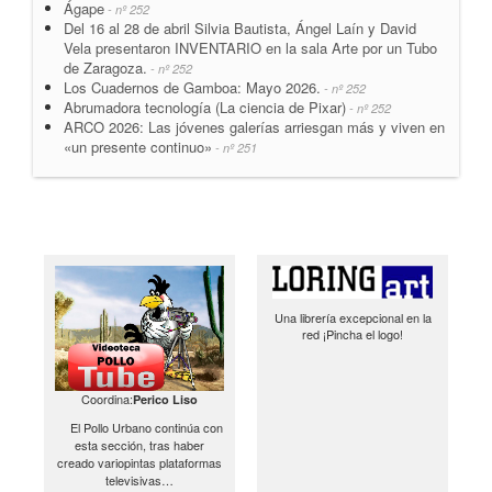
Ágape
- nº 252
Del 16 al 28 de abril Silvia Bautista, Ángel Laín y David
Vela presentaron INVENTARIO en la sala Arte por un Tubo
de Zaragoza.
- nº 252
Los Cuadernos de Gamboa: Mayo 2026.
- nº 252
Abrumadora tecnología (La ciencia de Pixar)
- nº 252
ARCO 2026: Las jóvenes galerías arriesgan más y viven en
«un presente continuo»
- nº 251
Una librería excepcional en la
red ¡Pincha el logo!
Coordina:
Perico Liso
El Pollo Urbano continúa con
esta sección, tras haber
creado variopintas plataformas
televisivas…