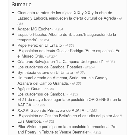
Sumario
Cincuenta retratos de los siglos XIX y XX y la obra de
Lázaro y Laborda enriquecen la oferta cultural de Ágreda
- nº
254
Ágape: MC Escher
- nº 254
Espacio Huecha. Alberite de S. Juan:’Inauguración de la
temporada’
- nº 254
Pepe Pérez en El Entalto
- nº 254
Exposición de Jesús Guallar Rodrigo.“Entre espacios“. En
el Museo Orús.
- nº 254
Criaturas Salvajes en “La Campana Urderground”
- nº 254
Los cuadernos de Gamboa: Postales
- nº 254
Synthtaxia estuvo en El Entalto
- nº 254
Un mural creado en Almenar, Soria, por Isis Gayo y
Azahara del Campo Granada.
- nº 253
Agápe: Gaudí
- nº 253
Los cuadernos de Gamboa:
- nº 253
El 21 de mayo tuvo lugar la exposición «ORIGENES» en la
AAPGA.
- nº 253
XXXVI Salón de Primavera de ADAFA
- nº 253
Exposición de Cristina Beltrán en el estudio del pintor José
Luis Gamboa.
- nº 252
Pilar Viviente participa en la exposición internacional “Art
and Poetry in Tribute to Venice Biennale”
- nº 252