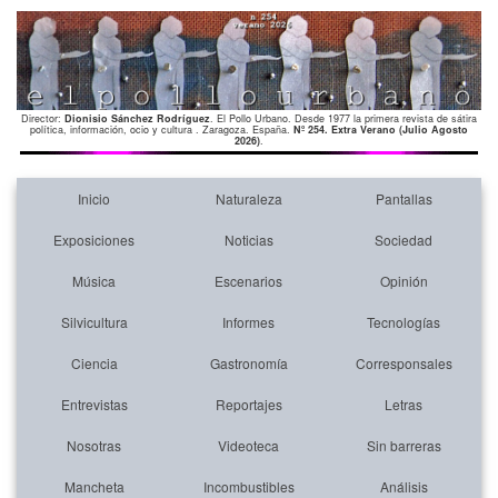
Director:
Dionisio Sánchez Rodríguez
. El Pollo Urbano. Desde 1977 la primera revista de sátira
política, información, ocio y cultura . Zaragoza. España.
Nº 254. Extra Verano (Julio Agosto
2026)
.
Inicio
Naturaleza
Pantallas
Exposiciones
Noticias
Sociedad
Música
Escenarios
Opinión
Silvicultura
Informes
Tecnologías
Ciencia
Gastronomía
Corresponsales
Entrevistas
Reportajes
Letras
Nosotras
Videoteca
Sin barreras
Mancheta
Incombustibles
Análisis