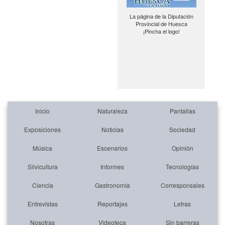
La página de la Diputación
Provincial de Huesca
¡Pincha el logo!
Inicio
Naturaleza
Pantallas
Exposiciones
Noticias
Sociedad
Música
Escenarios
Opinión
Silvicultura
Informes
Tecnologías
Ciencia
Gastronomía
Corresponsales
Entrevistas
Reportajes
Letras
Nosotras
Videoteca
Sin barreras