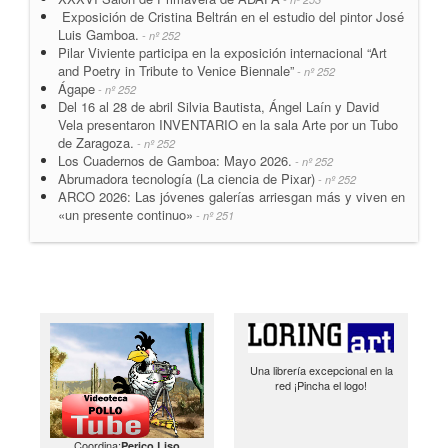
Exposición de Cristina Beltrán en el estudio del pintor José
Luis Gamboa.
- nº 252
Pilar Viviente participa en la exposición internacional “Art
and Poetry in Tribute to Venice Biennale”
- nº 252
Ágape
- nº 252
Del 16 al 28 de abril Silvia Bautista, Ángel Laín y David
Vela presentaron INVENTARIO en la sala Arte por un Tubo
de Zaragoza.
- nº 252
Los Cuadernos de Gamboa: Mayo 2026.
- nº 252
Abrumadora tecnología (La ciencia de Pixar)
- nº 252
ARCO 2026: Las jóvenes galerías arriesgan más y viven en
«un presente continuo»
- nº 251
Una librería excepcional en la
red ¡Pincha el logo!
Coordina:
Perico Liso