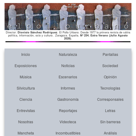
Director:
Dionisio Sánchez Rodríguez
. El Pollo Urbano. Desde 1977 la primera revista de sátira
política, información, ocio y cultura . Zaragoza. España.
Nº 254. Extra Verano (Julio Agosto
2026)
.
Inicio
Naturaleza
Pantallas
Exposiciones
Noticias
Sociedad
Música
Escenarios
Opinión
Silvicultura
Informes
Tecnologías
Ciencia
Gastronomía
Corresponsales
Entrevistas
Reportajes
Letras
Nosotras
Videoteca
Sin barreras
Mancheta
Incombustibles
Análisis