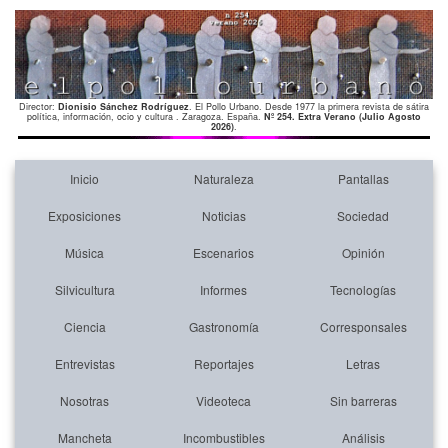
Director:
Dionisio Sánchez Rodríguez
. El Pollo Urbano. Desde 1977 la primera revista de sátira
política, información, ocio y cultura . Zaragoza. España.
Nº 254. Extra Verano (Julio Agosto
2026)
.
Inicio
Naturaleza
Pantallas
Exposiciones
Noticias
Sociedad
Música
Escenarios
Opinión
Silvicultura
Informes
Tecnologías
Ciencia
Gastronomía
Corresponsales
Entrevistas
Reportajes
Letras
Nosotras
Videoteca
Sin barreras
Mancheta
Incombustibles
Análisis