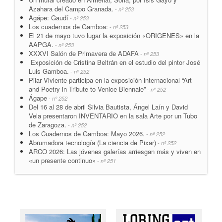
Azahara del Campo Granada.
- nº 253
Agápe: Gaudí
- nº 253
Los cuadernos de Gamboa:
- nº 253
El 21 de mayo tuvo lugar la exposición «ORIGENES» en la
AAPGA.
- nº 253
XXXVI Salón de Primavera de ADAFA
- nº 253
Exposición de Cristina Beltrán en el estudio del pintor José
Luis Gamboa.
- nº 252
Pilar Viviente participa en la exposición internacional “Art
and Poetry in Tribute to Venice Biennale”
- nº 252
Ágape
- nº 252
Del 16 al 28 de abril Silvia Bautista, Ángel Laín y David
Vela presentaron INVENTARIO en la sala Arte por un Tubo
de Zaragoza.
- nº 252
Los Cuadernos de Gamboa: Mayo 2026.
- nº 252
Abrumadora tecnología (La ciencia de Pixar)
- nº 252
ARCO 2026: Las jóvenes galerías arriesgan más y viven en
«un presente continuo»
- nº 251