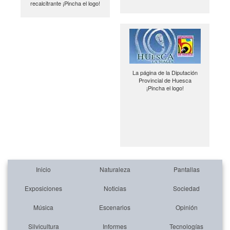
recalcitrante ¡Pincha el logo!
La página de la Diputación
Provincial de Huesca
¡Pincha el logo!
Inicio
Naturaleza
Pantallas
Exposiciones
Noticias
Sociedad
Música
Escenarios
Opinión
Silvicultura
Informes
Tecnologías