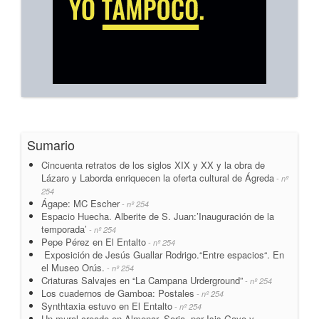
Sumario
Cincuenta retratos de los siglos XIX y XX y la obra de
Lázaro y Laborda enriquecen la oferta cultural de Ágreda
- nº
254
Ágape: MC Escher
- nº 254
Espacio Huecha. Alberite de S. Juan:’Inauguración de la
temporada’
- nº 254
Pepe Pérez en El Entalto
- nº 254
Exposición de Jesús Guallar Rodrigo.“Entre espacios“. En
el Museo Orús.
- nº 254
Criaturas Salvajes en “La Campana Urderground”
- nº 254
Los cuadernos de Gamboa: Postales
- nº 254
Synthtaxia estuvo en El Entalto
- nº 254
Un mural creado en Almenar, Soria, por Isis Gayo y