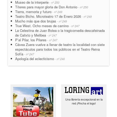
Museo de la interperie
- nº 250
Títeres para mayor gloria de Don Antonio
- nº 250
Tierra, memoria y futuro
- nº 249
Teatro Bicho. Microteatro 17 de Enero 2026
- nº 249
Mucho más que dos brujas
- nº 249
True West. Ocho meses de camino
- nº 247
La Celestina de Juan Bolea o la tragicomedia descafeinada
de Calixto y Melibea
- nº 247
P’al Pilar, los Pilares
- nº 247
Cávea Zuera vuelve a llenar de teatro la localidad con siete
espectáculos para todos los públicos en el Teatro Reina
Sofía
- nº 247
Apología del eclecticismo
- nº 246
Una librería excepcional en la
red ¡Pincha el logo!