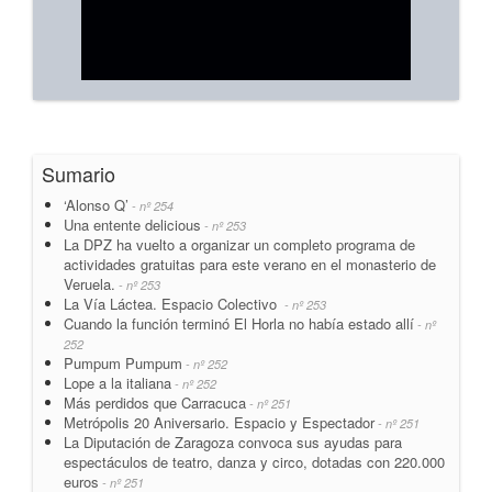
Sumario
‘Alonso Q’
- nº 254
Una entente delicious
- nº 253
La DPZ ha vuelto a organizar un completo programa de
actividades gratuitas para este verano en el monasterio de
Veruela.
- nº 253
La Vía Láctea. Espacio Colectivo
- nº 253
Cuando la función terminó El Horla no había estado allí
- nº
252
Pumpum Pumpum
- nº 252
Lope a la italiana
- nº 252
Más perdidos que Carracuca
- nº 251
Metrópolis 20 Aniversario. Espacio y Espectador
- nº 251
La Diputación de Zaragoza convoca sus ayudas para
espectáculos de teatro, danza y circo, dotadas con 220.000
euros
- nº 251