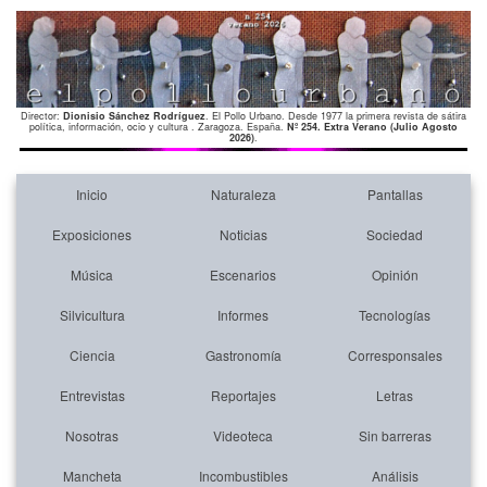
Director:
Dionisio Sánchez Rodríguez
. El Pollo Urbano. Desde 1977 la primera revista de sátira
política, información, ocio y cultura . Zaragoza. España.
Nº 254. Extra Verano (Julio Agosto
2026)
.
Inicio
Naturaleza
Pantallas
Exposiciones
Noticias
Sociedad
Música
Escenarios
Opinión
Silvicultura
Informes
Tecnologías
Ciencia
Gastronomía
Corresponsales
Entrevistas
Reportajes
Letras
Nosotras
Videoteca
Sin barreras
Mancheta
Incombustibles
Análisis