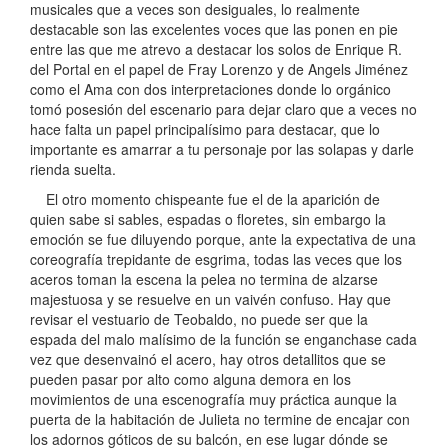
musicales que a veces son desiguales, lo realmente
destacable son las excelentes voces que las ponen en pie
entre las que me atrevo a destacar los solos de Enrique R.
del Portal en el papel de Fray Lorenzo y de Angels Jiménez
como el Ama con dos interpretaciones donde lo orgánico
tomó posesión del escenario para dejar claro que a veces no
hace falta un papel principalísimo para destacar, que lo
importante es amarrar a tu personaje por las solapas y darle
rienda suelta.
El otro momento chispeante fue el de la aparición de
quien sabe si sables, espadas o floretes, sin embargo la
emoción se fue diluyendo porque, ante la expectativa de una
coreografía trepidante de esgrima, todas las veces que los
aceros toman la escena la pelea no termina de alzarse
majestuosa y se resuelve en un vaivén confuso. Hay que
revisar el vestuario de Teobaldo, no puede ser que la
espada del malo malísimo de la función se enganchase cada
vez que desenvainó el acero, hay otros detallitos que se
pueden pasar por alto como alguna demora en los
movimientos de una escenografía muy práctica aunque la
puerta de la habitación de Julieta no termine de encajar con
los adornos góticos de su balcón, en ese lugar dónde se