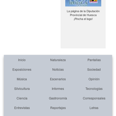
La página de la Diputación
Provincial de Huesca
¡Pincha el logo!
Inicio
Naturaleza
Pantallas
Exposiciones
Noticias
Sociedad
Música
Escenarios
Opinión
Silvicultura
Informes
Tecnologías
Ciencia
Gastronomía
Corresponsales
Entrevistas
Reportajes
Letras