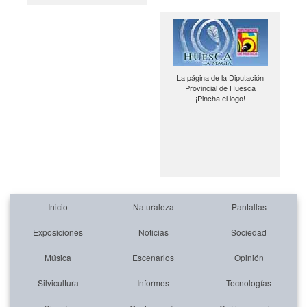
La página de la Diputación
Provincial de Huesca
¡Pincha el logo!
Inicio
Naturaleza
Pantallas
Exposiciones
Noticias
Sociedad
Música
Escenarios
Opinión
Silvicultura
Informes
Tecnologías