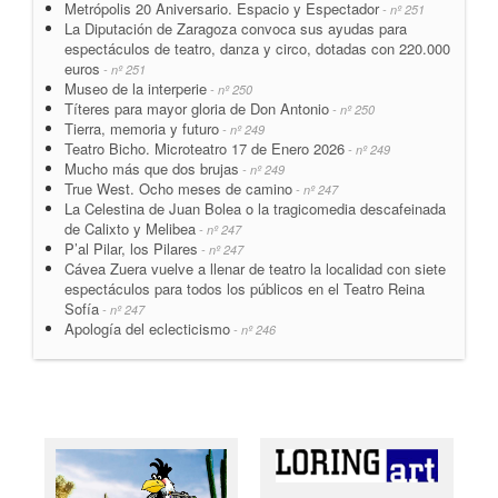
Metrópolis 20 Aniversario. Espacio y Espectador
- nº 251
La Diputación de Zaragoza convoca sus ayudas para
espectáculos de teatro, danza y circo, dotadas con 220.000
euros
- nº 251
Museo de la interperie
- nº 250
Títeres para mayor gloria de Don Antonio
- nº 250
Tierra, memoria y futuro
- nº 249
Teatro Bicho. Microteatro 17 de Enero 2026
- nº 249
Mucho más que dos brujas
- nº 249
True West. Ocho meses de camino
- nº 247
La Celestina de Juan Bolea o la tragicomedia descafeinada
de Calixto y Melibea
- nº 247
P’al Pilar, los Pilares
- nº 247
Cávea Zuera vuelve a llenar de teatro la localidad con siete
espectáculos para todos los públicos en el Teatro Reina
Sofía
- nº 247
Apología del eclecticismo
- nº 246