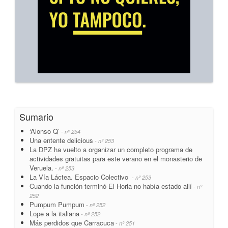
Sumario
‘Alonso Q’
- nº 254
Una entente delicious
- nº 253
La DPZ ha vuelto a organizar un completo programa de
actividades gratuitas para este verano en el monasterio de
Veruela.
- nº 253
La Vía Láctea. Espacio Colectivo
- nº 253
Cuando la función terminó El Horla no había estado allí
- nº
252
Pumpum Pumpum
- nº 252
Lope a la italiana
- nº 252
Más perdidos que Carracuca
- nº 251