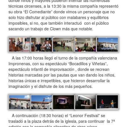
donde niños y mayores pudieron intentar las numerosas
técnicas circenses, a la 13:30 la misma compañía representó
su obra “El Comediante” donde vimos un personaje que no
solo hizo disfrutar al público con malabares y equilibrios
imposibles, si no, que también interactuó con el público
sacando un trabajo de Clown más que notable.
A las 17:00 horas llegó el turno de la compañía valenciana
Impronenas, con su espectáculo “Bocadillos y Viñetas”,
espectáculo infantil de improvisación , donde se recrean
historias marcadas por las pautas que van dando los niños,
historias únicas e irrepetibles, que hicieron desarrollar la
imaginación y el disfrute de los más pequeños.
A continuación (18:30 horas) el “Leonor Festival” se
trasladó a la plaza detrás de la iglesia, para continuar la 7ª
edición con la compañía alicantina de circo aéreo