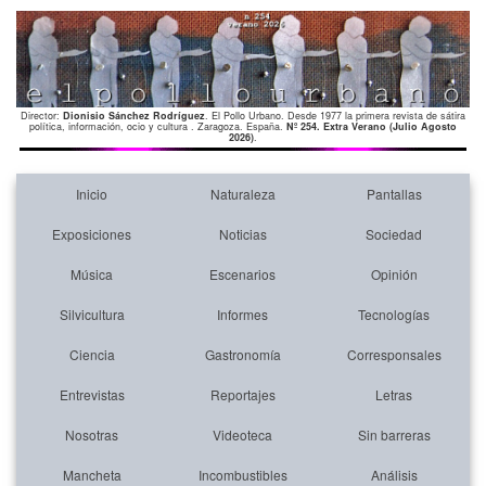
Director:
Dionisio Sánchez Rodríguez
. El Pollo Urbano. Desde 1977 la primera revista de sátira
política, información, ocio y cultura . Zaragoza. España.
Nº 254. Extra Verano (Julio Agosto
2026)
.
Inicio
Naturaleza
Pantallas
Exposiciones
Noticias
Sociedad
Música
Escenarios
Opinión
Silvicultura
Informes
Tecnologías
Ciencia
Gastronomía
Corresponsales
Entrevistas
Reportajes
Letras
Nosotras
Videoteca
Sin barreras
Mancheta
Incombustibles
Análisis