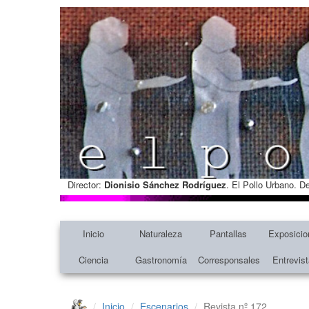
Director:
Dionisio Sánchez Rodríguez
. El Pollo Urbano. D
Inicio
Naturaleza
Pantallas
Exposicio
Ciencia
Gastronomía
Corresponsales
Entrevis
Inicio
Escenarios
Revista nº 172