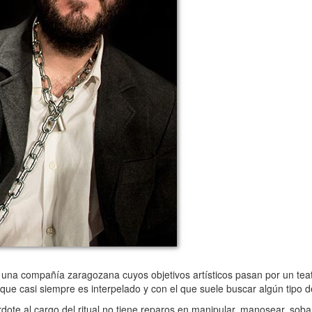
na compañía zaragozana cuyos objetivos artísticos pasan por un teatr
 que casi siempre es interpelado y con el que suele buscar algún tipo 
te al cargo del ritual no tiene reparos en manipular, manosear, sobarl