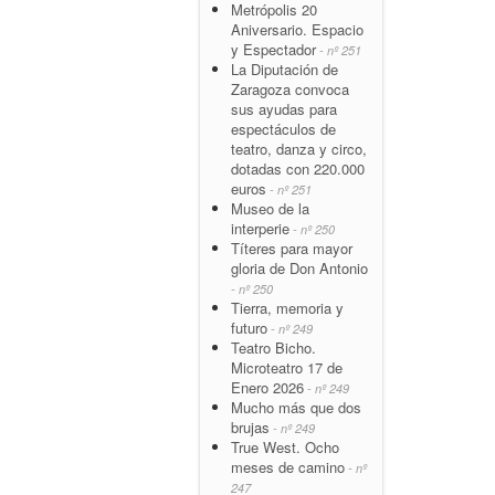
Metrópolis 20
Aniversario. Espacio
y Espectador
- nº 251
La Diputación de
Zaragoza convoca
sus ayudas para
espectáculos de
teatro, danza y circo,
dotadas con 220.000
euros
- nº 251
Museo de la
interperie
- nº 250
Títeres para mayor
gloria de Don Antonio
- nº 250
Tierra, memoria y
futuro
- nº 249
Teatro Bicho.
Microteatro 17 de
Enero 2026
- nº 249
Mucho más que dos
brujas
- nº 249
True West. Ocho
meses de camino
- nº
247