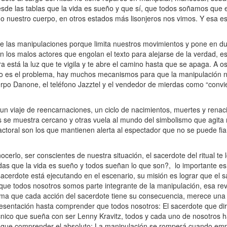
desde las tablas que la vida es sueño y que sí, que todos soñamos que
o nuestro cuerpo, en otros estados más lisonjeros nos vimos. Y esa es 
 las manipulaciones porque limita nuestros movimientos y pone en du
n los malos actores que engolan el texto para alejarse de la verdad, e
a está la luz que te vigila y te abre el camino hasta que se apaga. A o
na no es el problema, hay muchos mecanismos para que la manipulación n
rpo Danone, el teléfono Jazztel y el vendedor de mierdas como “convier
 un viaje de reencarnaciones, un ciclo de nacimientos, muertes y rena
es se muestra cercano y otras vuela al mundo del simbolismo que agit
 actoral son los que mantienen alerta al espectador que no se puede fi
rlo, ser conscientes de nuestra situación, el sacerdote del ritual te 
das que la vida es sueño y todos sueñan lo que son?, lo importante es
l sacerdote está ejecutando en el escenario, su misión es lograr que el sa
ue todos nosotros somos parte integrante de la manipulación, esa rev
ma que cada acción del sacerdote tiene su consecuencia, merece una 
entación hasta comprender que todos nosotros: El sacerdote que dirigir
cnico que sueña con ser Lenny Kravitz, todos y cada uno de nosotros h
s que comprender el absoluto: La manipulación se romperá cuando em