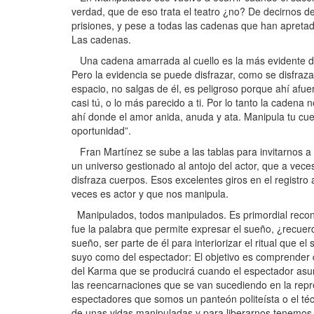
verdad, que de eso trata el teatro ¿no? De decirnos 
prisiones, y pese a todas las cadenas que han apretad
Las cadenas.
Una cadena amarrada al cuello es la más evidente de
Pero la evidencia se puede disfrazar, como se disfraza
espacio, no salgas de él, es peligroso porque ahí afuer
casi tú, o lo más parecido a ti. Por lo tanto la cade
ahí donde el amor anida, anuda y ata. Manipula tu cue
oportunidad”.
Fran Martínez se sube a las tablas para invitarnos a
un universo gestionado al antojo del actor, que a vec
disfraza cuerpos. Esos excelentes giros en el registro
veces es actor y que nos manipula.
Manipulados, todos manipulados. Es primordial reconoce
fue la palabra que permite expresar el sueño, ¿recuer
sueño, ser parte de él para interiorizar el ritual que e
suyo como del espectador: El objetivo es comprender q
del Karma que se producirá cuando el espectador asu
las reencarnaciones que se van sucediendo en la repres
espectadores que somos un panteón politeísta o el té
de unas vidas manipuladas y para liberarnos tenemo