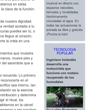
musical en directo con
 estamos en estas
espacios naturales,
la clave de la función:
termales y localidades
históricamente
vinculadas al agua. En
da nuestra dignidad.
todas las actuaciones la
sa verdad acotada a tu
entrada es libre y gratuita
scuras puedes ser tú, o
¡Pincha la foto!
os llegue al corazón,
te la crisis en una
TECNOLOGIA
POPULAR
cimientos que muestra
a manos, mueve pies y
Ingeniero holandés
ar del sacerdote que a
desarrolla una
motocicleta que
funciona con metano
lo recuerda: Lo primero
recuperado de los
 reconocerte en el
humedales
crifico sea interno, tan
elación es la esencia
retribución y determina
 el ritual, los
abitamos en la cárcel
pecemos a ser nosotros
Por
Lolita Piedrahita