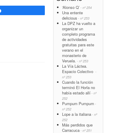
‘Alonso Q’
- nº 254
Compartir
Una entente
delicious
- nº 253
La DPZ ha vuelto a
organizar un
completo programa
de actividades
gratuitas para este
verano en el
monasterio de
Veruela.
- nº 253
La Vía Láctea.
Espacio Colectivo
-
nº 253
Cuando la función
terminó El Horla no
había estado allí
- nº
252
Pumpum Pumpum
-
nº 252
Lope a la italiana
- nº
252
Más perdidos que
Carracuca
- nº 251