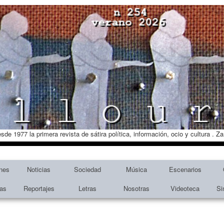
esde 1977 la primera revista de sátira política, información, ocio y cultura . 
nes
Noticias
Sociedad
Música
Escenarios
tas
Reportajes
Letras
Nosotras
Videoteca
Si