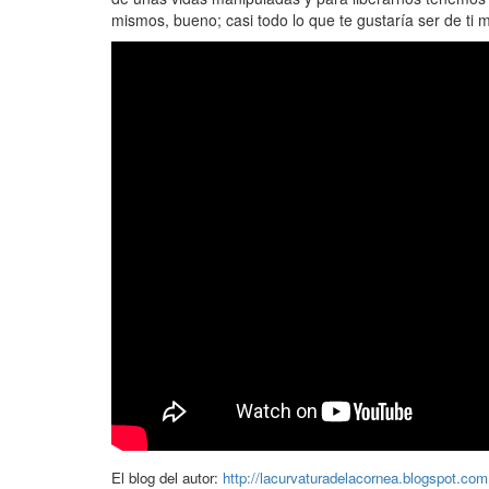
mismos, bueno; casi todo lo que te gustaría ser de ti
El blog del autor:
http://lacurvaturadelacornea.blogspot.com