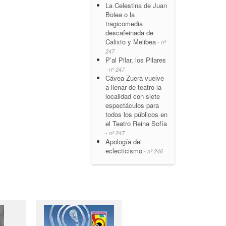
La Celestina de Juan
Bolea o la
tragicomedia
descafeinada de
Calixto y Melibea
- nº
247
P’al Pilar, los Pilares
- nº 247
Cávea Zuera vuelve
a llenar de teatro la
localidad con siete
espectáculos para
todos los públicos en
el Teatro Reina Sofía
- nº 247
Apología del
eclecticismo
- nº 246