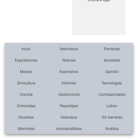
Inicio
Naturaleza
Pantallas
Exposiciones
Noticias
Sociedad
Música
Escenarios
Opinión
Silvicultura
Informes
Tecnologías
Ciencia
Gastronomía
Corresponsales
Entrevistas
Reportajes
Letras
Nosotras
Videoteca
Sin barreras
Mancheta
Incombustibles
Análisis