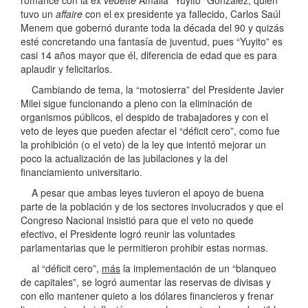
romance con la ex
vedette
Amalia “Yuyito” González, quien
tuvo un
affaire
con el ex presidente ya fallecido, Carlos Saúl
Menem que gobernó durante toda la década del 90 y quizás
esté concretando una fantasía de juventud, pues “Yuyito” es
casi 14 años mayor que él, diferencia de edad que es para
aplaudir y felicitarlos.
Cambiando de tema, la “motosierra” del Presidente Javier
Milei sigue funcionando a pleno con la eliminación de
organismos públicos, el despido de trabajadores y con el
veto de leyes que pueden afectar el “déficit cero”, como fue
la prohibición (o el veto) de la ley que intentó mejorar un
poco la actualización de las jubilaciones y la del
financiamiento universitario.
A pesar que ambas leyes tuvieron el apoyo de buena
parte de la población y de los sectores involucrados y que el
Congreso Nacional insistió para que el veto no quede
efectivo, el Presidente logró reunir las voluntades
parlamentarias que le permitieron prohibir estas normas.
al “déficit cero”,
más
la implementación de un “blanqueo
de capitales”, se logró aumentar las reservas de divisas y
con ello mantener quieto a los dólares financieros y frenar