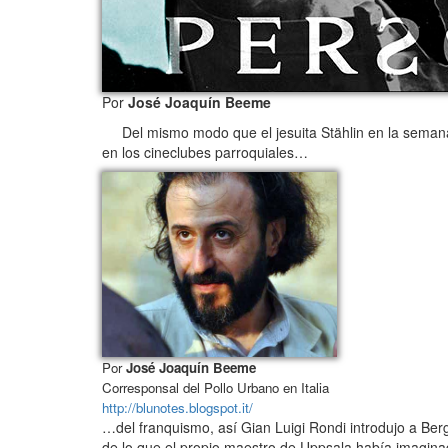
Por
José Joaquín Beeme
Del mismo modo que el jesuita Stählin en la semana 
en los cineclubes parroquiales…
Por
José Joaquín Beeme
Corresponsal del Pollo Urbano en Italia
http://blunotes.blogspot.it/
…del franquismo, así Gian Luigi Rondi introdujo a Ber
de lo que el propio maestro de Uppsala había imagina