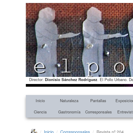
Director:
Dionisio Sánchez Rodríguez
. El Pollo Urbano. D
Inicio
Naturaleza
Pantallas
Exposicio
Ciencia
Gastronomía
Corresponsales
Entrevis
Inicio
Corresponsales
Revista nº 204