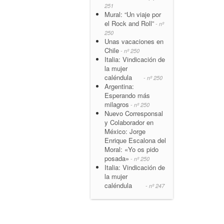
251
Mural: “Un viaje por
el Rock and Roll”
- nº
250
Unas vacaciones en
Chile
- nº 250
Italia: Vindicación de
la mujer
caléndula
- nº 250
Argentina:
Esperando más
milagros
- nº 250
Nuevo Corresponsal
y Colaborador en
México: Jorge
Enrique Escalona del
Moral: «Yo os pido
posada»
- nº 250
Italia: Vindicación de
la mujer
caléndula
- nº 247