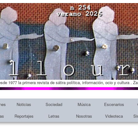
esde 1977 la primera revista de sátira política, información, ocio y cultura . 
nes
Noticias
Sociedad
Música
Escenarios
tas
Reportajes
Letras
Nosotras
Videoteca
Si