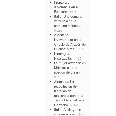
Frontera y
diplomacia en el
Estrecho
- nº 252
Italia: Una comuna
verdirroja en la
campiña milanesa
-
nº 252
Argentina:
Nuevamente en el
Círculo de Aragón de
Buenos Aires
- nº 252
Nicaragua,
Nicaragüita.
- nº 251
La mujer artesana en
México: el acto
poético de crear
- nº
251
Alemania: La
recopilación de
historias de
resiliencia contra la
xenofobia en el país
Germano
- nº 251
Italia: Alicia ya no
vive en el éter (?)
- nº