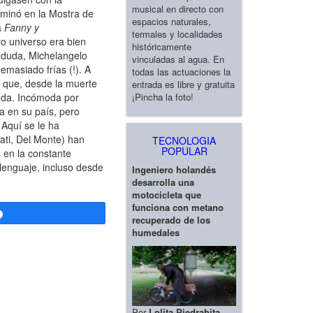
musical en directo con
ulminó en la Mostra de
espacios naturales,
a
Fanny y
termales y localidades
o universo era bien
históricamente
n duda, Michelangelo
vinculadas al agua. En
emasiado frías (!). A
todas las actuaciones la
 y que, desde la muerte
entrada es libre y gratuita
¡Pincha la foto!
moda. Incómoda por
ia en su país, pero
 Aquí se le ha
sati, Del Monte) han
TECNOLOGIA
POPULAR
 en la constante
 lenguaje, incluso desde
Ingeniero holandés
desarrolla una
motocicleta que
funciona con metano
Compartir
recuperado de los
humedales
Por
Lolita Piedrahita