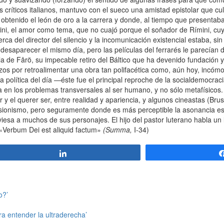
s críticos italianos, mantuvo con el sueco una amistad epistolar que c
obtenido el león de oro a la carrera y donde, al tiempo que presentab
lini, el amor como tema, que no cuajó porque el soñador de Rímini, cuy
a del director del silencio y la incomunicación existencial estaba, si
desaparecer el mismo día, pero las películas del ferrarés le parecían d
isla de Fårö, su impecable retiro del Báltico que ha devenido fundación
rzos por retroalimentar una obra tan polifacética como, aún hoy, incó
ia política del día —éste fue el principal reproche de la socialdemocrac
 en los problemas transversales al ser humano, y no sólo metafísicos.
 y el querer ser, entre realidad y apariencia, y algunos cineastas (Bru
presionismo, pero seguramente donde es más perceptible la asonancia es
aviesa a muchos de sus personajes. El hijo del pastor luterano habla un
 «Verbum Dei est aliquid factum»
(Summa,
I-34)
Compartir
o?’
a entender la ultraderecha’