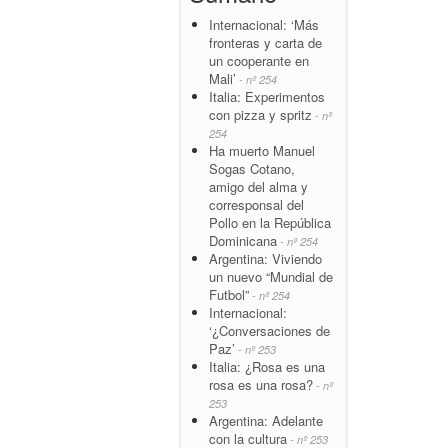
Internacional: ‘Más
fronteras y carta de
un cooperante en
Mali’
- nº 254
Italia: Experimentos
con pizza y spritz
- nº
254
Ha muerto Manuel
Sogas Cotano,
amigo del alma y
corresponsal del
Pollo en la República
Dominicana
- nº 254
Argentina: Viviendo
un nuevo “Mundial de
Futbol”
- nº 254
Internacional:
‘¿Conversaciones de
Paz’
- nº 253
Italia: ¿Rosa es una
rosa es una rosa?
- nº
253
Argentina: Adelante
con la cultura
- nº 253