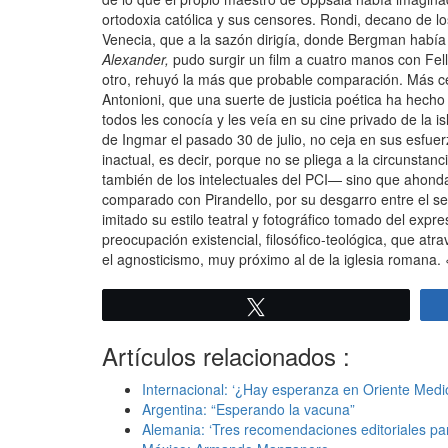
ortodoxia católica y sus censores. Rondi, decano de lo
Venecia, que a la sazón dirigía, donde Bergman había 
Alexander,
pudo surgir un film a cuatro manos con Fel
otro, rehuyó la más que probable comparación. Más cerc
Antonioni, que una suerte de justicia poética ha hecho 
todos les conocía y les veía en su cine privado de la 
de Ingmar el pasado 30 de julio, no ceja en sus esfue
inactual, es decir, porque no se pliega a la circunstanc
también de los intelectuales del PCI— sino que ahonda
comparado con Pirandello, por su desgarro entre el ser
imitado su estilo teatral y fotográfico tomado del ex
preocupación existencial, filosófico-teológica, que atr
el agnosticismo, muy próximo al de la iglesia romana.
Twittear
Artículos relacionados :
Internacional: ‘¿Hay esperanza en Oriente Medi
Argentina: “Esperando la vacuna”
Alemania: ‘Tres recomendaciones editoriales par