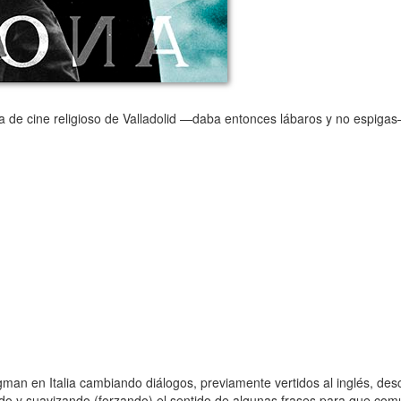
de cine religioso de Valladolid —daba entonces lábaros y no espigas
gman en Italia cambiando diálogos, previamente vertidos al inglés, de
do y suavizando (forzando) el sentido de algunas frases para que com