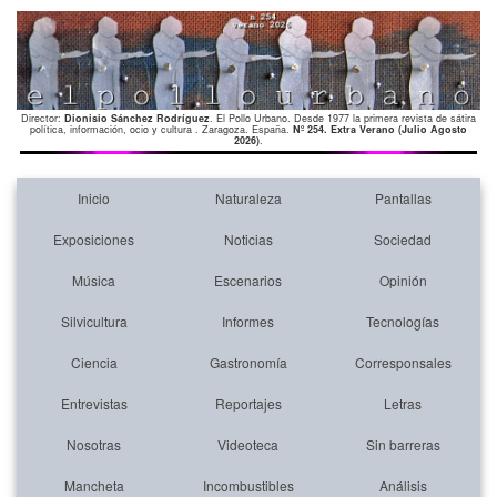
Director:
Dionisio Sánchez Rodríguez
. El Pollo Urbano. Desde 1977 la primera revista de sátira
política, información, ocio y cultura . Zaragoza. España.
Nº 254. Extra Verano (Julio Agosto
2026)
.
Inicio
Naturaleza
Pantallas
Exposiciones
Noticias
Sociedad
Música
Escenarios
Opinión
Silvicultura
Informes
Tecnologías
Ciencia
Gastronomía
Corresponsales
Entrevistas
Reportajes
Letras
Nosotras
Videoteca
Sin barreras
Mancheta
Incombustibles
Análisis