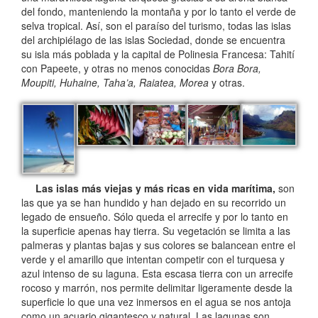
del fondo, manteniendo la montaña y por lo tanto el verde de
selva tropical. Así, son el paraíso del turismo, todas las islas
del archipiélago de las islas Sociedad, donde se encuentra
su isla más poblada y la capital de Polinesia Francesa: Tahití
con Papeete, y otras no menos conocidas
Bora Bora,
Moupiti, Huhaine, Taha’a, Raiatea, Morea
y otras.
Las islas más viejas y más ricas en vida marítima,
son
las que ya se han hundido y han dejado en su recorrido un
legado de ensueño. Sólo queda el arrecife y por lo tanto en
la superficie apenas hay tierra. Su vegetación se limita a las
palmeras y plantas bajas y sus colores se balancean entre el
verde y el amarillo que intentan competir con el turquesa y
azul intenso de su laguna. Esta escasa tierra con un arrecife
rocoso y marrón, nos permite delimitar ligeramente desde la
superficie lo que una vez inmersos en el agua se nos antoja
como un acuario gigantesco y natural. Las lagunas son