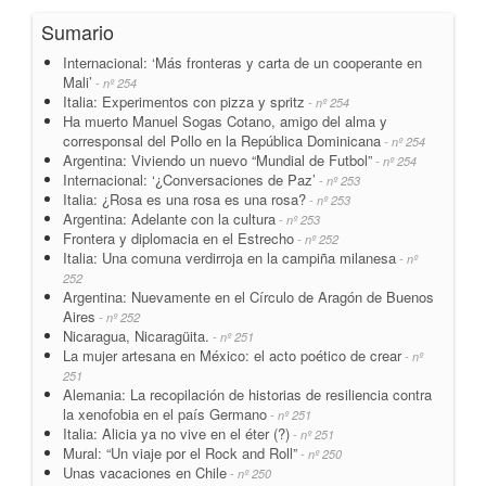
Sumario
Internacional: ‘Más fronteras y carta de un cooperante en
Mali’
- nº 254
Italia: Experimentos con pizza y spritz
- nº 254
Ha muerto Manuel Sogas Cotano, amigo del alma y
corresponsal del Pollo en la República Dominicana
- nº 254
Argentina: Viviendo un nuevo “Mundial de Futbol”
- nº 254
Internacional: ‘¿Conversaciones de Paz’
- nº 253
Italia: ¿Rosa es una rosa es una rosa?
- nº 253
Argentina: Adelante con la cultura
- nº 253
Frontera y diplomacia en el Estrecho
- nº 252
Italia: Una comuna verdirroja en la campiña milanesa
- nº
252
Argentina: Nuevamente en el Círculo de Aragón de Buenos
Aires
- nº 252
Nicaragua, Nicaragüita.
- nº 251
La mujer artesana en México: el acto poético de crear
- nº
251
Alemania: La recopilación de historias de resiliencia contra
la xenofobia en el país Germano
- nº 251
Italia: Alicia ya no vive en el éter (?)
- nº 251
Mural: “Un viaje por el Rock and Roll”
- nº 250
Unas vacaciones en Chile
- nº 250