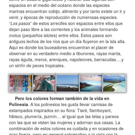
espacios en el medio del océano donde las especies
marinas encuentran cobijo, alimento y por tanto existe un ir y
venir, y épocas de reproducción de numerosas especies.
“
Los pasos
” de estos arrecifes son espacios entre ellos que
dejan paso libre a las corrientes y los animales formando
motus
(pequeños islotes) entre ellos. Estos pasos son
antiguos lechos de los ríos que un día fluyeron en la isla alta.
Aquí es donde los buceadores encuentran el placer de
observar en su verdadero medio a tiburones, rayas manta,
rayas águila, meros, arenques, napoleones, barracudas….y
un sinfín de peces tropicales.
Pero los colores forman también de la vida en
Polinesia
. A los polinesios les gusta llevar camisas de
estampados inspirados en su flora: Tiaré, flamboyant,
hibisco, plumería, jazmín… al igual que las telas y pareos
con las que se visten las mujeres y adornan sus casas. La
combinación de estos colores es cuidada y en ocasiones de
gran fineza, pero en general sobresaltan a la vista con la