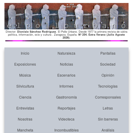
Director:
Dionisio Sánchez Rodríguez
. El Pollo Urbano. Desde 1977 la primera revista de sátira
política, información, ocio y cultura . Zaragoza. España.
Nº 254. Extra Verano (Julio Agosto
2026)
.
Inicio
Naturaleza
Pantallas
Exposiciones
Noticias
Sociedad
Música
Escenarios
Opinión
Silvicultura
Informes
Tecnologías
Ciencia
Gastronomía
Corresponsales
Entrevistas
Reportajes
Letras
Nosotras
Videoteca
Sin barreras
Mancheta
Incombustibles
Análisis