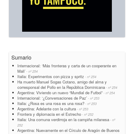
Sumario
Internacional: ‘Más fronteras y carta de un cooperante en
Mali’
- nº 254
Italia: Experimentos con pizza y spritz
- nº 254
Ha muerto Manuel Sogas Cotano, amigo del alma y
corresponsal del Pollo en la República Dominicana
- nº 254
Argentina: Viviendo un nuevo “Mundial de Futbol”
- nº 254
Internacional: ‘¿Conversaciones de Paz’
- nº 253
Italia: ¿Rosa es una rosa es una rosa?
- nº 253
Argentina: Adelante con la cultura
- nº 253
Frontera y diplomacia en el Estrecho
- nº 252
Italia: Una comuna verdirroja en la campiña milanesa
- nº
252
Argentina: Nuevamente en el Círculo de Aragón de Buenos