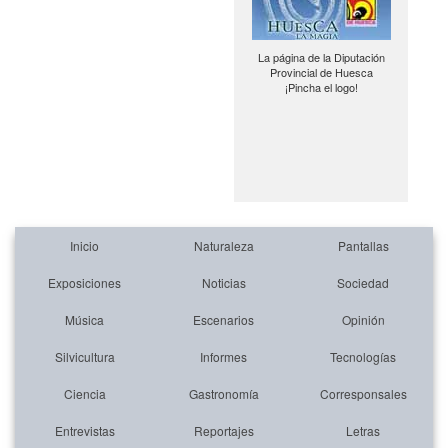
La página de la Diputación
Provincial de Huesca
¡Pincha el logo!
Inicio
Naturaleza
Pantallas
Exposiciones
Noticias
Sociedad
Música
Escenarios
Opinión
Silvicultura
Informes
Tecnologías
Ciencia
Gastronomía
Corresponsales
Entrevistas
Reportajes
Letras