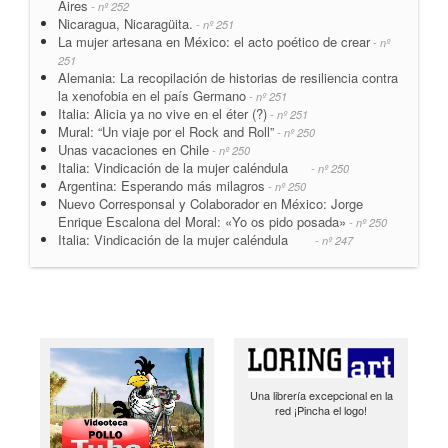
Aires
- nº 252
Nicaragua, Nicaragüita.
- nº 251
La mujer artesana en México: el acto poético de crear
- nº
251
Alemania: La recopilación de historias de resiliencia contra
la xenofobia en el país Germano
- nº 251
Italia: Alicia ya no vive en el éter (?)
- nº 251
Mural: “Un viaje por el Rock and Roll”
- nº 250
Unas vacaciones en Chile
- nº 250
Italia: Vindicación de la mujer caléndula
- nº 250
Argentina: Esperando más milagros
- nº 250
Nuevo Corresponsal y Colaborador en México: Jorge
Enrique Escalona del Moral: «Yo os pido posada»
- nº 250
Italia: Vindicación de la mujer caléndula
- nº 247
Una librería excepcional en la
red ¡Pincha el logo!