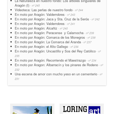
La Naturaleza en nuestro fondo: Los árboles singulares de
Aragón (I)
- nº 245
Videoteca: Las perlas de nuestro fondo
- nº 244
En moto por Aragón: Valderrobres
- nº 243
En moto por Aragón: Jaca y Sta. Cruz de la Serós
- nº 242
En moto por Aragón: Valderrobres
- nº 241
En moto por Aragón: Alcañiz
- nº 240
En moto por Aragón: Peracense y Calamocha
- nº 239
En moto por Aragón: Comarca de los Monegros
- nº 238
En moto por Aragón: La Comarca del Aranda
- nº 237
En moto por Aragón: el Alto Gallego
- nº 236
En moto por Aragón: Uncastillo y Sos del Rey Católico
- nº
235
En moto por Aragón: Recorriendo el Maestrazgo
- nº 234
En moto por Aragon: Albarracín y los pinares de Rodeno
- nº
232
Una escena de amor con mucho yeso en un cementerio
- nº
231