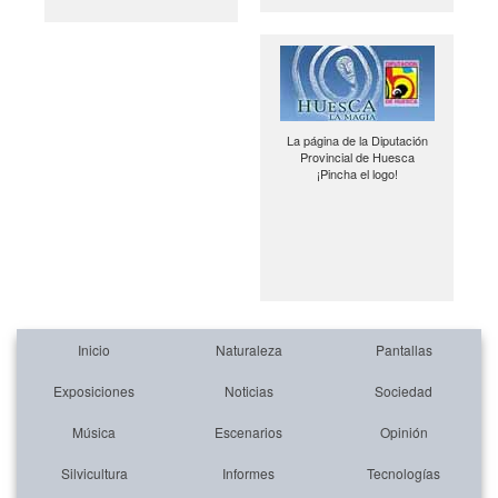
La página de la Diputación
Provincial de Huesca
¡Pincha el logo!
Inicio
Naturaleza
Pantallas
Exposiciones
Noticias
Sociedad
Música
Escenarios
Opinión
Silvicultura
Informes
Tecnologías