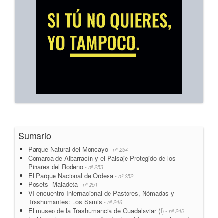
Sumario
Parque Natural del Moncayo
- nº 254
Comarca de Albarracín y el Paisaje Protegido de los
Pinares del Rodeno
- nº 253
El Parque Nacional de Ordesa
- nº 252
Posets- Maladeta
- nº 251
VI encuentro Internacional de Pastores, Nómadas y
Trashumantes: Los Samis
- nº 246
El museo de la Trashumancia de Guadalaviar (I)
- nº 246