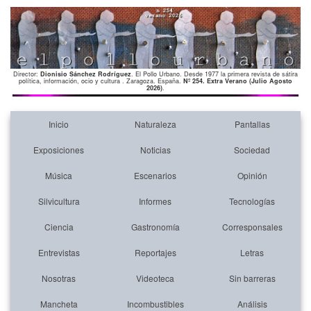
Director:
Dionisio Sánchez Rodríguez
. El Pollo Urbano. Desde 1977 la primera revista de sátira
política, información, ocio y cultura . Zaragoza. España.
Nº 254. Extra Verano (Julio Agosto
2026)
.
Inicio
Naturaleza
Pantallas
Exposiciones
Noticias
Sociedad
Música
Escenarios
Opinión
Silvicultura
Informes
Tecnologías
Ciencia
Gastronomía
Corresponsales
Entrevistas
Reportajes
Letras
Nosotras
Videoteca
Sin barreras
Mancheta
Incombustibles
Análisis