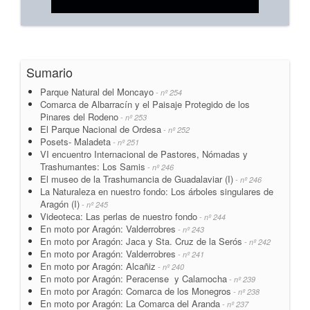
Sumario
Parque Natural del Moncayo
- nº 254
Comarca de Albarracín y el Paisaje Protegido de los
Pinares del Rodeno
- nº 253
El Parque Nacional de Ordesa
- nº 252
Posets- Maladeta
- nº 251
VI encuentro Internacional de Pastores, Nómadas y
Trashumantes: Los Samis
- nº 246
El museo de la Trashumancia de Guadalaviar (I)
- nº 246
La Naturaleza en nuestro fondo: Los árboles singulares de
Aragón (I)
- nº 245
Videoteca: Las perlas de nuestro fondo
- nº 244
En moto por Aragón: Valderrobres
- nº 243
En moto por Aragón: Jaca y Sta. Cruz de la Serós
- nº 242
En moto por Aragón: Valderrobres
- nº 241
En moto por Aragón: Alcañiz
- nº 240
En moto por Aragón: Peracense y Calamocha
- nº 239
En moto por Aragón: Comarca de los Monegros
- nº 238
En moto por Aragón: La Comarca del Aranda
- nº 237