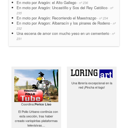
En moto por Aragón: el Alto Gallego
- nº 236
En moto por Aragón: Uncastillo y Sos del Rey Católico
- nº
235
En moto por Aragón: Recorriendo el Maestrazgo
- nº 234
En moto por Aragon: Albarracín y los pinares de Rodeno
- nº
232
Una escena de amor con mucho yeso en un cementerio
- nº
231
Una librería excepcional en la
red ¡Pincha el logo!
Coordina:
Perico Liso
El Pollo Urbano continúa con
esta sección, tras haber
creado variopintas plataformas
televisivas…