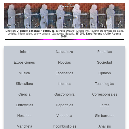
Director:
Dionisio Sánchez Rodríguez
. El Pollo Urbano. Desde 1977 la primera revista de sátira
política, información, ocio y cultura . Zaragoza. España.
Nº 254. Extra Verano (Julio Agosto
2026)
.
Inicio
Naturaleza
Pantallas
Exposiciones
Noticias
Sociedad
Música
Escenarios
Opinión
Silvicultura
Informes
Tecnologías
Ciencia
Gastronomía
Corresponsales
Entrevistas
Reportajes
Letras
Nosotras
Videoteca
Sin barreras
Mancheta
Incombustibles
Análisis