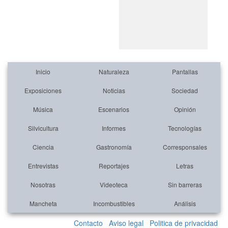
Inicio
Naturaleza
Pantallas
Exposiciones
Noticias
Sociedad
Música
Escenarios
Opinión
Silvicultura
Informes
Tecnologías
Ciencia
Gastronomía
Corresponsales
Entrevistas
Reportajes
Letras
Nosotras
Videoteca
Sin barreras
Mancheta
Incombustibles
Análisis
Contacto
Aviso legal
Politica de privacidad