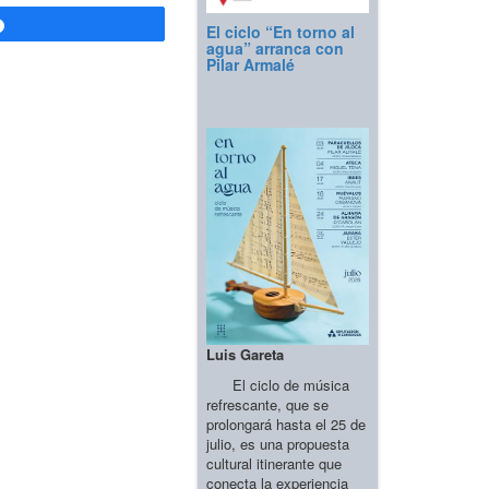
Compartir
El ciclo “En torno al
agua” arranca con
Pilar Armalé
Luis Gareta
El ciclo de música
refrescante, que se
prolongará hasta el 25 de
julio, es una propuesta
cultural itinerante que
conecta la experiencia