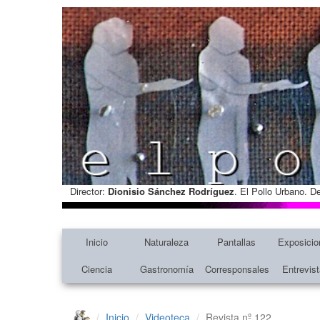
Director:
Dionisio Sánchez Rodríguez
. El Pollo Urbano. D
Inicio
Naturaleza
Pantallas
Exposicio
Ciencia
Gastronomía
Corresponsales
Entrevis
Inicio
Videoteca
Revista nº 122