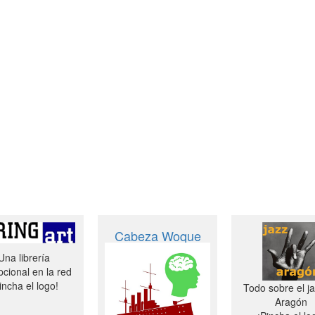
Cabeza Woque
Una librería
cional en la red
incha el logo!
Todo sobre el j
Aragón