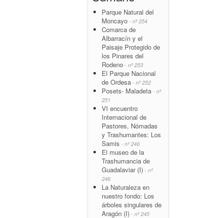
Parque Natural del
Moncayo
- nº 254
Comarca de
Albarracín y el
Paisaje Protegido de
los Pinares del
Rodeno
- nº 253
El Parque Nacional
de Ordesa
- nº 252
Posets- Maladeta
- nº
251
VI encuentro
Internacional de
Pastores, Nómadas
y Trashumantes: Los
Samis
- nº 246
El museo de la
Trashumancia de
Guadalaviar (I)
- nº
246
La Naturaleza en
nuestro fondo: Los
árboles singulares de
Aragón (I)
- nº 245