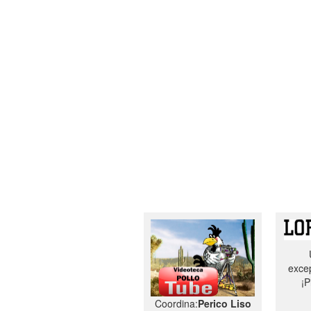
excep
¡P
Coordina:
Perico Liso