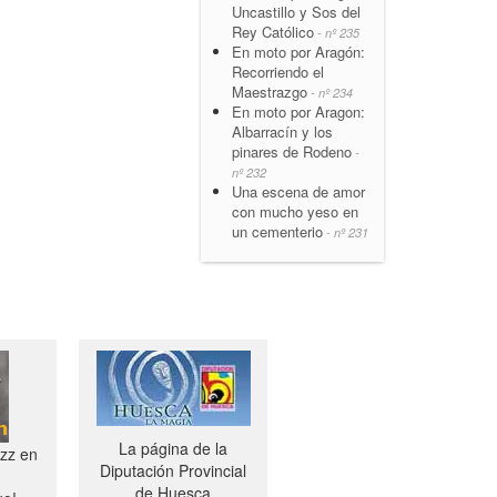
Uncastillo y Sos del
Rey Católico
- nº 235
En moto por Aragón:
Recorriendo el
Maestrazgo
- nº 234
En moto por Aragon:
Albarracín y los
pinares de Rodeno
-
nº 232
Una escena de amor
con mucho yeso en
un cementerio
- nº 231
La página de la
azz en
Diputación Provincial
de Huesca