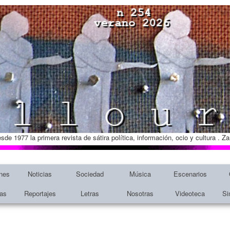
esde 1977 la primera revista de sátira política, información, ocio y cultura . 
nes
Noticias
Sociedad
Música
Escenarios
tas
Reportajes
Letras
Nosotras
Videoteca
Si