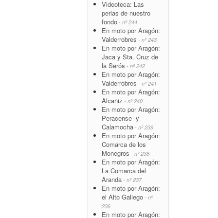
Videoteca: Las
perlas de nuestro
fondo
- nº 244
En moto por Aragón:
Valderrobres
- nº 243
En moto por Aragón:
Jaca y Sta. Cruz de
la Serós
- nº 242
En moto por Aragón:
Valderrobres
- nº 241
En moto por Aragón:
Alcañiz
- nº 240
En moto por Aragón:
Peracense y
Calamocha
- nº 239
En moto por Aragón:
Comarca de los
Monegros
- nº 238
En moto por Aragón:
La Comarca del
Aranda
- nº 237
En moto por Aragón:
el Alto Gallego
- nº
236
En moto por Aragón: