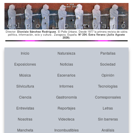
Director:
Dionisio Sánchez Rodríguez
. El Pollo Urbano. Desde 1977 la primera revista de sátira
política, información, ocio y cultura . Zaragoza. España.
Nº 254. Extra Verano (Julio Agosto
2026)
.
Inicio
Naturaleza
Pantallas
Exposiciones
Noticias
Sociedad
Música
Escenarios
Opinión
Silvicultura
Informes
Tecnologías
Ciencia
Gastronomía
Corresponsales
Entrevistas
Reportajes
Letras
Nosotras
Videoteca
Sin barreras
Mancheta
Incombustibles
Análisis