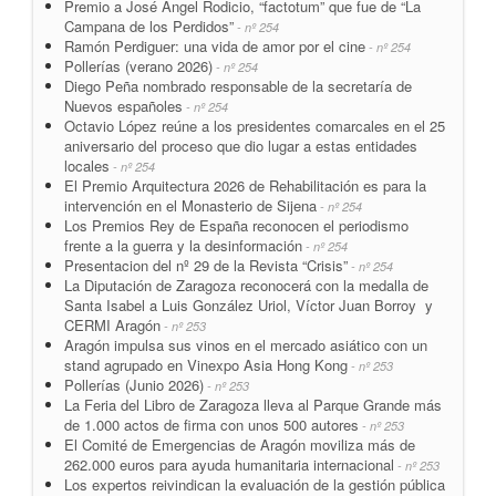
Premio a José Ángel Rodicio, “factotum” que fue de “La
Campana de los Perdidos”
- nº 254
Ramón Perdiguer: una vida de amor por el cine
- nº 254
Pollerías (verano 2026)
- nº 254
Diego Peña nombrado responsable de la secretaría de
Nuevos españoles
- nº 254
Octavio López reúne a los presidentes comarcales en el 25
aniversario del proceso que dio lugar a estas entidades
locales
- nº 254
El Premio Arquitectura 2026 de Rehabilitación es para la
intervención en el Monasterio de Sijena
- nº 254
Los Premios Rey de España reconocen el periodismo
frente a la guerra y la desinformación
- nº 254
Presentacion del nº 29 de la Revista “Crisis”
- nº 254
La Diputación de Zaragoza reconocerá con la medalla de
Santa Isabel a Luis González Uriol, Víctor Juan Borroy y
CERMI Aragón
- nº 253
Aragón impulsa sus vinos en el mercado asiático con un
stand agrupado en Vinexpo Asia Hong Kong
- nº 253
Pollerías (Junio 2026)
- nº 253
La Feria del Libro de Zaragoza lleva al Parque Grande más
de 1.000 actos de firma con unos 500 autores
- nº 253
El Comité de Emergencias de Aragón moviliza más de
262.000 euros para ayuda humanitaria internacional
- nº 253
Los expertos reivindican la evaluación de la gestión pública