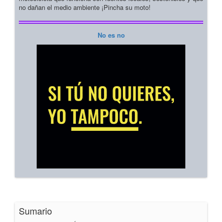
no dañan el medio ambiente ¡Pincha su moto!
No es no
Sumario