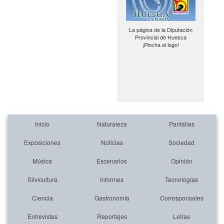
La página de la Diputación
Provincial de Huesca
¡Pincha el logo!
Inicio
Naturaleza
Pantallas
Exposiciones
Noticias
Sociedad
Música
Escenarios
Opinión
Silvicultura
Informes
Tecnologías
Ciencia
Gastronomía
Corresponsales
Entrevistas
Reportajes
Letras