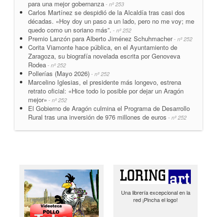
para una mejor gobernanza
- nº 253
Carlos Martínez se despidió de la Alcaldía tras casi dos
décadas. «Hoy doy un paso a un lado, pero no me voy; me
quedo como un soriano más”.
- nº 252
Premio Lanzón para Alberto Jiménez Schuhmacher
- nº 252
Corita Viamonte hace pública, en el Ayuntamiento de
Zaragoza, su biografía novelada escrita por Genoveva
Rodea
- nº 252
Pollerías (Mayo 2026)
- nº 252
Marcelino Iglesias, el presidente más longevo, estrena
retrato oficial: «Hice todo lo posible por dejar un Aragón
mejor»
- nº 252
El Gobierno de Aragón culmina el Programa de Desarrollo
Rural tras una inversión de 976 millones de euros
- nº 252
Una librería excepcional en la
red ¡Pincha el logo!