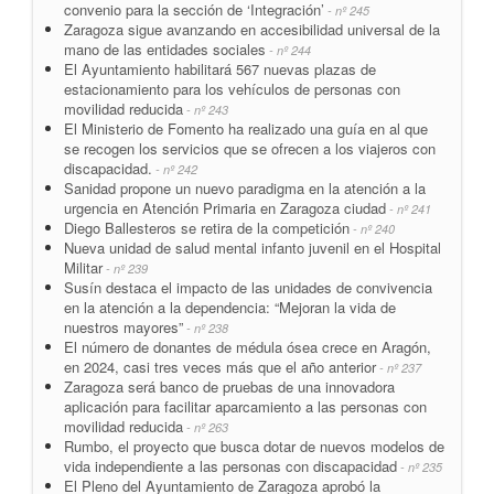
convenio para la sección de ‘Integración’
- nº 245
Zaragoza sigue avanzando en accesibilidad universal de la
mano de las entidades sociales
- nº 244
El Ayuntamiento habilitará 567 nuevas plazas de
estacionamiento para los vehículos de personas con
movilidad reducida
- nº 243
El Ministerio de Fomento ha realizado una guía en al que
se recogen los servicios que se ofrecen a los viajeros con
discapacidad.
- nº 242
Sanidad propone un nuevo paradigma en la atención a la
urgencia en Atención Primaria en Zaragoza ciudad
- nº 241
Diego Ballesteros se retira de la competición
- nº 240
Nueva unidad de salud mental infanto juvenil en el Hospital
Militar
- nº 239
Susín destaca el impacto de las unidades de convivencia
en la atención a la dependencia: “Mejoran la vida de
nuestros mayores”
- nº 238
El número de donantes de médula ósea crece en Aragón,
en 2024, casi tres veces más que el año anterior
- nº 237
Zaragoza será banco de pruebas de una innovadora
aplicación para facilitar aparcamiento a las personas con
movilidad reducida
- nº 263
Rumbo, el proyecto que busca dotar de nuevos modelos de
vida independiente a las personas con discapacidad
- nº 235
El Pleno del Ayuntamiento de Zaragoza aprobó la