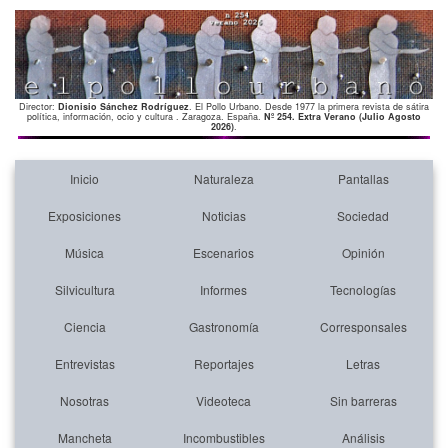
Director:
Dionisio Sánchez Rodríguez
. El Pollo Urbano. Desde 1977 la primera revista de sátira
política, información, ocio y cultura . Zaragoza. España.
Nº 254. Extra Verano (Julio Agosto
2026)
.
Inicio
Naturaleza
Pantallas
Exposiciones
Noticias
Sociedad
Música
Escenarios
Opinión
Silvicultura
Informes
Tecnologías
Ciencia
Gastronomía
Corresponsales
Entrevistas
Reportajes
Letras
Nosotras
Videoteca
Sin barreras
Mancheta
Incombustibles
Análisis