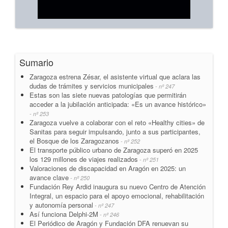
Sumario
Zaragoza estrena Zésar, el asistente virtual que aclara las
dudas de trámites y servicios municipales
- nº 247
Estas son las siete nuevas patologías que permitirán
acceder a la jubilación anticipada: «Es un avance histórico»
- nº 253
Zaragoza vuelve a colaborar con el reto «Healthy cities» de
Sanitas para seguir impulsando, junto a sus participantes,
el Bosque de los Zaragozanos
- nº 252
El transporte público urbano de Zaragoza superó en 2025
los 129 millones de viajes realizados
- nº 251
Valoraciones de discapacidad en Aragón en 2025: un
avance clave
- nº 250
Fundación Rey Ardid inaugura su nuevo Centro de Atención
Integral, un espacio para el apoyo emocional, rehabilitación
y autonomía personal
- nº 247
Así funciona Delphi-2M
- nº 246
El Periódico de Aragón y Fundación DFA renuevan su