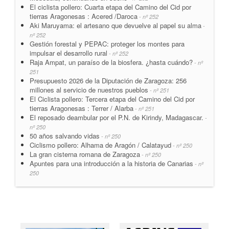
El ciclista pollero: Cuarta etapa del Camino del Cid por
tierras Aragonesas : Acered /Daroca
- nº 252
Aki Maruyama: el artesano que devuelve al papel su alma
-
nº 252
Gestión forestal y PEPAC: proteger los montes para
impulsar el desarrollo rural
- nº 252
Raja Ampat, un paraíso de la biosfera. ¿hasta cuándo?
- nº
251
Presupuesto 2026 de la Diputación de Zaragoza: 256
millones al servicio de nuestros pueblos
- nº 251
El Ciclista pollero: Tercera etapa del Camino del Cid por
tierras Aragonesas : Terrer / Alarba
- nº 251
El reposado deambular por el P.N. de Kirindy, Madagascar.
-
nº 250
50 años salvando vidas
- nº 250
Ciclismo pollero: Alhama de Aragón / Calatayud
- nº 250
La gran cisterna romana de Zaragoza
- nº 250
Apuntes para una introducción a la historia de Canarias
- nº
250