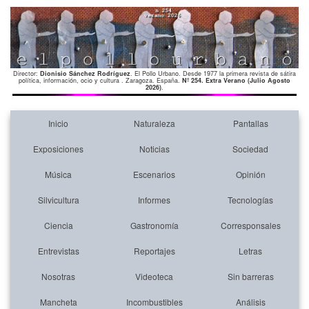
Director:
Dionisio Sánchez Rodríguez
. El Pollo Urbano. Desde 1977 la primera revista de sátira
política, información, ocio y cultura . Zaragoza. España.
Nº 254. Extra Verano (Julio Agosto
2026)
.
Inicio
Naturaleza
Pantallas
Exposiciones
Noticias
Sociedad
Música
Escenarios
Opinión
Silvicultura
Informes
Tecnologías
Ciencia
Gastronomía
Corresponsales
Entrevistas
Reportajes
Letras
Nosotras
Videoteca
Sin barreras
Mancheta
Incombustibles
Análisis