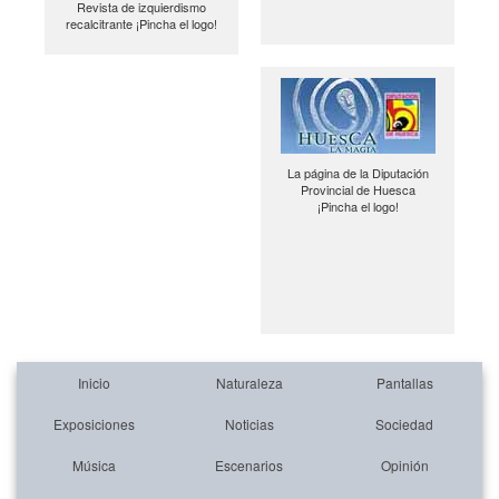
Revista de izquierdismo
recalcitrante ¡Pincha el logo!
La página de la Diputación
Provincial de Huesca
¡Pincha el logo!
Inicio
Naturaleza
Pantallas
Exposiciones
Noticias
Sociedad
Música
Escenarios
Opinión