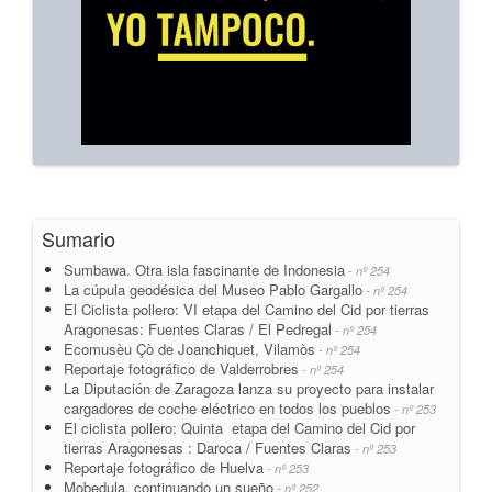
Sumario
Sumbawa. Otra isla fascinante de Indonesia
- nº 254
La cúpula geodésica del Museo Pablo Gargallo
- nº 254
El Ciclista pollero: VI etapa del Camino del Cid por tierras
Aragonesas: Fuentes Claras / El Pedregal
- nº 254
Ecomusèu Çò de Joanchiquet, Vilamòs
- nº 254
Reportaje fotográfico de Valderrobres
- nº 254
La Diputación de Zaragoza lanza su proyecto para instalar
cargadores de coche eléctrico en todos los pueblos
- nº 253
El ciclista pollero: Quinta etapa del Camino del Cid por
tierras Aragonesas : Daroca / Fuentes Claras
- nº 253
Reportaje fotográfico de Huelva
- nº 253
Mobedula, continuando un sueño
- nº 252