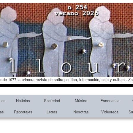
esde 1977 la primera revista de sátira política, información, ocio y cultura . 
nes
Noticias
Sociedad
Música
Escenarios
tas
Reportajes
Letras
Nosotras
Videoteca
Si