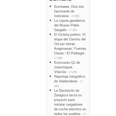
Sumbawa. Otra isla
fascinante de
Indonesia
- nº 254
La cúpula geodésica
del Museo Pablo
Gargallo
- nº 254
El Ciclista pollero: VI
etapa del Camino del
Cid por tierras
Aragonesas: Fuentes
Claras / El Pedregal
-
nº 254
Ecomusèu Çò de
Joanchiquet,
Vilamòs
- nº 254
Reportaje fotográfico
de Valderrobres
- nº
254
La Diputación de
Zaragoza lanza su
proyecto para
instalar cargadores
de coche eléctrico en
todos los pueblos
- nº