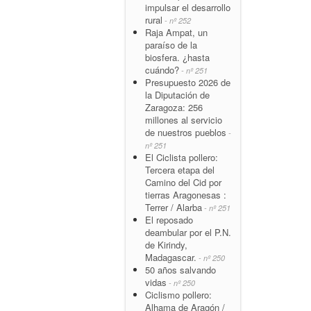
impulsar el desarrollo
rural
- nº 252
Raja Ampat, un
paraíso de la
biosfera. ¿hasta
cuándo?
- nº 251
Presupuesto 2026 de
la Diputación de
Zaragoza: 256
millones al servicio
de nuestros pueblos
-
nº 251
El Ciclista pollero:
Tercera etapa del
Camino del Cid por
tierras Aragonesas :
Terrer / Alarba
- nº 251
El reposado
deambular por el P.N.
de Kirindy,
Madagascar.
- nº 250
50 años salvando
vidas
- nº 250
Ciclismo pollero:
Alhama de Aragón /