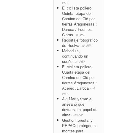
253
El ciclista pollero:
Quinta etapa del
Camino del Cid por
tierras Aragonesas :
Daroca / Fuentes
Claras
- nº 253
Reportaje fotográfico
de Huelva
- nº 253
Mobedula,
continuando un
sueño
- nº 252
El ciclista pollero:
Cuarta etapa del
Camino del Cid por
tierras Aragonesas :
Acered /Daroca
- nº
252
Aki Maruyama: el
artesano que
devuelve al papel su
alma
- nº 252
Gestión forestal y
PEPAC: proteger los
montes para