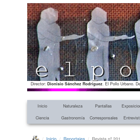
Director:
Dionisio Sánchez Rodríguez
. El Pollo Urbano. D
Inicio
Naturaleza
Pantallas
Exposicio
Ciencia
Gastronomía
Corresponsales
Entrevis
Inicio
Reportajes
Revista nº 201