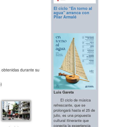
El ciclo “En torno al
agua” arranca con
Pilar Armalé
s obtenidas durante su
n)
Luis Gareta
El ciclo de música
refrescante, que se
prolongará hasta el 25 de
julio, es una propuesta
cultural itinerante que
conecta la experiencia