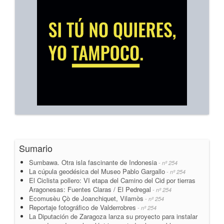
Sumario
Sumbawa. Otra isla fascinante de Indonesia
- nº 254
La cúpula geodésica del Museo Pablo Gargallo
- nº 254
El Ciclista pollero: VI etapa del Camino del Cid por tierras
Aragonesas: Fuentes Claras / El Pedregal
- nº 254
Ecomusèu Çò de Joanchiquet, Vilamòs
- nº 254
Reportaje fotográfico de Valderrobres
- nº 254
La Diputación de Zaragoza lanza su proyecto para instalar