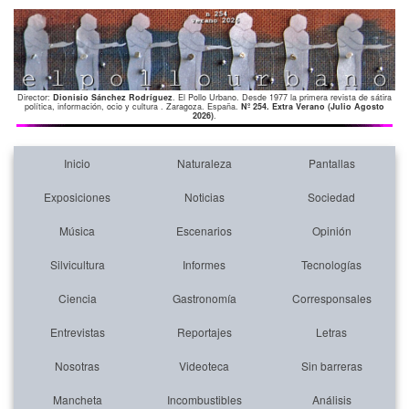
Director:
Dionisio Sánchez Rodríguez
. El Pollo Urbano. Desde 1977 la primera revista de sátira
política, información, ocio y cultura . Zaragoza. España.
Nº 254. Extra Verano (Julio Agosto
2026)
.
Inicio
Naturaleza
Pantallas
Exposiciones
Noticias
Sociedad
Música
Escenarios
Opinión
Silvicultura
Informes
Tecnologías
Ciencia
Gastronomía
Corresponsales
Entrevistas
Reportajes
Letras
Nosotras
Videoteca
Sin barreras
Mancheta
Incombustibles
Análisis