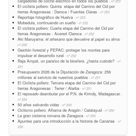
cargadores de coche eléctrico en todos los pueblos
- nº 253
El ciclista pollero: Quinta etapa del Camino del Cid por
tierras Aragonesas : Daroca / Fuentes Claras
- nº 253
Reportaje fotográfico de Huelva
- nº 253
Mobedula, continuando un sueño
- nº 252
El ciclista pollero: Cuarta etapa del Camino del Cid por
tierras Aragonesas : Acered /Daroca
- nº 252
Aki Maruyama: el artesano que devuelve al papel su alma
-
nº 252
Gestión forestal y PEPAC: proteger los montes para
impulsar el desarrollo rural
- nº 252
Raja Ampat, un paraíso de la biosfera. ¿hasta cuándo?
- nº
251
Presupuesto 2026 de la Diputación de Zaragoza: 256
millones al servicio de nuestros pueblos
- nº 251
El Ciclista pollero: Tercera etapa del Camino del Cid por
tierras Aragonesas : Terrer / Alarba
- nº 251
El reposado deambular por el P.N. de Kirindy, Madagascar.
-
nº 250
50 años salvando vidas
- nº 250
Ciclismo pollero: Alhama de Aragón / Calatayud
- nº 250
La gran cisterna romana de Zaragoza
- nº 250
Apuntes para una introducción a la historia de Canarias
- nº
250