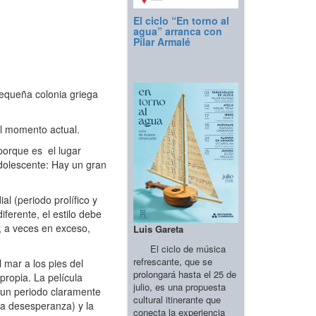
El ciclo “En torno al
agua” arranca con
Pilar Armalé
equeña colonia griega
al momento actual.
porque es el lugar
adolescente: Hay un gran
l (periodo prolífico y
ferente, el estilo debe
o, a veces en exceso,
Luis Gareta
El ciclo de música
refrescante, que se
mar a los pies del
prolongará hasta el 25 de
propia. La película
julio, es una propuesta
 un periodo claramente
cultural itinerante que
rta desesperanza) y la
conecta la experiencia