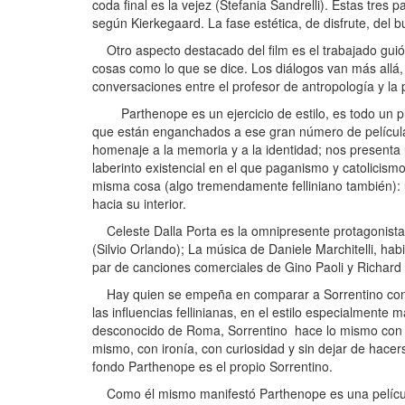
coda final es la vejez (Stefania Sandrelli). Estas tres 
según Kierkegaard. La fase estética, de disfrute, del buen
Otro aspecto destacado del film es el trabajado guión
cosas como lo que se dice. Los diálogos van más allá, 
conversaciones entre el profesor de antropología y la 
Parthenope es un ejercicio de estilo, es todo un pla
que están enganchados a ese gran número de películ
homenaje a la memoria y a la identidad; nos presenta 
laberinto existencial en el que paganismo y catolicismo
misma cosa (algo tremendamente felliniano también): u
hacia su interior.
Celeste Dalla Porta es la omnipresente protagonista,
(Silvio Orlando); La música de Daniele Marchitelli, hab
par de canciones comerciales de Gino Paoli y Richard
Hay quien se empeña en comparar a Sorrentino con Fel
las influencias fellinianas, en el estilo especialmente m
desconocido de Roma, Sorrentino hace lo mismo con Náp
mismo, con ironía, con curiosidad y sin dejar de hacers
fondo Parthenope es el propio Sorrentino.
Como él mismo manifestó Parthenope es una pelíc