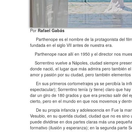
Por
Rafael Gabás
Parthenope es el nombre de la protagonista del film
fundada en el siglo VII antes de nuestra era.
Parthenope nace allí en 1950 y el director nos muestr
Sorrentino vuelve a Nápoles, ciudad siempre presente
donde nació, el lugar que más admira pero también el
amor y pasión por su ciudad, pero también elementos 
En sus primeros cortometrajes ya se percibía la influe
espectacular); Sorrentino tenía (y tiene) claro que ha
dar un giro de 180 grados y que era preciso salir del 
cierto, pero en el mundo en que nos movemos y dentro
De su propia infancia y adolescencia en Fue la mano 
Vesubio, en su querida ciudad, ciudad que no es sino u
puede dividirse en dos partes claras más una pequeña
formativo (ilusión y esperanza); en la segunda parte S