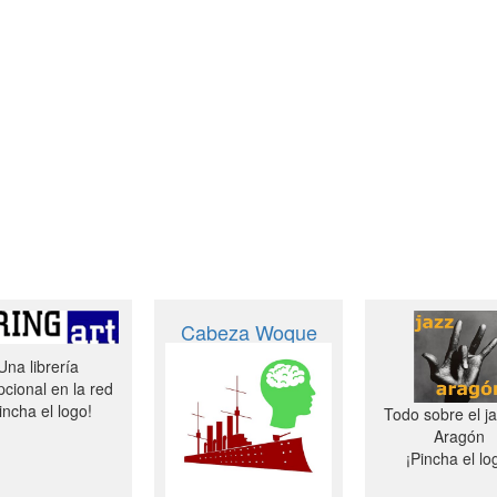
Cabeza Woque
Una librería
cional en la red
incha el logo!
Todo sobre el j
Aragón
¡Pincha el lo