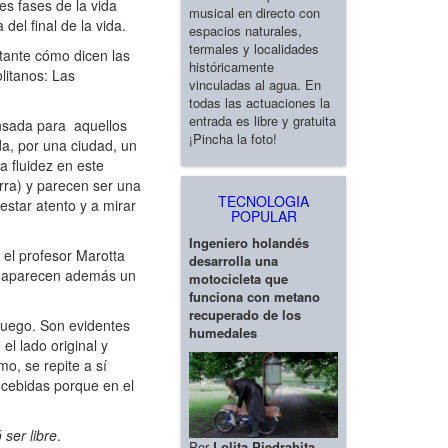
res fases de la vida
musical en directo con
 del final de la vida.
espacios naturales,
termales y localidades
rtante cómo dicen las
históricamente
litanos: Las
vinculadas al agua. En
todas las actuaciones la
entrada es libre y gratuita
ensada para aquellos
¡Pincha la foto!
a, por una ciudad, un
a fluidez en este
orra) y parecen ser una
TECNOLOGIA
estar atento y a mirar
POPULAR
Ingeniero holandés
 el profesor Marotta
desarrolla una
va; aparecen además un
motocicleta que
funciona con metano
recuperado de los
juego. Son evidentes
humedales
el lado original y
o, se repite a sí
oncebidas porque en el
 ser libre
.
Por
Lolita Piedrahita