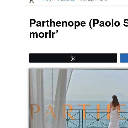
Parthenope (Paolo S
morir’
Twittear