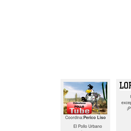
excep
¡P
Coordina:
Perico Liso
El Pollo Urbano