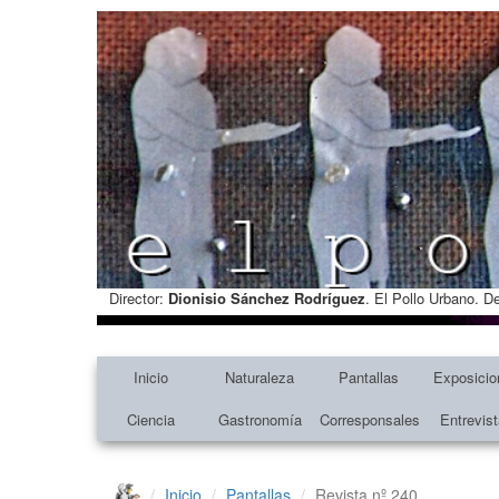
Director:
Dionisio Sánchez Rodríguez
. El Pollo Urbano. D
Inicio
Naturaleza
Pantallas
Exposicio
Ciencia
Gastronomía
Corresponsales
Entrevis
Inicio
Pantallas
Revista nº 240