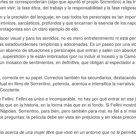
partes se corresponderían (algo que apuntó el propio Sorrentino) a las t
 vivir; la fase ética, del trabajo y la responsabilidad y la fase religiosa
 y la precisión del lenguaje; en casi todos los personajes es tan impo
irónicos, sarcásticos, profundos y que encarnan la esencia de los napo
protagonista son un claro ejemplo de ello.
cer visual y para los sentidos, no es mero entretenimiento ni está p
as estadounidenses ramplonas y adocenadas; Es un paseo por una vid
un abanico de situaciones y personajes que entran y salen con absolut
, superstición y fe están imbricados (por no incluir el incesto y la Cam
n mosaico de sentimientos, en definitiva, que obligan al espectador a 
 correcta en su papel. Correctos también los secundarios, destacando
itual en films de Sorrentino, potencia, acentúa e intensifica la narrati
 Cocciante.
lini. Fellini es único e incomparable, no hay por qué entrar en ese 
ás que en la historia, en la forma más que en el fondo. Si Fellini mostró 
oles. Sorrentino, para bien, pero también para mal, es fiel a sí mism
e preguntas; la película debe ser vista sin prejuicios y sin ideas prec
ula
acerca de una mujer libre que vivió en un entorno que no le permitió