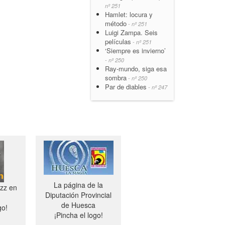
nº 251
Hamlet: locura y
método
- nº 251
Luigi Zampa. Seis
películas
- nº 251
‘Siempre es invierno’
- nº 250
Ray-mundo, siga esa
sombra
- nº 250
Par de diables
- nº 247
La página de la
azz en
Diputación Provincial
de Huesca
go!
¡Pincha el logo!