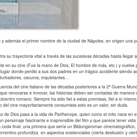
 y además el primer nombre de la ciudad de Nápoles, en origen una p
a su trayectoria vital a través de las sucesivas décadas hasta llegar 
 en su cine (Fue la mano de Dios, El hombre de más, etc.) y vuelve 
 lugar donde perdió a sus dos padres en un trágico accidente siendo 
turbadores, oscuros, inquietantes…
ncia del cine italiano de las décadas posteriores a la 2ª Guerra Mundia
y que renovarse e innovar, las historias deben ser contadas de manera di
epicentro romano; Siempre ha sido fiel a estas premisas, fiel a sí mism
 del cine mayoritariamente consumista esto es un valor, sin duda.
de Dios pasa a la vida de Parthenope, quien como el mito nace en el 
n personaje fascinante e inaprensible del film y que parece tener vida 
 coda final, una primera que sería un Bildungsroman cinematográfico,
orrentino profundiza en aspectos existenciales (cierta desilusión y cie