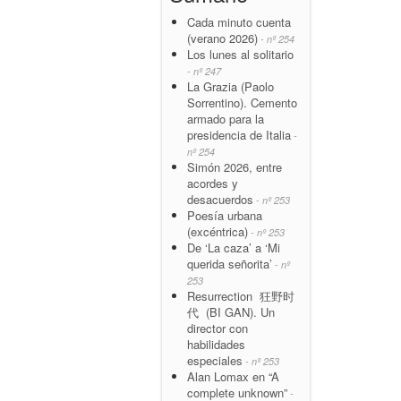
Cada minuto cuenta
(verano 2026)
- nº 254
Los lunes al solitario
- nº 247
La Grazia (Paolo
Sorrentino). Cemento
armado para la
presidencia de Italia
-
nº 254
Simón 2026, entre
acordes y
desacuerdos
- nº 253
Poesía urbana
(excéntrica)
- nº 253
De ‘La caza’ a ‘Mi
querida señorita’
- nº
253
Resurrection 狂野时
代 (BI GAN). Un
director con
habilidades
especiales
- nº 253
Alan Lomax en “A
complete unknown”
-