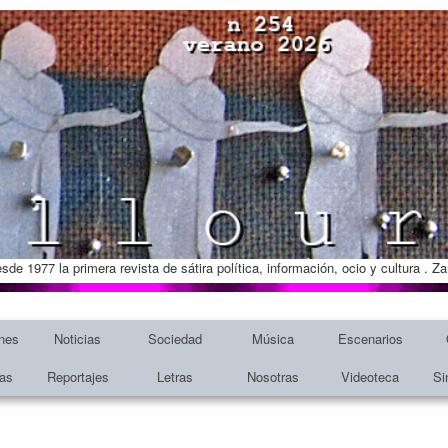
esde 1977 la primera revista de sátira política, información, ocio y cultura . 
nes
Noticias
Sociedad
Música
Escenarios
tas
Reportajes
Letras
Nosotras
Videoteca
Si