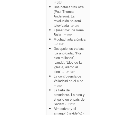
nº 253
Una batalla tras otra
(Paul Thomas
Anderson). La
revolución no será
televisada
- nº 253
‘Queer me’, de Irene
Bailo
- nº 252
Muchachada atómica
- nº 252
Decepciones varias:
‘La ahorcada’, ‘Por
cien millones’,
‘Landa’, ‘Eloy de la
iglesia, adicto al
cine’…
- nº 252
La controversia de
Valladolid en el cine
-
nº 252
La tarta del
presidente. La niña y
el gallo en el país de
Sadam
- nº 252
Almodóvar y el
amargor (navideño)
-