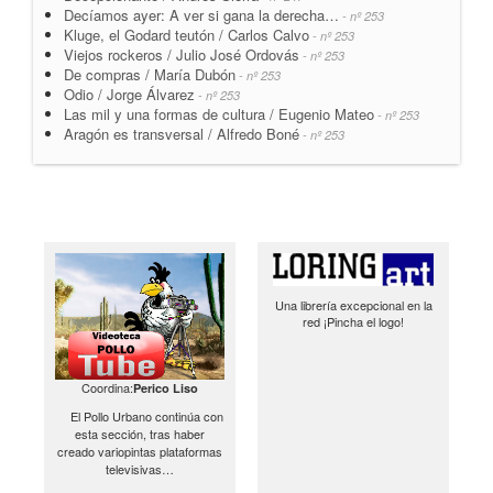
Decíamos ayer: A ver si gana la derecha…
- nº 253
Kluge, el Godard teutón / Carlos Calvo
- nº 253
Viejos rockeros / Julio José Ordovás
- nº 253
De compras / María Dubón
- nº 253
Odio / Jorge Álvarez
- nº 253
Las mil y una formas de cultura / Eugenio Mateo
- nº 253
Aragón es transversal / Alfredo Boné
- nº 253
Una librería excepcional en la
red ¡Pincha el logo!
Coordina:
Perico Liso
El Pollo Urbano continúa con
esta sección, tras haber
creado variopintas plataformas
televisivas…