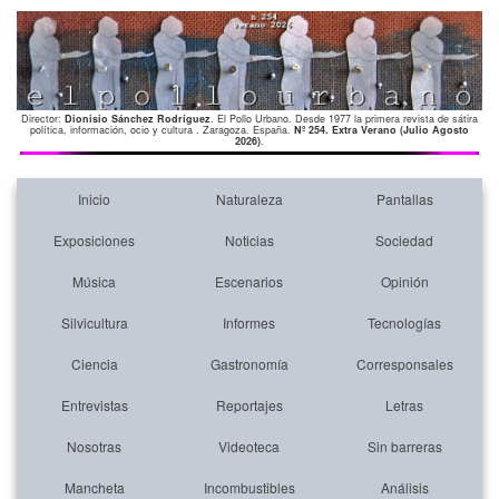
Director:
Dionisio Sánchez Rodríguez
. El Pollo Urbano. Desde 1977 la primera revista de sátira
política, información, ocio y cultura . Zaragoza. España.
Nº 254. Extra Verano (Julio Agosto
2026)
.
Inicio
Naturaleza
Pantallas
Exposiciones
Noticias
Sociedad
Música
Escenarios
Opinión
Silvicultura
Informes
Tecnologías
Ciencia
Gastronomía
Corresponsales
Entrevistas
Reportajes
Letras
Nosotras
Videoteca
Sin barreras
Mancheta
Incombustibles
Análisis