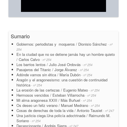
Sumario
Gobiernos: periodistas y moqueros / Dionisio Sánchez
- nº
254
En la ciudad que no se detiene jamás hay un hombre quieto
/ Carlos Calvo
- nº 254
Los barrios lentos / Julio José Ordovás
- nº 254
Pasajeros del Titanic / Jorge Álvarez
- nº 254
Adónde vamos sin ética / María Dubón
- nº 254
Aragón y el aragonesismo: una cuestión de continuidad
histórica
- nº 254
La erosión de las certezas / Eugenio Mateo
- nº 254
Hermosos vencidos / Esteban Villarrocha
- nº 254
Mi alma aragonesa XXIII / Más Buñuel
- nº 254
Os deseo un feliz verano / Manuel Medrano
- nº 254
Cosas de derechas de toda la vida / Antonio Tausiet
- nº 247
Una justicia ciega.Una policía adoctrinada / Raimundo M.
Soriano
- nº 254
Decepcionante / Andrés Sierra
- nº 247