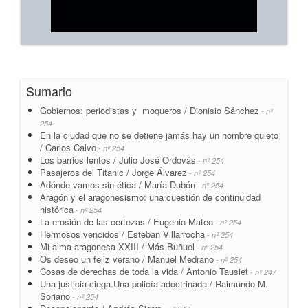
Sumario
Gobiernos: periodistas y moqueros / Dionisio Sánchez
- nº
254
En la ciudad que no se detiene jamás hay un hombre quieto
/ Carlos Calvo
- nº 254
Los barrios lentos / Julio José Ordovás
- nº 254
Pasajeros del Titanic / Jorge Álvarez
- nº 254
Adónde vamos sin ética / María Dubón
- nº 254
Aragón y el aragonesismo: una cuestión de continuidad
histórica
- nº 254
La erosión de las certezas / Eugenio Mateo
- nº 254
Hermosos vencidos / Esteban Villarrocha
- nº 254
Mi alma aragonesa XXIII / Más Buñuel
- nº 254
Os deseo un feliz verano / Manuel Medrano
- nº 254
Cosas de derechas de toda la vida / Antonio Tausiet
- nº 247
Una justicia ciega.Una policía adoctrinada / Raimundo M.
Soriano
- nº 254