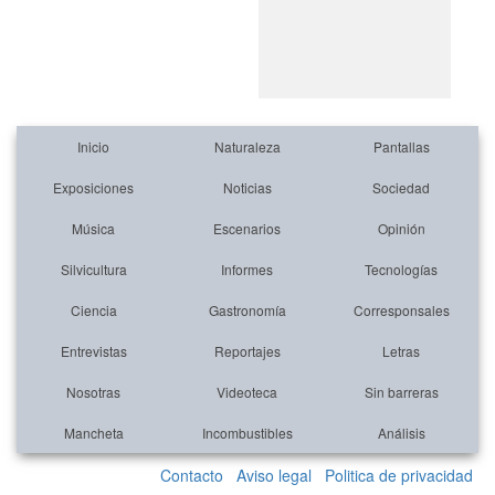
Inicio
Naturaleza
Pantallas
Exposiciones
Noticias
Sociedad
Música
Escenarios
Opinión
Silvicultura
Informes
Tecnologías
Ciencia
Gastronomía
Corresponsales
Entrevistas
Reportajes
Letras
Nosotras
Videoteca
Sin barreras
Mancheta
Incombustibles
Análisis
Contacto
Aviso legal
Politica de privacidad