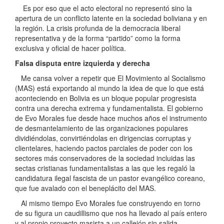
Es por eso que el acto electoral no representó sino la
apertura de un conflicto latente en la sociedad boliviana y en
la región. La crisis profunda de la democracia liberal
representativa y de la forma “partido” como la forma
exclusiva y oficial de hacer política.
Falsa disputa entre izquierda y derecha
Me cansa volver a repetir que El Movimiento al Socialismo
(MAS) está exportando al mundo la idea de que lo que está
aconteciendo en Bolivia es un bloque popular progresista
contra una derecha extrema y fundamentalista. El gobierno
de Evo Morales fue desde hace muchos años el instrumento
de desmantelamiento de las organizaciones populares
dividiéndolas, convirtiéndolas en dirigencias corruptas y
clientelares, haciendo pactos parciales de poder con los
sectores más conservadores de la sociedad incluidas las
sectas cristianas fundamentalistas a las que les regaló la
candidatura ilegal fascista de un pastor evangélico coreano,
que fue avalado con el beneplácito del MAS.
Al mismo tiempo Evo Morales fue construyendo en torno
de su figura un caudillismo que nos ha llevado al país entero
y al propio proyecto masista a un callejón sin salida.