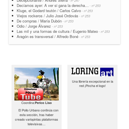
Decepcionante / Andrés Sierra
- nº 247
Decíamos ayer: A ver si gana la derecha…
- nº 253
Kluge, el Godard teutón / Carlos Calvo
- nº 253
Viejos rockeros / Julio José Ordovás
- nº 253
De compras / María Dubón
- nº 253
Odio / Jorge Álvarez
- nº 253
Las mil y una formas de cultura / Eugenio Mateo
- nº 253
Aragón es transversal / Alfredo Boné
- nº 253
Una librería excepcional en la
red ¡Pincha el logo!
Coordina:
Perico Liso
El Pollo Urbano continúa con
esta sección, tras haber
creado variopintas plataformas
televisivas…