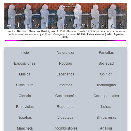
Director:
Dionisio Sánchez Rodríguez
. El Pollo Urbano. Desde 1977 la primera revista de sátira
política, información, ocio y cultura . Zaragoza. España.
Nº 254. Extra Verano (Julio Agosto
2026)
.
Inicio
Naturaleza
Pantallas
Exposiciones
Noticias
Sociedad
Música
Escenarios
Opinión
Silvicultura
Informes
Tecnologías
Ciencia
Gastronomía
Corresponsales
Entrevistas
Reportajes
Letras
Nosotras
Videoteca
Sin barreras
Mancheta
Incombustibles
Análisis