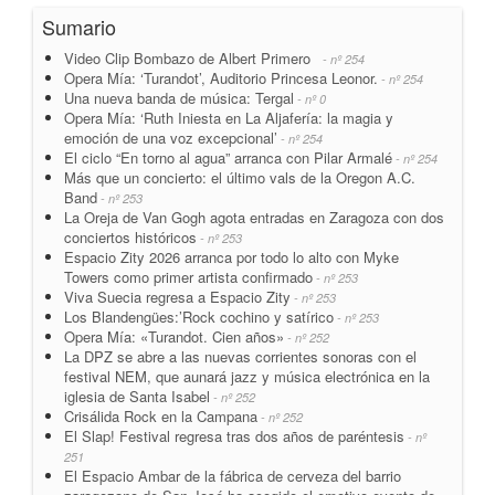
Sumario
Video Clip Bombazo de Albert Primero
- nº 254
Opera Mía: ‘Turandot’, Auditorio Princesa Leonor.
- nº 254
Una nueva banda de música: Tergal
- nº 0
Opera Mía: ‘Ruth Iniesta en La Aljafería: la magia y
emoción de una voz excepcional’
- nº 254
El ciclo “En torno al agua” arranca con Pilar Armalé
- nº 254
Más que un concierto: el último vals de la Oregon A.C.
Band
- nº 253
La Oreja de Van Gogh agota entradas en Zaragoza con dos
conciertos históricos
- nº 253
Espacio Zity 2026 arranca por todo lo alto con Myke
Towers como primer artista confirmado
- nº 253
Viva Suecia regresa a Espacio Zity
- nº 253
Los Blandengües:’Rock cochino y satírico
- nº 253
Opera Mía: «Turandot. Cien años»
- nº 252
La DPZ se abre a las nuevas corrientes sonoras con el
festival NEM, que aunará jazz y música electrónica en la
iglesia de Santa Isabel
- nº 252
Crisálida Rock en la Campana
- nº 252
El Slap! Festival regresa tras dos años de paréntesis
- nº
251
El Espacio Ambar de la fábrica de cerveza del barrio