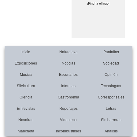
¡Pincha el logo!
Inicio
Naturaleza
Pantallas
Exposiciones
Noticias
Sociedad
Música
Escenarios
Opinión
Silvicultura
Informes
Tecnologías
Ciencia
Gastronomía
Corresponsales
Entrevistas
Reportajes
Letras
Nosotras
Videoteca
Sin barreras
Mancheta
Incombustibles
Análisis