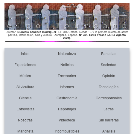
Director:
Dionisio Sánchez Rodríguez
. El Pollo Urbano. Desde 1977 la primera revista de sátira
política, información, ocio y cultura . Zaragoza. España.
Nº 254. Extra Verano (Julio Agosto
2026)
.
Inicio
Naturaleza
Pantallas
Exposiciones
Noticias
Sociedad
Música
Escenarios
Opinión
Silvicultura
Informes
Tecnologías
Ciencia
Gastronomía
Corresponsales
Entrevistas
Reportajes
Letras
Nosotras
Videoteca
Sin barreras
Mancheta
Incombustibles
Análisis