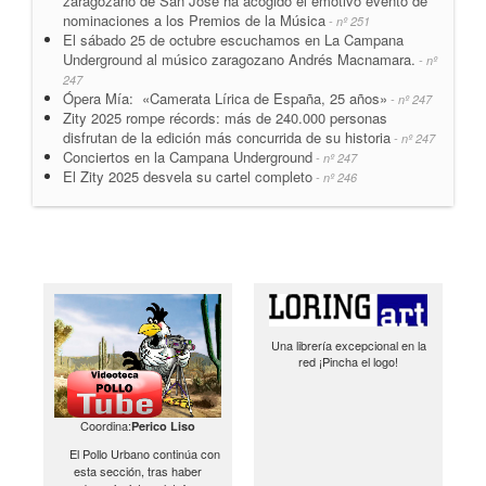
zaragozano de San José ha acogido el emotivo evento de
nominaciones a los Premios de la Música
- nº 251
El sábado 25 de octubre escuchamos en La Campana
Underground al músico zaragozano Andrés Macnamara.
- nº
247
Ópera Mía: «Camerata Lírica de España, 25 años»
- nº 247
Zity 2025 rompe récords: más de 240.000 personas
disfrutan de la edición más concurrida de su historia
- nº 247
Conciertos en la Campana Underground
- nº 247
El Zity 2025 desvela su cartel completo
- nº 246
Una librería excepcional en la
red ¡Pincha el logo!
Coordina:
Perico Liso
El Pollo Urbano continúa con
esta sección, tras haber