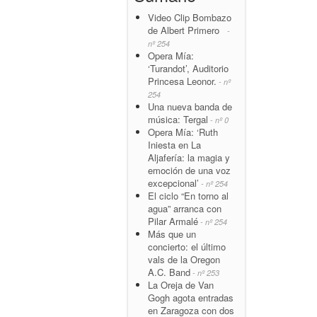
Video Clip Bombazo
de Albert Primero
-
nº 254
Opera Mía:
‘Turandot’, Auditorio
Princesa Leonor.
- nº
254
Una nueva banda de
música: Tergal
- nº 0
Opera Mía: ‘Ruth
Iniesta en La
Aljafería: la magia y
emoción de una voz
excepcional’
- nº 254
El ciclo “En torno al
agua” arranca con
Pilar Armalé
- nº 254
Más que un
concierto: el último
vals de la Oregon
A.C. Band
- nº 253
La Oreja de Van
Gogh agota entradas
en Zaragoza con dos