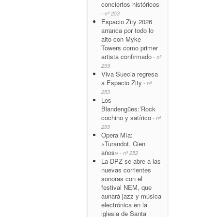
conciertos históricos
- nº 253
Espacio Zity 2026
arranca por todo lo
alto con Myke
Towers como primer
artista confirmado
- nº
253
Viva Suecia regresa
a Espacio Zity
- nº
253
Los
Blandengües:’Rock
cochino y satírico
- nº
253
Opera Mía:
«Turandot. Cien
años»
- nº 252
La DPZ se abre a las
nuevas corrientes
sonoras con el
festival NEM, que
aunará jazz y música
electrónica en la
iglesia de Santa