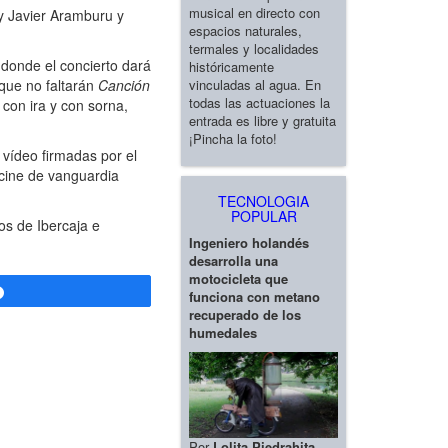
musical en directo con
y Javier Aramburu y
espacios naturales,
termales y localidades
 donde el concierto dará
históricamente
vinculadas al agua. En
 que no faltarán
Canción
todas las actuaciones la
 con ira y con sorna,
entrada es libre y gratuita
¡Pincha la foto!
 vídeo firmadas por el
 cine de vanguardia
TECNOLOGIA
POPULAR
os de Ibercaja e
Ingeniero holandés
desarrolla una
motocicleta que
Compartir
funciona con metano
recuperado de los
humedales
Por
Lolita Piedrahita