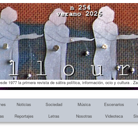
esde 1977 la primera revista de sátira política, información, ocio y cultura . 
nes
Noticias
Sociedad
Música
Escenarios
tas
Reportajes
Letras
Nosotras
Videoteca
Si