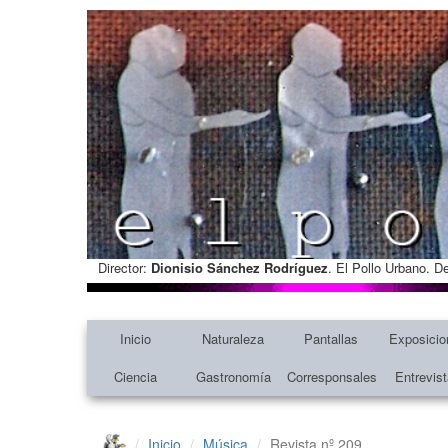
Director:
Dionisio Sánchez Rodríguez
. El Pollo Urbano. D
Inicio
Naturaleza
Pantallas
Exposicio
Ciencia
Gastronomía
Corresponsales
Entrevis
Inicio
Música
Revista nº 209