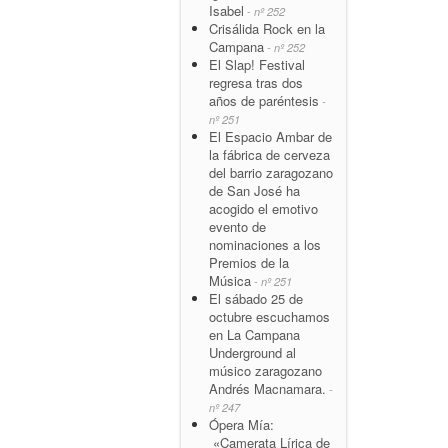
Isabel
- nº 252
Crisálida Rock en la
Campana
- nº 252
El Slap! Festival
regresa tras dos
años de paréntesis
-
nº 251
El Espacio Ambar de
la fábrica de cerveza
del barrio zaragozano
de San José ha
acogido el emotivo
evento de
nominaciones a los
Premios de la
Música
- nº 251
El sábado 25 de
octubre escuchamos
en La Campana
Underground al
músico zaragozano
Andrés Macnamara.
-
nº 247
Ópera Mía:
«Camerata Lírica de