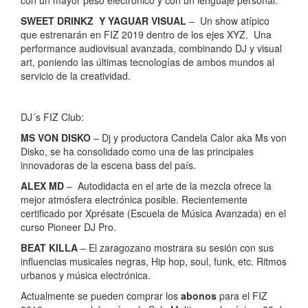
con un mayor peso electrónico y con un lenguaje personal.
SWEET DRINKZ Y YAGUAR VISUAL
– Un show atípico
que estrenarán en FIZ 2019 dentro de los ejes XYZ. Una
performance audiovisual avanzada, combinando DJ y visual
art, poniendo las últimas tecnologías de ambos mundos al
servicio de la creatividad.
DJ´s FIZ Club:
MS VON DISKO
– Dj y productora Candela Calor aka Ms von
Disko, se ha consolidado como una de las principales
innovadoras de la escena bass del país.
ALEX MD
– Autodidacta en el arte de la mezcla ofrece la
mejor atmósfera electrónica posible. Recientemente
certificado por Xprésate (Escuela de Música Avanzada) en el
curso Pioneer DJ Pro.
BEAT KILLA
– El zaragozano mostrara su sesión con sus
influencias musicales negras, Hip hop, soul, funk, etc. Ritmos
urbanos y música electrónica.
Actualmente se pueden comprar los
abonos
para el FIZ