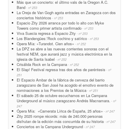
Más que un concierto: el último vals de la Oregon A.C.
Band
- nº 253
La Oreja de Van Gogh agota entradas en Zaragoza con dos
conciertos históricos
- nº 253
Espacio Zity 2026 arranca por todo lo alto con Myke
Towers como primer artista confirmado
- nº 253
Viva Suecia regresa a Espacio Zity
- nº 253
Los Blandengües:’Rock cochino y satírico
- nº 253
Opera Mía: «Turandot. Cien años»
- nº 252
La DPZ se abre a las nuevas corrientes sonoras con el
festival NEM, que aunará jazz y música electrónica en la
iglesia de Santa Isabel
- nº 252
Crisálida Rock en la Campana
- nº 252
El Slap! Festival regresa tras dos años de paréntesis
- nº
251
El Espacio Ambar de la fábrica de cerveza del barrio
zaragozano de San José ha acogido el emotivo evento de
nominaciones a los Premios de la Música
- nº 251
El sábado 25 de octubre escuchamos en La Campana
Underground al músico zaragozano Andrés Macnamara.
- nº
247
Ópera Mía: «Camerata Lírica de España, 25 años»
- nº 247
Zity 2025 rompe récords: más de 240.000 personas
disfrutan de la edición más concurrida de su historia
- nº 247
Conciertos en la Campana Underground
- nº 247