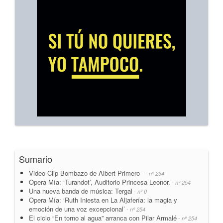
Sumario
Video Clip Bombazo de Albert Primero
- nº 254
Opera Mía: ‘Turandot’, Auditorio Princesa Leonor.
- nº 254
Una nueva banda de música: Tergal
- nº 0
Opera Mía: ‘Ruth Iniesta en La Aljafería: la magia y
emoción de una voz excepcional’
- nº 254
El ciclo “En torno al agua” arranca con Pilar Armalé
- nº 254