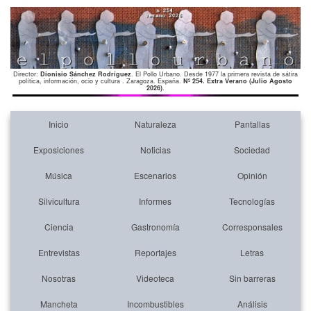
Director:
Dionisio Sánchez Rodríguez
. El Pollo Urbano. Desde 1977 la primera revista de sátira
política, información, ocio y cultura . Zaragoza. España.
Nº 254. Extra Verano (Julio Agosto
2026)
.
Inicio
Naturaleza
Pantallas
Exposiciones
Noticias
Sociedad
Música
Escenarios
Opinión
Silvicultura
Informes
Tecnologías
Ciencia
Gastronomía
Corresponsales
Entrevistas
Reportajes
Letras
Nosotras
Videoteca
Sin barreras
Mancheta
Incombustibles
Análisis