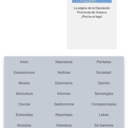
La página de la Diputación
Provincial de Huesca
¡Pincha el logo!
Inicio
Naturaleza
Pantallas
Exposiciones
Noticias
Sociedad
Música
Escenarios
Opinión
Silvicultura
Informes
Tecnologías
Ciencia
Gastronomía
Corresponsales
Entrevistas
Reportajes
Letras
Nosotras
Videoteca
Sin barreras