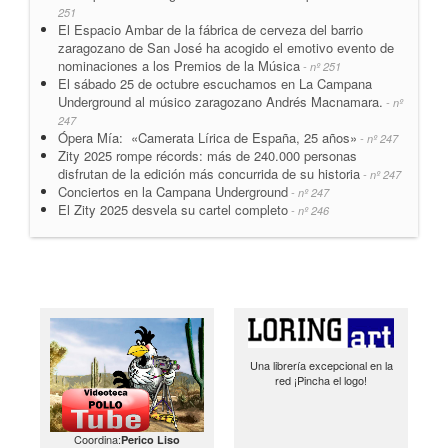
251
El Espacio Ambar de la fábrica de cerveza del barrio
zaragozano de San José ha acogido el emotivo evento de
nominaciones a los Premios de la Música
- nº 251
El sábado 25 de octubre escuchamos en La Campana
Underground al músico zaragozano Andrés Macnamara.
- nº
247
Ópera Mía: «Camerata Lírica de España, 25 años»
- nº 247
Zity 2025 rompe récords: más de 240.000 personas
disfrutan de la edición más concurrida de su historia
- nº 247
Conciertos en la Campana Underground
- nº 247
El Zity 2025 desvela su cartel completo
- nº 246
Una librería excepcional en la
red ¡Pincha el logo!
Coordina:
Perico Liso