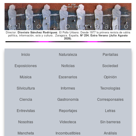
Director:
Dionisio Sánchez Rodríguez
. El Pollo Urbano. Desde 1977 la primera revista de sátira
política, información, ocio y cultura . Zaragoza. España.
Nº 254. Extra Verano (Julio Agosto
2026)
.
Inicio
Naturaleza
Pantallas
Exposiciones
Noticias
Sociedad
Música
Escenarios
Opinión
Silvicultura
Informes
Tecnologías
Ciencia
Gastronomía
Corresponsales
Entrevistas
Reportajes
Letras
Nosotras
Videoteca
Sin barreras
Mancheta
Incombustibles
Análisis