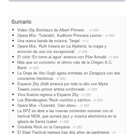
Sumario
Video Clip Bombazo de Albert Primero
- nº 254
Opera Mía: ‘Turandot’, Auditorio Princesa Leonor.
- nº 254
Una nueva banda de música: Tergal
- nº 0
Opera Mía: ‘Ruth Iniesta en La Aljafería: la magia y
emoción de una voz excepcional’
- nº 254
El ciclo “En torno al agua” arranca con Pilar Armalé
- nº 254
Más que un concierto: el último vals de la Oregon A.C.
Band
- nº 253
La Oreja de Van Gogh agota entradas en Zaragoza con dos
conciertos históricos
- nº 253
Espacio Zity 2026 arranca por todo lo alto con Myke
Towers como primer artista confirmado
- nº 253
Viva Suecia regresa a Espacio Zity
- nº 253
Los Blandengües:’Rock cochino y satírico
- nº 253
Opera Mía: «Turandot. Cien años»
- nº 252
La DPZ se abre a las nuevas corrientes sonoras con el
festival NEM, que aunará jazz y música electrónica en la
iglesia de Santa Isabel
- nº 252
Crisálida Rock en la Campana
- nº 252
El Slap! Festival regresa tras dos años de paréntesis
- nº