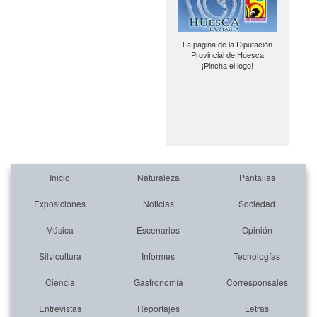
La página de la Diputación
Provincial de Huesca
¡Pincha el logo!
Inicio
Naturaleza
Pantallas
Exposiciones
Noticias
Sociedad
Música
Escenarios
Opinión
Silvicultura
Informes
Tecnologías
Ciencia
Gastronomía
Corresponsales
Entrevistas
Reportajes
Letras