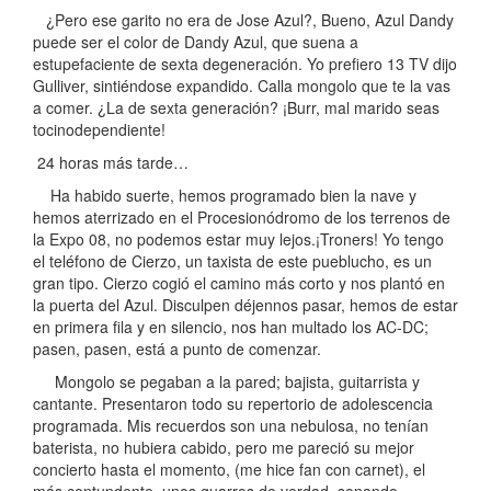
¿Pero ese garito no era de Jose Azul?, Bueno, Azul Dandy
puede ser el color de Dandy Azul, que suena a
estupefaciente de sexta degeneración. Yo prefiero 13 TV dijo
Gulliver, sintiéndose expandido. Calla mongolo que te la vas
a comer. ¿La de sexta generación? ¡Burr, mal marido seas
tocinodependiente!
24 horas más tarde…
Ha habido suerte, hemos programado bien la nave y
hemos aterrizado en el Procesionódromo de los terrenos de
la Expo 08, no podemos estar muy lejos.¡Troners! Yo tengo
el teléfono de Cierzo, un taxista de este pueblucho, es un
gran tipo. Cierzo cogió el camino más corto y nos plantó en
la puerta del Azul. Disculpen déjennos pasar, hemos de estar
en primera fila y en silencio, nos han multado los AC-DC;
pasen, pasen, está a punto de comenzar.
Mongolo se pegaban a la pared; bajista, guitarrista y
cantante. Presentaron todo su repertorio de adolescencia
programada. Mis recuerdos son una nebulosa, no tenían
baterista, no hubiera cabido, pero me pareció su mejor
concierto hasta el momento, (me hice fan con carnet), el
más contundente, unos guarros de verdad, sonando