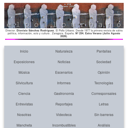
Director:
Dionisio Sánchez Rodríguez
. El Pollo Urbano. Desde 1977 la primera revista de sátira
política, información, ocio y cultura . Zaragoza. España.
Nº 254. Extra Verano (Julio Agosto
2026)
.
Inicio
Naturaleza
Pantallas
Exposiciones
Noticias
Sociedad
Música
Escenarios
Opinión
Silvicultura
Informes
Tecnologías
Ciencia
Gastronomía
Corresponsales
Entrevistas
Reportajes
Letras
Nosotras
Videoteca
Sin barreras
Mancheta
Incombustibles
Análisis