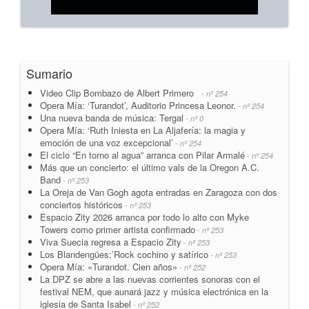
Sumario
Video Clip Bombazo de Albert Primero
- nº 254
Opera Mía: ‘Turandot’, Auditorio Princesa Leonor.
- nº 254
Una nueva banda de música: Tergal
- nº 0
Opera Mía: ‘Ruth Iniesta en La Aljafería: la magia y
emoción de una voz excepcional’
- nº 254
El ciclo “En torno al agua” arranca con Pilar Armalé
- nº 254
Más que un concierto: el último vals de la Oregon A.C.
Band
- nº 253
La Oreja de Van Gogh agota entradas en Zaragoza con dos
conciertos históricos
- nº 253
Espacio Zity 2026 arranca por todo lo alto con Myke
Towers como primer artista confirmado
- nº 253
Viva Suecia regresa a Espacio Zity
- nº 253
Los Blandengües:’Rock cochino y satírico
- nº 253
Opera Mía: «Turandot. Cien años»
- nº 252
La DPZ se abre a las nuevas corrientes sonoras con el
festival NEM, que aunará jazz y música electrónica en la
iglesia de Santa Isabel
- nº 252