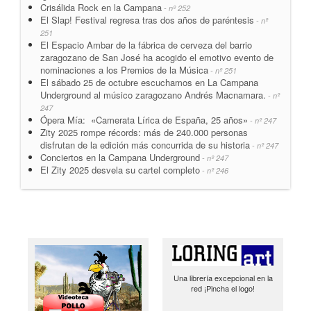
Crisálida Rock en la Campana
- nº 252
El Slap! Festival regresa tras dos años de paréntesis
- nº
251
El Espacio Ambar de la fábrica de cerveza del barrio
zaragozano de San José ha acogido el emotivo evento de
nominaciones a los Premios de la Música
- nº 251
El sábado 25 de octubre escuchamos en La Campana
Underground al músico zaragozano Andrés Macnamara.
- nº
247
Ópera Mía: «Camerata Lírica de España, 25 años»
- nº 247
Zity 2025 rompe récords: más de 240.000 personas
disfrutan de la edición más concurrida de su historia
- nº 247
Conciertos en la Campana Underground
- nº 247
El Zity 2025 desvela su cartel completo
- nº 246
Una librería excepcional en la
red ¡Pincha el logo!