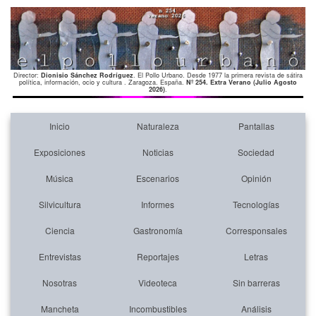
Director:
Dionisio Sánchez Rodríguez
. El Pollo Urbano. Desde 1977 la primera revista de sátira
política, información, ocio y cultura . Zaragoza. España.
Nº 254. Extra Verano (Julio Agosto
2026)
.
Inicio
Naturaleza
Pantallas
Exposiciones
Noticias
Sociedad
Música
Escenarios
Opinión
Silvicultura
Informes
Tecnologías
Ciencia
Gastronomía
Corresponsales
Entrevistas
Reportajes
Letras
Nosotras
Videoteca
Sin barreras
Mancheta
Incombustibles
Análisis