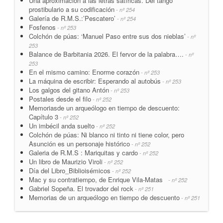
Una aproximación a las letras satíricas. Del tango
prostibulario a su codificación
- nº 254
Galería de R.M.S.:’Pescatero’
- nº 254
Fosfenos
- nº 253
Colchón de púas: ‘Manuel Paso entre sus dos nieblas’
- nº
253
Balance de Barbitania 2026. El fervor de la palabra….
- nº
253
En el mismo camino: Enorme corazón
- nº 253
La máquina de escribir: Esperando al autobús
- nº 253
Los galgos del gitano Antón
- nº 253
Postales desde el filo
- nº 252
Memoriasde un arqueólogo en tiempo de descuento:
Capítulo 3
- nº 252
Un imbécil anda suelto
- nº 252
Colchón de púas: Ni blanco ni tinto ni tiene color, pero
Asunción es un personaje histórico
- nº 252
Galeria de R.M.S : Mariquitas y cardo
- nº 252
Un libro de Maurizio Viroli
- nº 252
Día del Libro_Biblioisémicos
- nº 252
Mac y su contratiempo, de Enrique Vila-Matas
- nº 252
Gabriel Sopeña. El trovador del rock
- nº 251
Memorias de un arqueólogo en tiempo de descuento
- nº 251