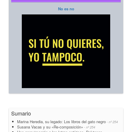
No es no
Sumario
Marina Heredia, su legado: Los libros del gato negro
- nº 254
Susana Vacas y su «Re-composición»
- nº 254