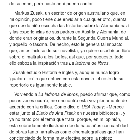
de su edad, pero hasta aquí puedo contar.
Markus Zusak, un escritor de origen australiano que, en
mi opinión, poco tiene que envidiar a cualquier otro, cuenta
que desde niño escucha las historias sobre la Alemania nazi
y las experiencias de sus padres en Austria y Alemania, de
donde eran originarios, durante la Segunda Guerra Mundial,
y aquello lo fascina. De hecho, esto le genera tal impacto
que, antes incluso de ser novelista, ya quiere escribir un libro
sobre el maltrato a los judíos, así que, por supuesto, todo
ello esboza la inspiración tras
La ladrona de libros
.
Zusak estudió Historia e inglés y, aunque nunca logró
igualar el éxito que obtuvo con esta novela, el resto de su
repertorio es igualmente loable.
Volviendo a
La ladrona de libros
, puedo afirmar que, como
pocas veces ocurre, me encuentro esta vez plenamente de
acuerdo con la crítica. Como dice el
USA Today
: «Merece
estar junto al
Diario de Ana Frank
en nuestra biblioteca», y
ya no tanto por el tema que trata, porque, en mi opinión,
está sobradamente ilustrado desde hace años con cantidad
de obras tanto narrativas como cinematográficas que han
concienciado de forma muy efectiva sobre la rigidez