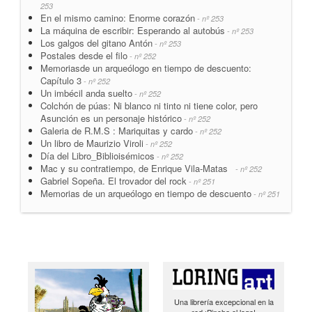
253
En el mismo camino: Enorme corazón
- nº 253
La máquina de escribir: Esperando al autobús
- nº 253
Los galgos del gitano Antón
- nº 253
Postales desde el filo
- nº 252
Memoriasde un arqueólogo en tiempo de descuento:
Capítulo 3
- nº 252
Un imbécil anda suelto
- nº 252
Colchón de púas: Ni blanco ni tinto ni tiene color, pero
Asunción es un personaje histórico
- nº 252
Galeria de R.M.S : Mariquitas y cardo
- nº 252
Un libro de Maurizio Viroli
- nº 252
Día del Libro_Biblioisémicos
- nº 252
Mac y su contratiempo, de Enrique Vila-Matas
- nº 252
Gabriel Sopeña. El trovador del rock
- nº 251
Memorias de un arqueólogo en tiempo de descuento
- nº 251
Una librería excepcional en la