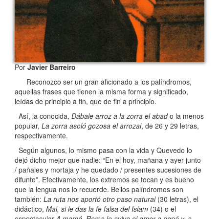
Por
Javier Barreiro
Reconozco ser un gran aficionado a los palíndromos,
aquellas frases que tienen la misma forma y significado,
leídas de principio a fin, que de fin a principio.
Así, la conocida,
Dábale arroz a la zorra el abad
o la menos
popular,
La zorra asoló gozosa el arrozal
, de 26 y 29 letras,
respectivamente.
Según algunos, lo mismo pasa con la vida y Quevedo lo
dejó dicho mejor que nadie: “En el hoy, mañana y ayer junto
/ pañales y mortaja y he quedado / presentes sucesiones de
difunto”. Efectivamente, los extremos se tocan y es bueno
que la lengua nos lo recuerde. Bellos palíndromos son
también:
La ruta nos aportó otro paso natural
(30 letras), el
didáctico,
Mal, si le das la fe falsa del Islam
(34) o el
espectacular
A mamá, Roma le aviva el amor a papá y, a