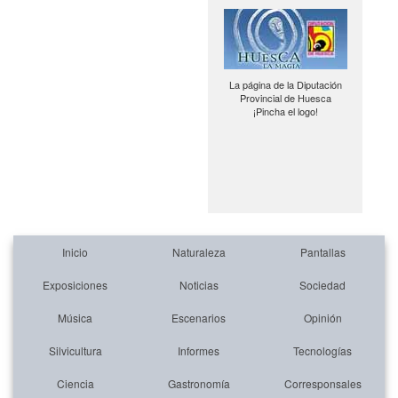
La página de la Diputación
Provincial de Huesca
¡Pincha el logo!
Inicio
Naturaleza
Pantallas
Exposiciones
Noticias
Sociedad
Música
Escenarios
Opinión
Silvicultura
Informes
Tecnologías
Ciencia
Gastronomía
Corresponsales