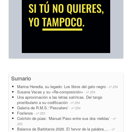
Sumario
Marina Heredia, su legado: Los libros del gato negro
- nº 254
Susana Vacas y su «Re-composición»
- nº 254
Una aproximación a las letras satíricas. Del tango
prostibulario a su codificación
- nº 254
Galería de R.M.S.:’Pescatero’
- nº 254
Fosfenos
- nº 253
Colchón de púas: ‘Manuel Paso entre sus dos nieblas’
- nº
253
Balance de Barbitania 2026. El fervor de la palabra….
- nº