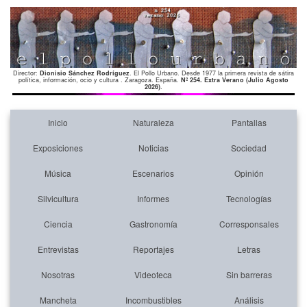
Director:
Dionisio Sánchez Rodríguez
. El Pollo Urbano. Desde 1977 la primera revista de sátira
política, información, ocio y cultura . Zaragoza. España.
Nº 254. Extra Verano (Julio Agosto
2026)
.
Inicio
Naturaleza
Pantallas
Exposiciones
Noticias
Sociedad
Música
Escenarios
Opinión
Silvicultura
Informes
Tecnologías
Ciencia
Gastronomía
Corresponsales
Entrevistas
Reportajes
Letras
Nosotras
Videoteca
Sin barreras
Mancheta
Incombustibles
Análisis