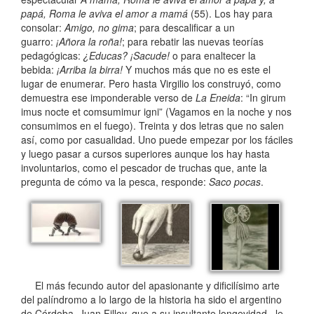
papá, Roma le aviva el amor a mamá
(55). Los hay para
consolar:
Amigo, no gima
; para descalificar a un
guarro:
¡Añora la roña!
; para rebatir las nuevas teorías
pedagógicas:
¿Educas? ¡Sacude!
o para enaltecer la
bebida:
¡Arriba la birra!
Y muchos más que no es este el
lugar de enumerar. Pero hasta Virgilio los construyó, como
demuestra ese imponderable verso de
La Eneida
: “In girum
imus nocte et comsumimur igni” (Vagamos en la noche y nos
consumimos en el fuego). Treinta y dos letras que no salen
así, como por casualidad. Uno puede empezar por los fáciles
y luego pasar a cursos superiores aunque los hay hasta
involuntarios, como el pescador de truchas que, ante la
pregunta de cómo va la pesca, responde:
Saco pocas
.
El más fecundo autor del apasionante y dificilísimo arte
del palíndromo a lo largo de la historia ha sido el argentino
de Córdoba, Juan Filloy, que a su insultante longevidad –le