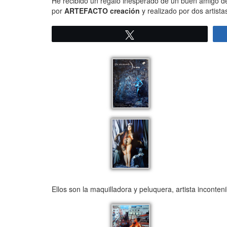
He recibido un regalo inesperado de un buen amigo de 
por
ARTEFACTO creación
y realizado por dos artista
Twittear
Ellos son la maquilladora y peluquera, artista inconteni