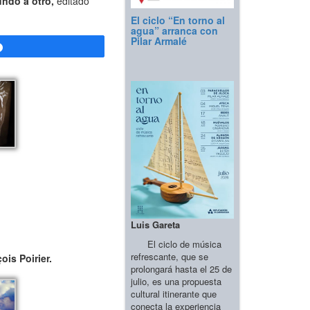
ndo a otro,
editado
El ciclo “En torno al
agua” arranca con
Pilar Armalé
Compartir
Luis Gareta
El ciclo de música
refrescante, que se
ois Poirier.
prolongará hasta el 25 de
julio, es una propuesta
cultural itinerante que
conecta la experiencia