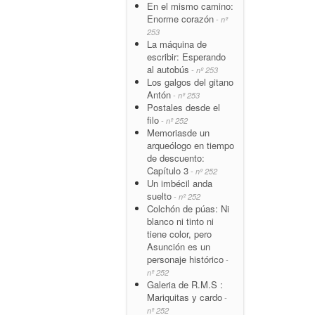
En el mismo camino:
Enorme corazón
- nº
253
La máquina de
escribir: Esperando
al autobús
- nº 253
Los galgos del gitano
Antón
- nº 253
Postales desde el
filo
- nº 252
Memoriasde un
arqueólogo en tiempo
de descuento:
Capítulo 3
- nº 252
Un imbécil anda
suelto
- nº 252
Colchón de púas: Ni
blanco ni tinto ni
tiene color, pero
Asunción es un
personaje histórico
-
nº 252
Galeria de R.M.S :
Mariquitas y cardo
-
nº 252