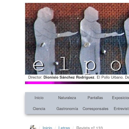
Director:
Dionisio Sánchez Rodríguez
. El Pollo Urbano. D
Inicio
Naturaleza
Pantallas
Exposicio
Ciencia
Gastronomía
Corresponsales
Entrevis
Inicio
Letras
Revista nº 133