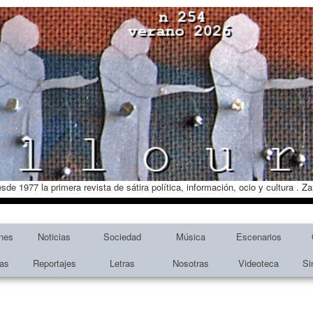
esde 1977 la primera revista de sátira política, información, ocio y cultura . 
nes
Noticias
Sociedad
Música
Escenarios
tas
Reportajes
Letras
Nosotras
Videoteca
Si