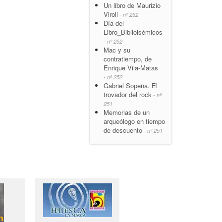
Un libro de Maurizio
Viroli
- nº 252
Día del
Libro_Biblioisémicos
- nº 252
Mac y su
contratiempo, de
Enrique Vila-Matas
- nº 252
Gabriel Sopeña. El
trovador del rock
- nº
251
Memorias de un
arqueólogo en tiempo
de descuento
- nº 251