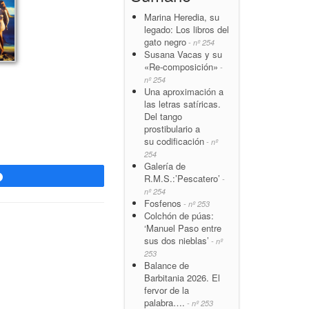
Marina Heredia, su
legado: Los libros del
gato negro
- nº 254
Susana Vacas y su
«Re-composición»
-
nº 254
Una aproximación a
las letras satíricas.
Del tango
prostibulario a
su codificación
- nº
254
Galería de
Compartir
R.M.S.:’Pescatero’
-
nº 254
Fosfenos
- nº 253
Colchón de púas:
‘Manuel Paso entre
sus dos nieblas’
- nº
253
Balance de
Barbitania 2026. El
fervor de la
palabra….
- nº 253