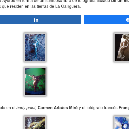
Ayerbe en forma de un suntuoso libro de fotografía titulado
De un mu
s que residen en las tierras de La Galliguera.
Compartir
ble en el
body paint,
Carmen Arbúes Miró
y el fotógrafo francés
Franç