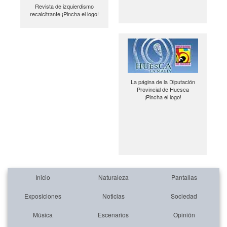
Revista de izquierdismo
recalcitrante ¡Pincha el logo!
La página de la Diputación
Provincial de Huesca
¡Pincha el logo!
Inicio
Naturaleza
Pantallas
Exposiciones
Noticias
Sociedad
Música
Escenarios
Opinión