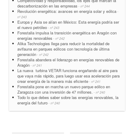
Competitividad y responsabilidad, los ejes que marcan la
descarbonización en las empresas
- nº 244
Revolución energética: avances en energía solar y eólica
-
nº 243
Europa y Asia se alían en México: Esta energía podría ser
el nuevo petróleo
- nº 243
Forestalia impulsa la transición energética en Aragón con
energías renovables
- nº 242
Alika Technologies llega para reducir la mortalidad de
avifauna en parques eólicos con tecnología de última
generación
- nº 242
Forestalia abandera el liderazgo en energías renovables de
Aragón
- nº 241
La nueva turbina VETAR funciona engañando al aire para
que vaya más rápido, para luego usar esa aceleración para
crear energía de la manera más eficiente
- nº 241
Forestalia pone en marcha un nuevo parque eólico en
Zaragoza con una inversión de 47 millones.
- nº 240
Todo lo que debes saber sobre las energías renovables, la
energía del futuro
- nº 240