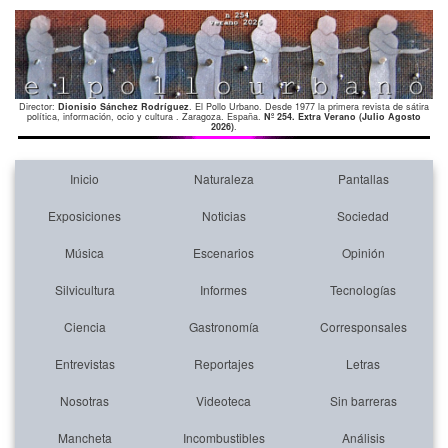
Director:
Dionisio Sánchez Rodríguez
. El Pollo Urbano. Desde 1977 la primera revista de sátira
política, información, ocio y cultura . Zaragoza. España.
Nº 254. Extra Verano (Julio Agosto
2026)
.
Inicio
Naturaleza
Pantallas
Exposiciones
Noticias
Sociedad
Música
Escenarios
Opinión
Silvicultura
Informes
Tecnologías
Ciencia
Gastronomía
Corresponsales
Entrevistas
Reportajes
Letras
Nosotras
Videoteca
Sin barreras
Mancheta
Incombustibles
Análisis