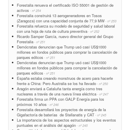
Forestalia renueva el certificado ISO 55001 de gestión de
activos
- nº 254
Forestalia construirá 13 aerogeneradores en Tosos
(Zaragoza) con una capacidad conjunta de 77,9 MW
- nº 253
Forestalia refuerza su modelo de seguridad y salud laboral
con una hoja de ruta de cultura preventiva
- nº 252
Ricardo Samper García, nuevo director general del Grupo
Forestalia
- nº 251
Demócratas denuncian que Trump usó casi US$1000
millones en fondos públicos para comprar la cancelación de
parques eólicos
- nº 251
Demócratas denuncian que Trump usó casi US$1000
millones en fondos públicos para comprar la cancelación de
parques eólicos
- nº 251
España estaba creando monstruos de acero para hacerle
frente a China: Pero Australia se los ha llevado
- nº 250
Aragón enviará a Cataluña tanta energía como tres
nucleares a través de una nueva línea eléctrica
- nº 247
Forestalia firma un PPA con GALP Energía para los
próximos 10 años
- nº 246
Forestalia desarrollará los proyectos de energía de la
Gigafactoría de baterías de Stellanatis y CAT
- nº 245
La importancia de los aspectos estructurales y los eventos
puntuales en el análisis del apagón
- nº 245