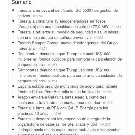
Sumario
Forestalia renueva el certificado ISO 55001 de gestión de
activos
- nº 254
Forestalia construirá 13 aerogeneradores en Tosos
(Zaragoza) con una capacidad conjunta de 77,9 MW
- nº 253
Forestalia refuerza su modelo de seguridad y salud laboral
con una hoja de ruta de cultura preventiva
- nº 252
Ricardo Samper García, nuevo director general del Grupo
Forestalia
- nº 251
Demócratas denuncian que Trump usó casi US$1000
millones en fondos públicos para comprar la cancelación de
parques eólicos
- nº 251
Demócratas denuncian que Trump usó casi US$1000
millones en fondos públicos para comprar la cancelación de
parques eólicos
- nº 251
España estaba creando monstruos de acero para hacerle
frente a China: Pero Australia se los ha llevado
- nº 250
Aragón enviará a Cataluña tanta energía como tres
nucleares a través de una nueva línea eléctrica
- nº 247
Forestalia firma un PPA con GALP Energía para los
próximos 10 años
- nº 246
Forestalia desarrollará los proyectos de energía de la
Gigafactoría de baterías de Stellanatis y CAT
- nº 245
La importancia de los aspectos estructurales y los eventos
puntuales en el análisis del apagón