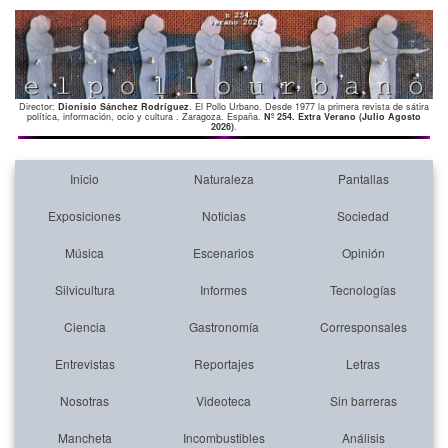
Director:
Dionisio Sánchez Rodríguez
. El Pollo Urbano. Desde 1977 la primera revista de sátira
política, información, ocio y cultura . Zaragoza. España.
Nº 254. Extra Verano (Julio Agosto
2026)
.
Inicio
Naturaleza
Pantallas
Exposiciones
Noticias
Sociedad
Música
Escenarios
Opinión
Silvicultura
Informes
Tecnologías
Ciencia
Gastronomía
Corresponsales
Entrevistas
Reportajes
Letras
Nosotras
Videoteca
Sin barreras
Mancheta
Incombustibles
Análisis