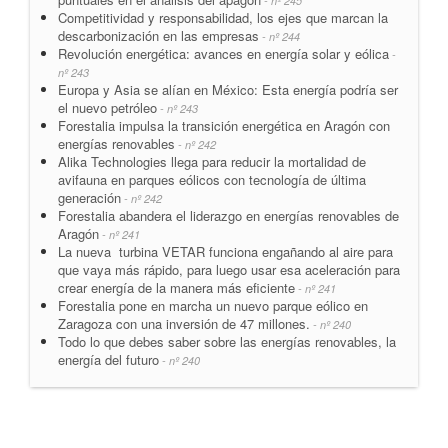
- nº 245
Competitividad y responsabilidad, los ejes que marcan la
descarbonización en las empresas
- nº 244
Revolución energética: avances en energía solar y eólica
-
nº 243
Europa y Asia se alían en México: Esta energía podría ser
el nuevo petróleo
- nº 243
Forestalia impulsa la transición energética en Aragón con
energías renovables
- nº 242
Alika Technologies llega para reducir la mortalidad de
avifauna en parques eólicos con tecnología de última
generación
- nº 242
Forestalia abandera el liderazgo en energías renovables de
Aragón
- nº 241
La nueva turbina VETAR funciona engañando al aire para
que vaya más rápido, para luego usar esa aceleración para
crear energía de la manera más eficiente
- nº 241
Forestalia pone en marcha un nuevo parque eólico en
Zaragoza con una inversión de 47 millones.
- nº 240
Todo lo que debes saber sobre las energías renovables, la
energía del futuro
- nº 240