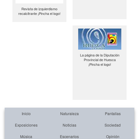
Revista de izquierdismo
recalcitrante ¡Pincha el logo!
La página de la Diputación
Provincial de Huesca
¡Pincha el logo!
Inicio
Naturaleza
Pantallas
Exposiciones
Noticias
Sociedad
Música
Escenarios
Opinión