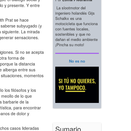
do y presente. Y entre
La slootmotor del
ingeniero holandés Gijs
Schalkx es una
ith Prat se hace
motocicleta que funciona
e saberse subyugado (y
con fuentes locales,
a siguiente. La mirada
sostenibles y que no
 generar sensaciones.
dañan el medio ambiente
¡Pincha su moto!
igiones. Si no se acepta
r otra forma de
No es no
porque la distancia
e alberga entre sus
e situaciones, momentos
 los filósofos y los
l meollo de lo que
a barbarie de la
tística, para encontrar
éanos de dolor y
Sumario
uchos casos lideradas