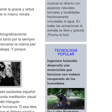
musical en directo con
espacios naturales,
nte la gracia y virtud
termales y localidades
e lo mismo retrata
históricamente
vinculadas al agua. En
todas las actuaciones la
entrada es libre y gratuita
 fotográficamente
¡Pincha la foto!
es tanto por la siempre
rancarse la misma piel
radojas. Y porque
TECNOLOGIA
POPULAR
Ingeniero holandés
desarrolla una
motocicleta que
funciona con metano
recuperado de los
humedales
cado esclavista español
funda meditación visual
del triángulo
res humanos. O esa idea
ue el diálogo social y
Por
Lolita Piedrahita