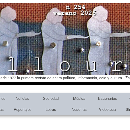
esde 1977 la primera revista de sátira política, información, ocio y cultura . 
nes
Noticias
Sociedad
Música
Escenarios
tas
Reportajes
Letras
Nosotras
Videoteca
Si