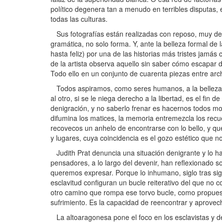
político degenera tan a menudo en terribles disputas, 
todas las culturas.
Sus fotografías están realizadas con reposo, muy desp
gramática, no solo forma. Y, ante la belleza formal d
hasta feliz) por una de las historias más tristes jamás
de la artista observa aquello sin saber cómo escapar 
Todo ello en un conjunto de cuarenta piezas entre archi
Todos aspiramos, como seres humanos, a la belleza, a 
al otro, si se le niega derecho a la libertad, es el fin d
denigración, y no saberlo frenar es hacernos todos mo
difumina los matices, la memoria entremezcla los recue
recovecos un anhelo de encontrarse con lo bello, y 
y lugares, cuya coincidencia es el gozo estético que 
Judith Prat denuncia una situación denigrante y lo hac
pensadores, a lo largo del devenir, han reflexionado s
queremos expresar. Porque lo inhumano, siglo tras sig
esclavitud configuran un bucle reiterativo del que no c
otro camino que rompa ese torvo bucle, como propuest
sufrimiento. Es la capacidad de reencontrar y aprovech
La altoaragonesa pone el foco en los esclavistas y de