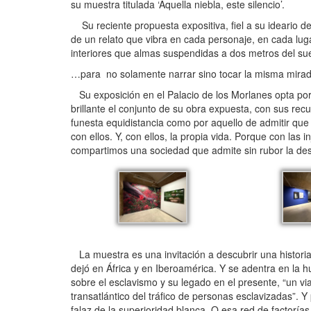
su muestra titulada ‘Aquella niebla, este silencio’.
Su reciente propuesta expositiva, fiel a su ideario de 
de un relato que vibra en cada personaje, en cada lu
interiores que almas suspendidas a dos metros del s
…para no solamente narrar sino tocar la misma mirada
Su exposición en el Palacio de los Morlanes opta por
brillante el conjunto de su obra expuesta, con sus rec
funesta equidistancia como por aquello de admitir que
con ellos. Y, con ellos, la propia vida. Porque con las
compartimos una sociedad que admite sin rubor la desi
La muestra es una invitación a descubrir una historia 
dejó en África y en Iberoamérica. Y se adentra en la h
sobre el esclavismo y su legado en el presente, “un viaj
transatlántico del tráfico de personas esclavizadas”.
falaz de la superioridad blanca. O esa red de factoría