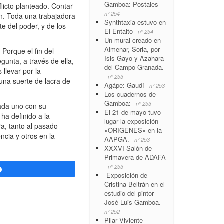
Gamboa: Postales
-
flicto planteado. Contar
nº 254
en. Toda una trabajadora
Synthtaxia estuvo en
e del poder, y de los
El Entalto
- nº 254
Un mural creado en
Almenar, Soria, por
 Porque el fin del
Isis Gayo y Azahara
gunta, a través de ella,
del Campo Granada.
llevar por la
- nº 253
una suerte de lacra de
Agápe: Gaudí
- nº 253
Los cuadernos de
Gamboa:
- nº 253
 cada uno con su
El 21 de mayo tuvo
ha definido a la
lugar la exposición
a, tanto al pasado
«ORIGENES» en la
ncia y otros en la
AAPGA.
- nº 253
XXXVI Salón de
Primavera de ADAFA
- nº 253
Compartir
Exposición de
Cristina Beltrán en el
estudio del pintor
José Luis Gamboa.
-
nº 252
Pilar Viviente