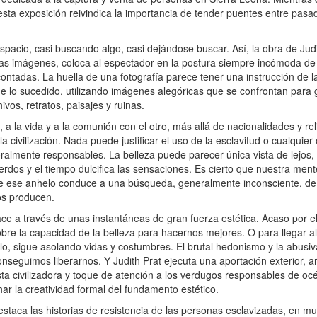
esta exposición reivindica la importancia de tender puentes entre pasa
acio, casi buscando algo, casi dejándose buscar. Así, la obra de Jud
e las imágenes, coloca al espectador en la postura siempre incómoda d
 contadas. La huella de una fotografía parece tener una instrucción de l
de lo sucedido, utilizando imágenes alegóricas que se confrontan para
vos, retratos, paisajes y ruinas.
la vida y a la comunión con el otro, más allá de nacionalidades y rel
e la civilización. Nada puede justificar el uso de la esclavitud o cualquie
ralmente responsables. La belleza puede parecer única vista de lejos, 
rdos y el tiempo dulcifica las sensaciones. Es cierto que nuestra ment
que ese anhelo conduce a una búsqueda, generalmente inconsciente, d
nos producen.
e a través de unas instantáneas de gran fuerza estética. Acaso por ello
obre la capacidad de la belleza para hacernos mejores. O para llegar a
lo, sigue asolando vidas y costumbres. El brutal hedonismo y la abusiv
onseguimos liberarnos. Y Judith Prat ejecuta una aportación exterior, ar
a civilizadora y toque de atención a los verdugos responsables de oc
ar la creatividad formal del fundamento estético.
staca las historias de resistencia de las personas esclavizadas, en m