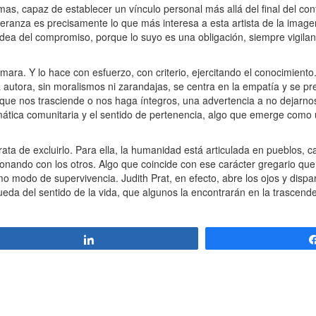
imas, capaz de establecer un vínculo personal más allá del final del con
eranza es precisamente lo que más interesa a esta artista de la imag
dea del compromiso, porque lo suyo es una obligación, siempre vigilant
mara. Y lo hace con esfuerzo, con criterio, ejercitando el conocimiento.
autora, sin moralismos ni zarandajas, se centra en la empatía y se pre
 que nos trasciende o nos haga íntegros, una advertencia a no dejarnos 
mática comunitaria y el sentido de pertenencia, algo que emerge como 
 trata de excluirlo. Para ella, la humanidad está articulada en pueblos,
nando con los otros. Algo que coincide con ese carácter gregario que 
modo de supervivencia. Judith Prat, en efecto, abre los ojos y dispar
eda del sentido de la vida, que algunos la encontrarán en la trascende
Compartir