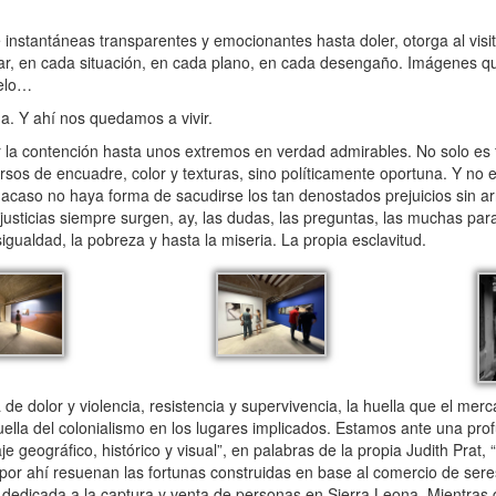
instantáneas transparentes y emocionantes hasta doler, otorga al visita
gar, en cada situación, en cada plano, en cada desengaño. Imágenes qu
uelo…
. Y ahí nos quedamos a vivir.
 la contención hasta unos extremos en verdad admirables. No solo es
ursos de encuadre, color y texturas, sino políticamente oportuna. Y no 
 acaso no haya forma de sacudirse los tan denostados prejuicios sin ar
 injusticias siempre surgen, ay, las dudas, las preguntas, las muchas pa
gualdad, la pobreza y hasta la miseria. La propia esclavitud.
de dolor y violencia, resistencia y supervivencia, la huella que el mer
uella del colonialismo en los lugares implicados. Estamos ante una pro
e geográfico, histórico y visual”, en palabras de la propia Judith Prat, “
 Y por ahí resuenan las fortunas construidas en base al comercio de se
s dedicada a la captura y venta de personas en Sierra Leona. Mientras q