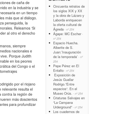
aciones de caña de
Cincuenta retratos de
ido en la industria y se
los siglos XIX y XX
n necesaria en un tiempo
y la obra de Lázaro y
ales más que al diálogo.
Laborda enriquecen
eza perseguida, la
la oferta cultural de
 morales. Releamos ‘Si
Ágreda
- nº 254
der al otro el derecho
Ágape: MC Escher
-
nº 254
Espacio Huecha.
humanos, siempre
Alberite de S.
 medios nacionales e
Juan:’Inauguración
vive. Porque Judith
de la temporada’
- nº
inable en los peores
254
Pepe Pérez en El
crática del Congo o el
Entalto
- nº 254
rtometrajes
Exposición de
Jesús Guallar
dirigido por el riojano
Rodrigo.“Entre
espacios“. En el
relevante resulta el
Museo Orús.
- nº 254
a contra la región de
Criaturas Salvajes en
 mueren más doscientos
“La Campana
gantes para profundizar
Urderground”
- nº 254
Los cuadernos de