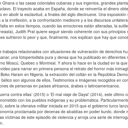
 Ghana o las casas coloniales cubanas y sus ingenios, grandes plant
clavo. El trayecto acaba en España, donde se reinvertía el dinero obten
o en abolir la esclavitud, a finales del siglo diecinueve. Una exposició
 la irreflexión, a la confrontación mediocre y a los discursos unilater
alta en estos tiempos, cuando las emociones están alteradas, la sutil
asta), Judith Prat quiere seguir siendo coherente con sus principios
nes sufrieron lo peor y que, finalmente, nos explican que hay que conce
de trabajos relacionados con situaciones de vulneración de derechos 
anar, una fotoperiodista pura y densa que ha publicado en diferentes
mo Moscú, Quebec o Montreal. Y ahora lo hace en la ciudad en la que 
l vídeo para narrar en primera persona el retrato del horror más inimag
e Boko Haram en Nigeria, la extracción del coltán en la República Demo
icto bélico son algunos de ellos. Testimonios e imágenes recogidos en co
llones de personas en países africanos, árabes o latinoamericanos.
rra contra ellas’ (2015) o ‘El mal viaje de Daysi’ (2014), este último co
ometido con los pueblos indígenas y su problemática. Particularmente 
6), sobre la ofensiva militar iniciada en 2015 que el gobierno turco lanz
autonomía proclamada por decenas de alcaldías en poder kurdo, donde
as víctimas de este episodio de violencia y arroja una serie de interro
n.