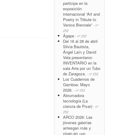
participa en la
exposición
internacional “Art and
Poetry in Tribute to
Venice Biennale”
- nº
252
Ágape
- nº 252
Del 16 al 28 de abril
Silvia Bautista,
Ángel Laín y David
Vela presentaron
INVENTARIO en la
sala Arte por un Tubo
de Zaragoza.
- nº 252
Los Cuadernos de
Gamboa: Mayo
2026.
- nº 252
Abrumadora
tecnología (La
ciencia de Pixar)
- nº
252
ARCO 2026: Las
jóvenes galerías
arriesgan más y
viven en «un