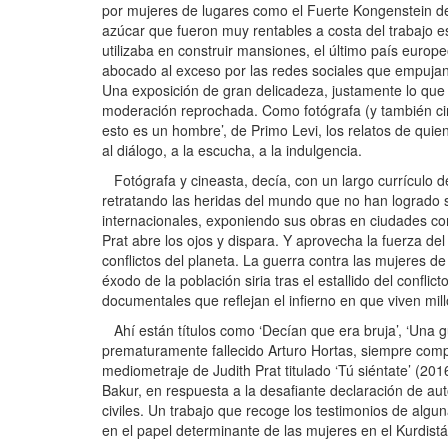
por mujeres de lugares como el Fuerte Kongenstein de
azúcar que fueron muy rentables a costa del trabajo es
utilizaba en construir mansiones, el último país europe
abocado al exceso por las redes sociales que empujan a
Una exposición de gran delicadeza, justamente lo que f
moderación reprochada. Como fotógrafa (y también cine
esto es un hombre’, de Primo Levi, los relatos de quie
al diálogo, a la escucha, a la indulgencia.
Fotógrafa y cineasta, decía, con un largo currículo 
retratando las heridas del mundo que no han logrado s
internacionales, exponiendo sus obras en ciudades co
Prat abre los ojos y dispara. Y aprovecha la fuerza de
conflictos del planeta. La guerra contra las mujeres d
éxodo de la población siria tras el estallido del confl
documentales que reflejan el infierno en que viven mi
Ahí están títulos como ‘Decían que era bruja’, ‘Una gue
prematuramente fallecido Arturo Hortas, siempre compr
mediometraje de Judith Prat titulado ‘Tú siéntate’ (201
Bakur, en respuesta a la desafiante declaración de 
civiles. Un trabajo que recoge los testimonios de algun
en el papel determinante de las mujeres en el Kurdistá