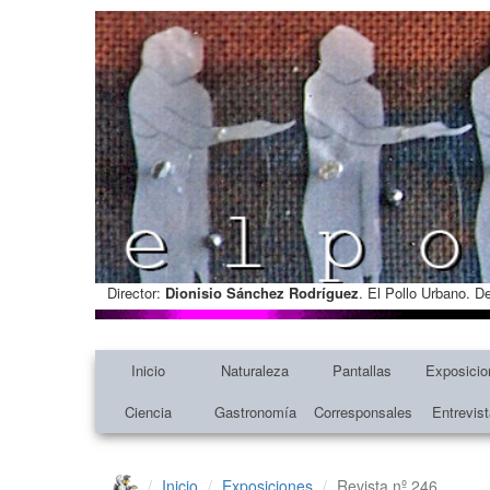
Director:
Dionisio Sánchez Rodríguez
. El Pollo Urbano. D
Inicio
Naturaleza
Pantallas
Exposicio
Ciencia
Gastronomía
Corresponsales
Entrevis
Inicio
Exposiciones
Revista nº 246