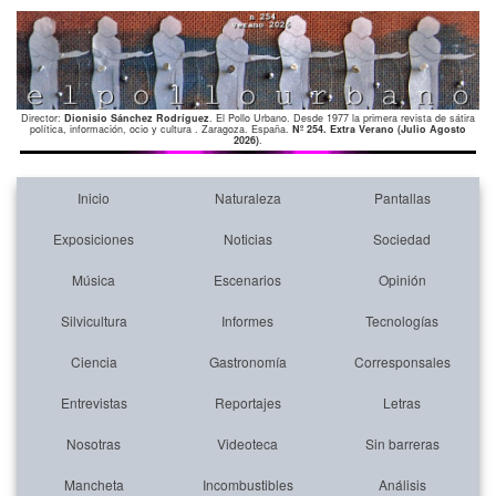
Director:
Dionisio Sánchez Rodríguez
. El Pollo Urbano. Desde 1977 la primera revista de sátira
política, información, ocio y cultura . Zaragoza. España.
Nº 254. Extra Verano (Julio Agosto
2026)
.
Inicio
Naturaleza
Pantallas
Exposiciones
Noticias
Sociedad
Música
Escenarios
Opinión
Silvicultura
Informes
Tecnologías
Ciencia
Gastronomía
Corresponsales
Entrevistas
Reportajes
Letras
Nosotras
Videoteca
Sin barreras
Mancheta
Incombustibles
Análisis