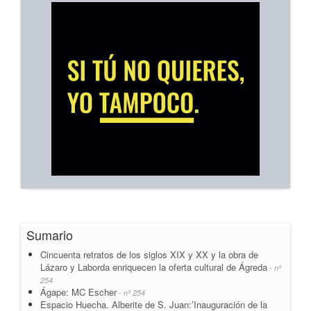
Sumario
Cincuenta retratos de los siglos XIX y XX y la obra de
Lázaro y Laborda enriquecen la oferta cultural de Ágreda
- nº
254
Ágape: MC Escher
- nº 254
Espacio Huecha. Alberite de S. Juan:’Inauguración de la