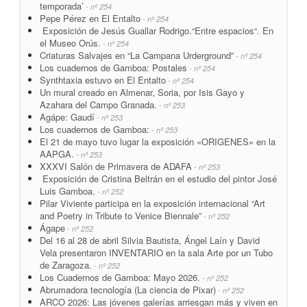
temporada’
- nº 254
Pepe Pérez en El Entalto
- nº 254
Exposición de Jesús Guallar Rodrigo.“Entre espacios“. En
el Museo Orús.
- nº 254
Criaturas Salvajes en “La Campana Urderground”
- nº 254
Los cuadernos de Gamboa: Postales
- nº 254
Synthtaxia estuvo en El Entalto
- nº 254
Un mural creado en Almenar, Soria, por Isis Gayo y
Azahara del Campo Granada.
- nº 253
Agápe: Gaudí
- nº 253
Los cuadernos de Gamboa:
- nº 253
El 21 de mayo tuvo lugar la exposición «ORIGENES» en la
AAPGA.
- nº 253
XXXVI Salón de Primavera de ADAFA
- nº 253
Exposición de Cristina Beltrán en el estudio del pintor José
Luis Gamboa.
- nº 252
Pilar Viviente participa en la exposición internacional “Art
and Poetry in Tribute to Venice Biennale”
- nº 252
Ágape
- nº 252
Del 16 al 28 de abril Silvia Bautista, Ángel Laín y David
Vela presentaron INVENTARIO en la sala Arte por un Tubo
de Zaragoza.
- nº 252
Los Cuadernos de Gamboa: Mayo 2026.
- nº 252
Abrumadora tecnología (La ciencia de Pixar)
- nº 252
ARCO 2026: Las jóvenes galerías arriesgan más y viven en