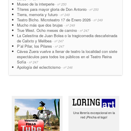
Museo de la interperie
- nº 250
Títeres para mayor gloria de Don Antonio
- nº 250
Tierra, memoria y futuro
- nº 249
Teatro Bicho. Microteatro 17 de Enero 2026
- nº 249
Mucho más que dos brujas
- nº 249
True West. Ocho meses de camino
- nº 247
La Celestina de Juan Bolea o la tragicomedia descafeinada
de Calixto y Melibea
- nº 247
P’al Pilar, los Pilares
- nº 247
Cávea Zuera vuelve a llenar de teatro la localidad con siete
espectáculos para todos los públicos en el Teatro Reina
Sofía
- nº 247
Apología del eclecticismo
- nº 246
Una librería excepcional en la
red ¡Pincha el logo!