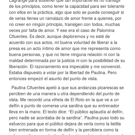
Lagrange para sostener que tan importante es no transigir
de los principios, como tener la capacidad para ser tolerante
con ellos en la práctica, algo que solo se puede conseguir si
de veras tienes un ramalazo de amor frente a quienes, por
no creer en ningún principio, transigen con todos, muchas
veces por falta de amor. Y ese era el caso de Palomina
Cifuentes. Es decir, aunque deploremos y no esté de
acuerdo con sus actos, mi buena voluntad de liberar a la
presa es un acto íntimo de amor que me representa como
buena personas, y que no tiene ninguna relación ni con la
maldad determinada por la justicia ni con la posibilidad de su
liberación. El razonamiento era impecable y me convenció.
Estaba dispuesto a votar por la libertad de Paulina. Pero
entonces empezó el asunto del punto de vista.
Paulina Cifuentes apeló a que sus andanzas picarescas se
perciben de una manera u otra dependiendo del punto de
vista. Me recordó una viñeta de El Roto en la que ve a un
delfín a punto de comerse una sardina que su entrenador
lleva en la mano. El texto dice: “El público aplaudía al delfín,
pero nadie se acordaba de la sardina”. Paulina puso todo su
esfuerzo para que el público dejara de verla como la listilla
bien entrenada en forma de delfín y la percibiera como la