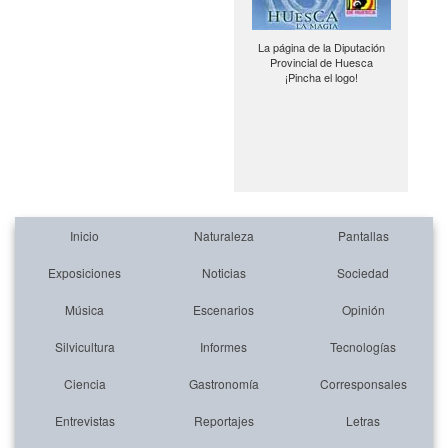
La página de la Diputación
Provincial de Huesca
¡Pincha el logo!
Inicio
Naturaleza
Pantallas
Exposiciones
Noticias
Sociedad
Música
Escenarios
Opinión
Silvicultura
Informes
Tecnologías
Ciencia
Gastronomía
Corresponsales
Entrevistas
Reportajes
Letras