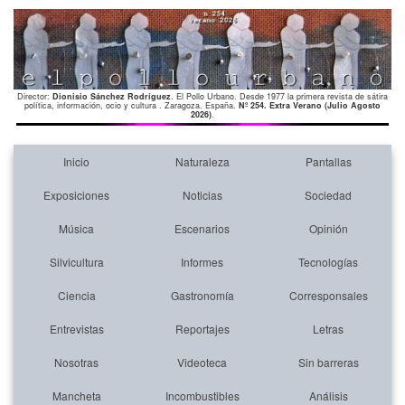
Director:
Dionisio Sánchez Rodríguez
. El Pollo Urbano. Desde 1977 la primera revista de sátira
política, información, ocio y cultura . Zaragoza. España.
Nº 254. Extra Verano (Julio Agosto
2026)
.
Inicio
Naturaleza
Pantallas
Exposiciones
Noticias
Sociedad
Música
Escenarios
Opinión
Silvicultura
Informes
Tecnologías
Ciencia
Gastronomía
Corresponsales
Entrevistas
Reportajes
Letras
Nosotras
Videoteca
Sin barreras
Mancheta
Incombustibles
Análisis