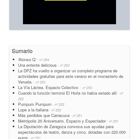
Sumario
‘Alonso Q’
- nº 254
Una entente delicious
- nº 253
La DPZ ha vuelto a organizar un completo programa de
actividades gratuitas para este verano en el monasterio de
Veruela.
- nº 253
La Vía Láctea. Espacio Colectivo
- nº 253
Cuando la función terminó El Horla no había estado allí
- nº
252
Pumpum Pumpum
- nº 252
Lope a la italiana
- nº 252
Más perdidos que Carracuca
- nº 251
Metrópolis 20 Aniversario. Espacio y Espectador
- nº 251
La Diputación de Zaragoza convoca sus ayudas para
espectáculos de teatro, danza y circo, dotadas con 220.000
euros
- nº 251