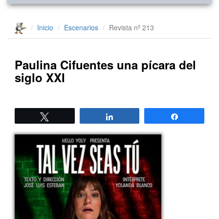
Inicio
Escenarios
Revista nº 213
Paulina Cifuentes una pícara del
siglo XXI
Twittear
Compartir
Compartir