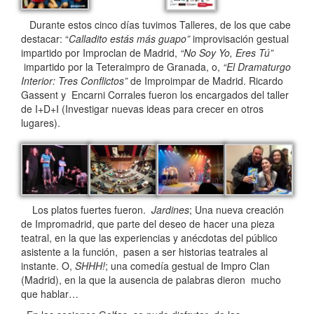
Durante estos cinco días tuvimos Talleres, de los que cabe
destacar: “
Calladito estás más guapo”
improvisación gestual
impartido por Improclan de Madrid,
“No Soy Yo, Eres Tú”
impartido por la Teteraimpro de Granada, o,
“El Dramaturgo
Interior: Tres Conflictos”
de Improimpar de Madrid. Ricardo
Gassent y Encarni Corrales fueron los encargados del taller
de I+D+I (Investigar nuevas ideas para crecer en otros
lugares).
Los platos fuertes fueron.
Jardines
; Una nueva creación
de Impromadrid, que parte del deseo de hacer una pieza
teatral, en la que las experiencias y anécdotas del público
asistente a la función, pasen a ser historias teatrales al
instante. O,
SHHH!
; una comedía gestual de Impro Clan
(Madrid), en la que la ausencia de palabras dieron mucho
que hablar…