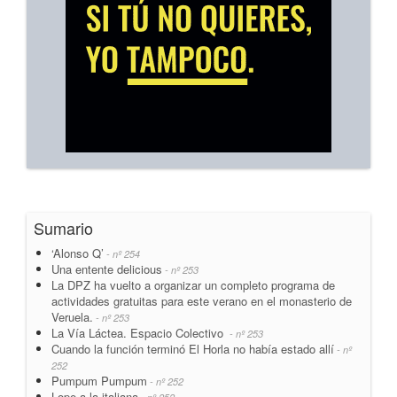
Sumario
‘Alonso Q’
- nº 254
Una entente delicious
- nº 253
La DPZ ha vuelto a organizar un completo programa de
actividades gratuitas para este verano en el monasterio de
Veruela.
- nº 253
La Vía Láctea. Espacio Colectivo
- nº 253
Cuando la función terminó El Horla no había estado allí
- nº
252
Pumpum Pumpum
- nº 252
Lope a la italiana