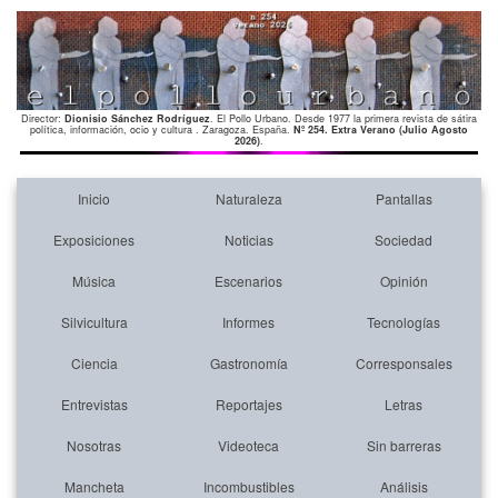
Director:
Dionisio Sánchez Rodríguez
. El Pollo Urbano. Desde 1977 la primera revista de sátira
política, información, ocio y cultura . Zaragoza. España.
Nº 254. Extra Verano (Julio Agosto
2026)
.
Inicio
Naturaleza
Pantallas
Exposiciones
Noticias
Sociedad
Música
Escenarios
Opinión
Silvicultura
Informes
Tecnologías
Ciencia
Gastronomía
Corresponsales
Entrevistas
Reportajes
Letras
Nosotras
Videoteca
Sin barreras
Mancheta
Incombustibles
Análisis