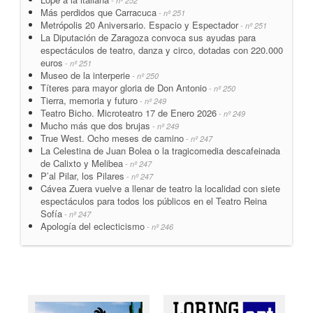
- nº 252
Más perdidos que Carracuca
- nº 251
Metrópolis 20 Aniversario. Espacio y Espectador
- nº 251
La Diputación de Zaragoza convoca sus ayudas para
espectáculos de teatro, danza y circo, dotadas con 220.000
euros
- nº 251
Museo de la interperie
- nº 250
Títeres para mayor gloria de Don Antonio
- nº 250
Tierra, memoria y futuro
- nº 249
Teatro Bicho. Microteatro 17 de Enero 2026
- nº 249
Mucho más que dos brujas
- nº 249
True West. Ocho meses de camino
- nº 247
La Celestina de Juan Bolea o la tragicomedia descafeinada
de Calixto y Melibea
- nº 247
P’al Pilar, los Pilares
- nº 247
Cávea Zuera vuelve a llenar de teatro la localidad con siete
espectáculos para todos los públicos en el Teatro Reina
Sofía
- nº 247
Apología del eclecticismo
- nº 246