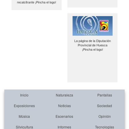
recalcitrante ¡Pincha el logo!
La página de la Diputación
Provincial de Huesca
¡Pincha el logo!
Inicio
Naturaleza
Pantallas
Exposiciones
Noticias
Sociedad
Música
Escenarios
Opinión
Silvicultura
Informes
Tecnologías