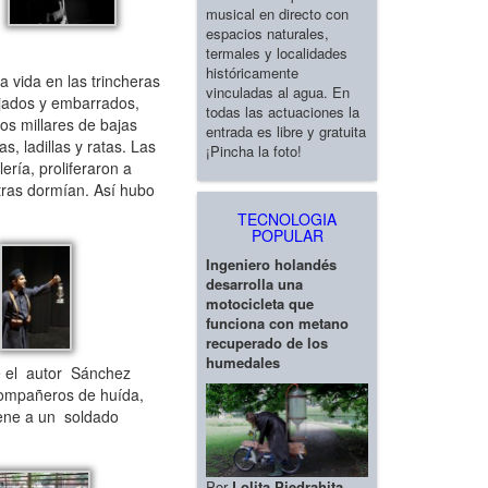
musical en directo con
espacios naturales,
termales y localidades
históricamente
a vida en las trincheras
vinculadas al agua. En
ojados y embarrados,
todas las actuaciones la
os millares de bajas
entrada es libre y gratuita
, ladillas y ratas. Las
¡Pincha la foto!
ería, proliferaron a
ntras dormían. Así hubo
TECNOLOGIA
POPULAR
Ingeniero holandés
desarrolla una
motocicleta que
funciona con metano
recuperado de los
humedales
de el autor Sánchez
compañeros de huída,
iene a un soldado
Por
Lolita Piedrahita