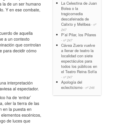
La Celestina de Juan
es la de un ser humano
Bolea o la
undo. Y en ese combate,
tragicomedia
descafeinada de
Calixto y Melibea
- nº
247
ecuerdo de aquella
P’al Pilar, los Pilares
se a un contexto
- nº 247
minación que controlan
Cávea Zuera vuelve
a llenar de teatro la
re para decidir cómo
localidad con siete
espectáculos para
todos los públicos en
el Teatro Reina Sofía
- nº 247
Apología del
una interpretación
eclecticismo
- nº 246
aviesa al espectador.
co ha de ‘entrar’
 oler la tierra de las
n en la puesta en
de elementos escénicos,
uego de luces que