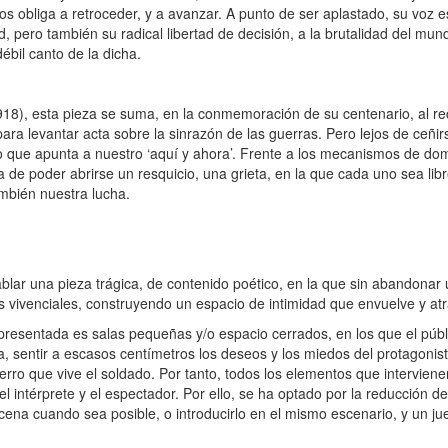
os obliga a retroceder, y a avanzar. A punto de ser aplastado, su voz 
ad, pero también su radical libertad de decisión, a la brutalidad del m
ébil canto de la dicha.
918), esta pieza se suma, en la conmemoración de su centenario, al r
ara levantar acta sobre la sinrazón de las guerras. Pero lejos de ceñir
go que apunta a nuestro ‘aquí y ahora’. Frente a los mecanismos de do
ha de poder abrirse un resquicio, una grieta, en la que cada uno sea lib
ambién nuestra lucha.
blar una pieza trágica, de contenido poético, en la que sin abandonar 
s vivenciales, construyendo un espacio de intimidad que envuelve y atr
resentada es salas pequeñas y/o espacio cerrados, en los que el públi
, sentir a escasos centímetros los deseos y los miedos del protagonista,
rro que vive el soldado. Por tanto, todos los elementos que interviene
el intérprete y el espectador. Por ello, se ha optado por la reducción 
scena cuando sea posible, o introducirlo en el mismo escenario, y un j