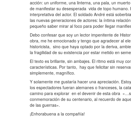
acción: un uniforme, una linterna, una pala, un muert
de manifestar su desesperada vida de topo humano. P
interpretativa del actor. El soldado André está sober
las nuevas generaciones de actores: la íntima relación 
pequeño saber mirar al foco para poder llegar manifi
Debo confesar que soy un lector impenitente de Histor
obra, me he emocionado y tengo que agradecer al el
historicista, sino que haya optado por la deriva, ambi
la fragilidad de su existencia por estar metido en seme
El texto es brillante, sin ambajes. El ritmo está muy
características. Por tanto, hay que felicitar sin reserva
simplemente, magnífico.
Y solamente me gustaría hacer una apreciación. Estoy 
los espectadores fueran alemanes o franceses, la cat
camino para explorar en el devenir de esta obra «…si
conmemoración de su centenario, al recuerdo de aquell
de las guerras».
¡Enhorabuena a la compañía!