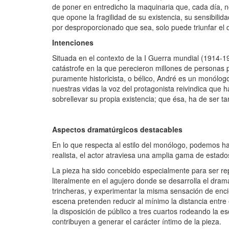
de poner en entredicho la maquinaria que, cada día, n
que opone la fragilidad de su existencia, su sensibilid
por desproporcionado que sea, solo puede triunfar el d
Intenciones
Situada en el contexto de la I Guerra mundial (1914-1
catástrofe en la que perecieron millones de personas p
puramente historicista, o bélico, André es un monólo
nuestras vidas la voz del protagonista reivindica que 
sobrellevar su propia existencia; que ésa, ha de ser t
Aspectos dramatúrgicos destacables
En lo que respecta al estilo del monólogo, podemos ha
realista, el actor atraviesa una amplia gama de estado
La pieza ha sido concebido especialmente para ser rep
literalmente en el agujero donde se desarrolla el drama
trincheras, y experimentar la misma sensación de encie
escena pretenden reducir al mínimo la distancia entre 
la disposición de público a tres cuartos rodeando la e
contribuyen a generar el carácter íntimo de la pieza.