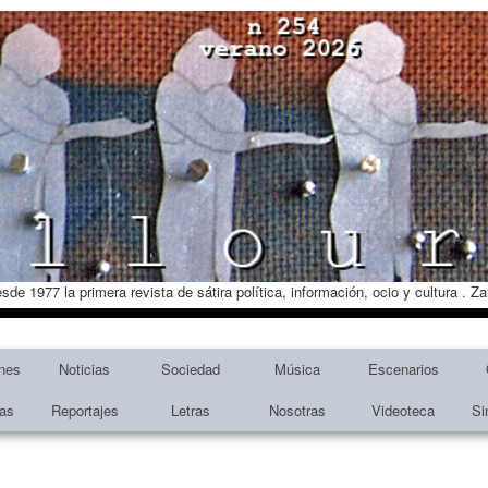
esde 1977 la primera revista de sátira política, información, ocio y cultura . 
nes
Noticias
Sociedad
Música
Escenarios
tas
Reportajes
Letras
Nosotras
Videoteca
Si