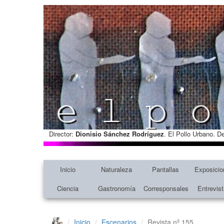
Director:
Dionisio Sánchez Rodríguez
. El Pollo Urbano. D
Inicio
Naturaleza
Pantallas
Exposicio
Ciencia
Gastronomía
Corresponsales
Entrevis
Inicio
Escenarios
Revista nº 155