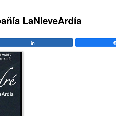
pañía LaNieveArdía
Compartir