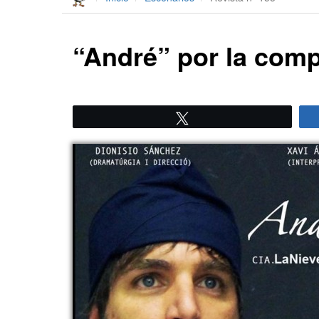
“André” por la com
Twittear