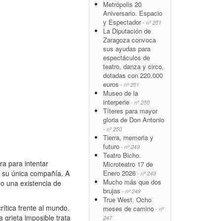
Metrópolis 20
Aniversario. Espacio
y Espectador
- nº 251
La Diputación de
Zaragoza convoca
sus ayudas para
espectáculos de
teatro, danza y circo,
dotadas con 220.000
euros
- nº 251
Museo de la
interperie
- nº 250
Títeres para mayor
gloria de Don Antonio
- nº 250
Tierra, memoria y
futuro
- nº 249
Teatro Bicho.
ra para intentar
Microteatro 17 de
Enero 2026
n su única compañía. A
- nº 249
Mucho más que dos
do una existencia de
brujas
- nº 249
True West. Ocho
rítica frente al mundo.
meses de camino
- nº
a grieta imposible trata
247