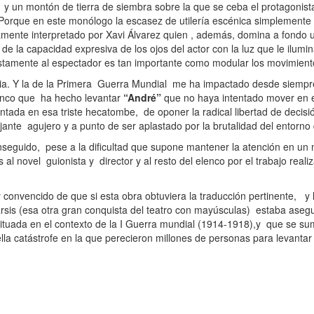
o y un montón de tierra de siembra sobre la que se ceba el protagonis
orque en este monólogo la escasez de utilería escénica simplemente
biamente interpretado por Xavi Álvarez quien , además, domina a fondo 
de la capacidad expresiva de los ojos del actor con la luz que le ilumi
estamente al espectador es tan importante como modular los movimient
ia. Y la de la Primera Guerra Mundial me ha impactado desde siempre. 
enco que ha hecho levantar
“André”
que no haya intentado mover en 
entada en esa triste hecatombe, de oponer la radical libertad de decis
jante agujero y a punto de ser aplastado por la brutalidad del entorno q
 conseguido, pese a la dificultad que supone mantener la atención en u
s al novel guionista y director y al resto del elenco por el trabajo real
convencido de que si esta obra obtuviera la traducción pertinente, y l
arsis (esa otra gran conquista del teatro con mayúsculas) estaba aseg
tuada en el contexto de la I Guerra mundial (1914-1918),y que se su
a catástrofe en la que perecieron millones de personas para levantar 