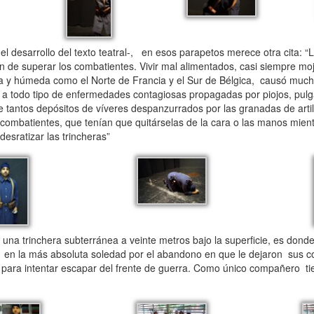
el desarrollo del texto teatral-, en esos parapetos merece otra cita: “L
n de superar los combatientes. Vivir mal alimentados, casi siempre m
ría y húmeda como el Norte de Francia y el Sur de Bélgica, causó much
 a todo tipo de enfermedades contagiosas propagadas por piojos, pulgas
e tantos depósitos de víveres despanzurrados por las granadas de artill
os combatientes, que tenían que quitárselas de la cara o las manos mie
esratizar las trincheras”
 una trinchera subterránea a veinte metros bajo la superficie, es don
, en la más absoluta soledad por el abandono en que le dejaron sus 
ra para intentar escapar del frente de guerra. Como único compañero t