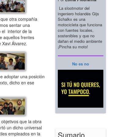
La slootmotor del
ingeniero holandés Gijs
 que otra compañía
Schalkx es una
motocicleta que funciona
imos sentar una
con fuentes locales,
l interior de la
sostenibles y que no
 aquellos frentes
dañan el medio ambiente
 Xavi Álvarez.
¡Pincha su moto!
No es no
de adoptar una posición
exto, dicho en ese
 objetivos que la obra
tó un dicho universal
Sumario
tiles empleados en la