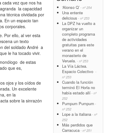
ta cada vez que nos ha
‘Alonso Q’
- nº 254
 agranda la capacidad
Una entente
una técnica olvidada por
delicious
- nº 253
na. En un espacio tan
La DPZ ha vuelto a
os corporales.
organizar un
completo programa
Por ello, al ver esta
de actividades
escena un texto
gratuitas para este
ión del soldado André a
verano en el
ue le ha tocado vivir.
monasterio de
Veruela.
- nº 253
n monólogo de estas
La Vía Láctea.
izado que es,
Espacio Colectivo
-
nº 253
Cuando la función
os ojos y los oídos de
terminó El Horla no
urada. Un excelente
había estado allí
- nº
ma, en la
252
acta sobre la sinrazón
Pumpum Pumpum
-
nº 252
Lope a la italiana
- nº
252
Más perdidos que
Carracuca
- nº 251