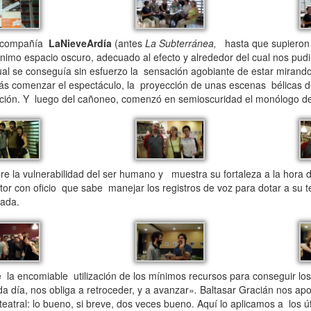
en compañía
LaNieveArdía
(antes
La Subterránea,
hasta que supieron
nimo espacio oscuro, adecuado al efecto y alrededor del cual nos pud
l se conseguía sin esfuerzo la sensación agobiante de estar mirando e
ás comenzar el espectáculo, la proyección de unas escenas bélicas de
ción. Y luego del cañoneo, comenzó en semioscuridad el monólogo de
obre la vulnerabilidad del ser humano y muestra su fortaleza a la hora 
ctor con oficio que sabe manejar los registros de voz para dotar a su t
uada.
e la encomiable utilización de los mínimos recursos para conseguir los
a día, nos obliga a retroceder, y a avanzar»
.
Baltasar Gracián nos apor
 teatral: lo bueno, si breve, dos veces bueno. Aquí lo aplicamos a los ú